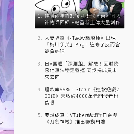
神隱兩年終於復活！《冰菓》同人
神繪師回歸 P站重新上傳大量創作
人妻除靈《打屁股驅魔師》出現
「梅川伊芙」Bug！這修了反而會
被負評吧
日V團體「深淵組」解散！因財務
惡化無法穩定營運 同步揭成員未
來去向
退款率99%！Steam《這款遊戲2
00鎂》營收破4000萬元開發者也
傻眼
夢想成真！VTuber結城昨日奈與
《刀劍神域》推出聯動周邊