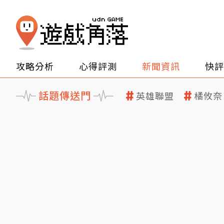
攻略分析
心得評測
新聞資訊
快評
話題傳送門
英雄聯盟
橘攸奈