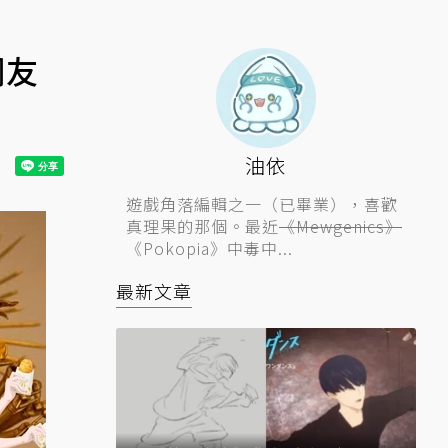
網友
油依
遊戲角落編輯之一（已畢業），喜歡
真理果的那個。最近
《Mewgenics》
《Pokopia》中毒中...
最新文章