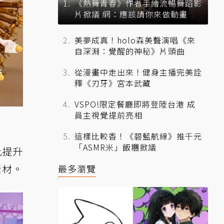
《熱舞青春》作者手繪流暢舞蹈影
片掀議 網：應該請你來做動畫
美夢成真！holo森美聲演唱《來
自深淵：覺醒的神秘》片頭曲
從漫畫中走出來！健身主播完美詮
釋《刃牙》宮本武藏
VSPO!限定餐廳即將登陸台港 成
員主視覺提前亮相
這樣比較香！《碧藍航線》推千元
「ASMR米」飯糰掀議
此提升
素材。
最多瀏覽