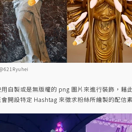
@621Ryuhei
用自製或是無版權的 png 圖片來進行裝飾，藉
甚至會開設特定 Hashtag 來徵求粉絲所繪製的配信