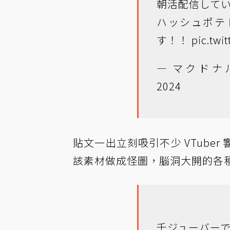
朝活配信してい
ハッシュポテ
す！！
pic.twi
— マクドナルド 
2024
貼文一出立刻吸引不少 VTube
該素材做成怪圖，腦洞大開的各
千ジューバー