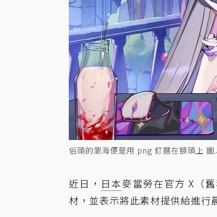
俗頭的瀏海便是用 png 釘選在額頭上 圖／You
近日，
日本
麥當勞在官方 X（舊稱
材，並表示將此素材提供給進行晨間