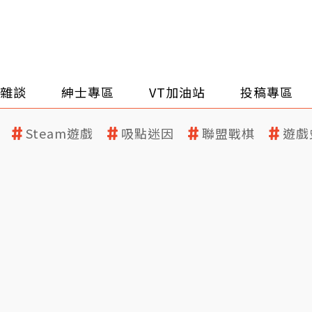
雜談
紳士專區
VT加油站
投稿專區
Steam遊戲
吸點迷因
聯盟戰棋
遊戲