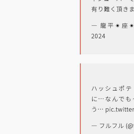
有り難く頂き
— 龍平✴︎座✴︎
2024
ハッシュポテ
に…なんでも
う…
pic.twitt
— フルフル (@to