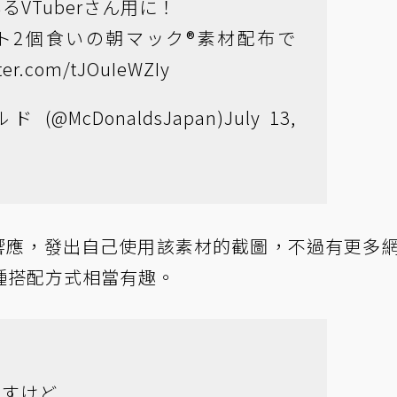
るVTuberさん用に！
ト2個食いの朝マック®︎素材配布で
tter.com/tJOuIeWZIy
(@McDonaldsJapan)
July 13,
r 響應，發出自己使用該素材的截圖，不過有更多
種搭配方式相當有趣。
ですけど