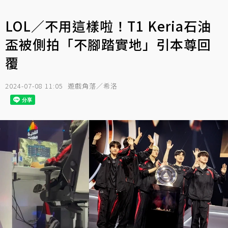
LOL／不用這樣啦！T1 Keria石油
盃被側拍「不腳踏實地」引本尊回
覆
2024-07-08 11:05
遊戲角落／希洛