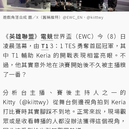
遊戲角落合成 圖／X（舊稱推特）@EWC_EN、@kiittwy
《
英雄聯盟
》
電競
世界盃（EWC）今（8）日
凌晨落幕，由
T1
3：1 TES 勇奪首屆冠軍，其
中 T1 輔助 Keria 的開戰表現相當亮眼。不
過，他其實意外地在決賽開始後不久被主播糗
了一番？
分析台主播、賽後主持人之一的
Kitty（@kiittwy）從舞台側邊視角拍到 Keria
打比賽時其實腳踩不到地。正常來說，現場觀
眾或是收看轉播的人都沒辦法獲得這個視角，