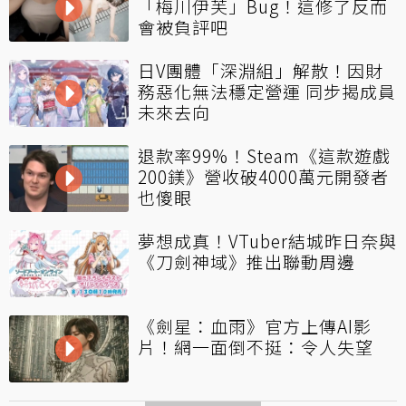
「梅川伊芙」Bug！這修了反而
會被負評吧
日V團體「深淵組」解散！因財
務惡化無法穩定營運 同步揭成員
未來去向
退款率99%！Steam《這款遊戲
200鎂》營收破4000萬元開發者
也傻眼
夢想成真！VTuber結城昨日奈與
《刀劍神域》推出聯動周邊
《劍星：血雨》官方上傳AI影
片！網一面倒不挺：令人失望