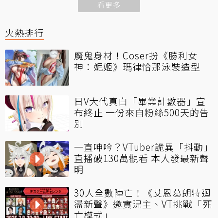
看更多
火熱排行
魔鬼身材！Coser扮《勝利女
神：妮姬》瑪律恰那泳裝造型
日V大代真白「畢業計數器」宣
布終止 一份來自粉絲500天的告
別
一直呻吟？VTuber詭異「抖動」
直播破130萬觀看 本人發最新聲
明
30人全數陣亡！《艾恩葛朗特迴
盪新聲》邀實況主、VT挑戰「死
亡模式」