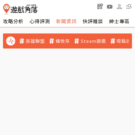
攻略分析
心得評測
新聞資訊
快評雜談
紳士專區
英雄聯盟
橘攸奈
Steam遊戲
吸點迷