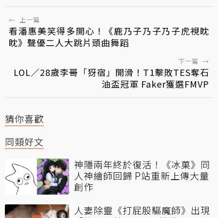
←
上一篇
看潘惠美笑得多開心！《鹿乃子乃子乃子虎視眈
眈》聲優二人大跳片頭曲舞蹈
下一篇
→
LOL／28歲李哥「犽宿」開滑！T1擊敗TES奪石
油盃冠軍 Faker獲選FMVP
猜你喜歡
同類好文
神隱兩年終於復活！《冰菓》同
人神繪師回歸 P站重新上傳大量
創作
人妻除靈《打屁股驅魔師》出現