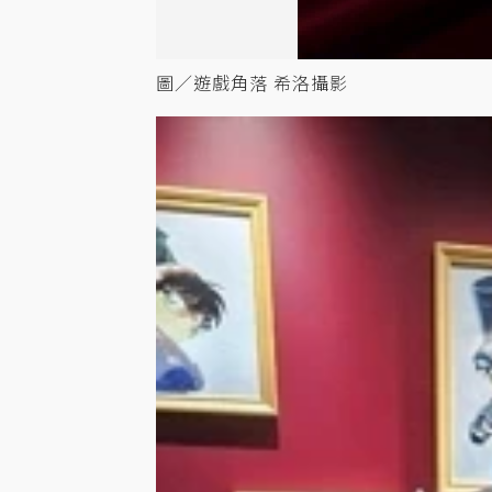
圖／遊戲角落 希洛攝影