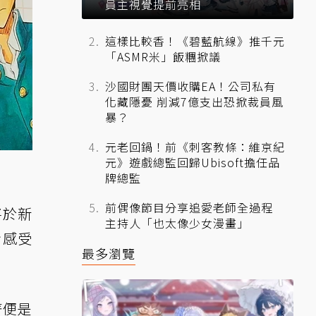
員主視覺提前亮相
這樣比較香！《碧藍航線》推千元
「ASMR米」飯糰掀議
沙國財團天價收購EA！公司私有
化藏隱憂 削減7億支出恐掀裁員風
暴？
元老回鍋！前《刺客教條：維京紀
元》遊戲總監回歸Ubisoft擔任品
牌總監
前偶像節目分享追愛老師全過程
將於新
主持人「也太像少女漫畫」
步感受
最多瀏覽
著便是