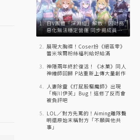
日V團體「深淵組」解散！因財務
惡化無法穩定營運 同步揭成員未
來去向
展現大胸襟！Coser扮《絕區零》
蕾米埃爾粉絲福利給好給滿
神隱兩年終於復活！《冰菓》同人
神繪師回歸 P站重新上傳大量創作
人妻除靈《打屁股驅魔師》出現
「梅川伊芙」Bug！這修了反而會
被負評吧
LOL／對方先罵的！Aiming離隊聲
明還原始末稱對方「不願與他共
事」