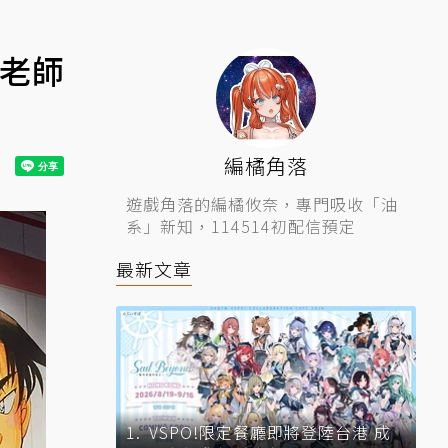
昌老師
編橘角落
遊戲角落的編橘攸奈，專門吸收「油
系」新知，114514初配信預定
最新文章
VSPO!限定餐廳即將登陸台港 成