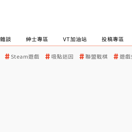
雜談
紳士專區
VT加油站
投稿專區
Steam遊戲
吸點迷因
聯盟戰棋
遊戲