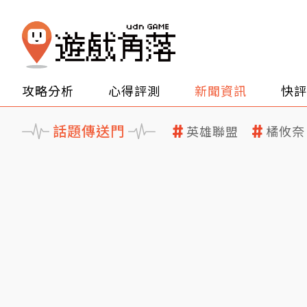
攻略分析
心得評測
新聞資訊
快評
話題傳送門
英雄聯盟
橘攸奈