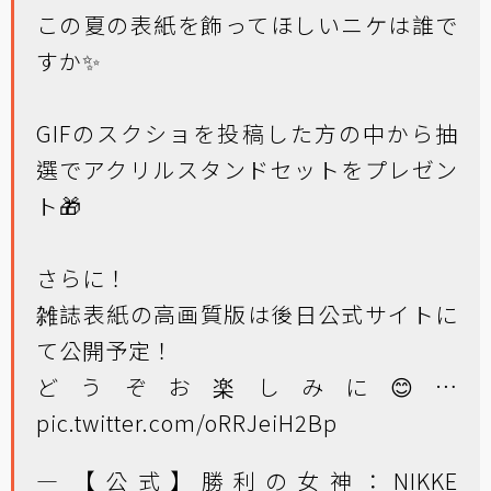
この夏の表紙を飾ってほしいニケは誰で
すか✨
GIFのスクショを投稿した方の中から抽
選でアクリルスタンドセットをプレゼン
ト🎁
さらに！
雑誌表紙の高画質版は後日公式サイトに
て公開予定！
どうぞお楽しみに😊…
pic.twitter.com/oRRJeiH2Bp
— 【公式】勝利の女神：NIKKE