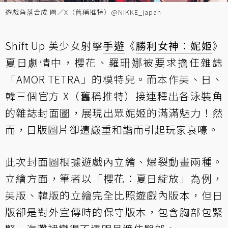
遊戲角落合成 圖／X（舊稱推特）@NIKKE_japan
Shift Up 美少女射擊
手遊
《
勝利女神：妮姬
》
夏日劇情中，櫻花、羅珊娜被要求擔任雜誌
「AMOR TETRA」的模特兒。而本作英、日、
韓三個官方 X（舊稱推特）接連釋出各泳裝角
的雜誌封面圖，展現出眾妮姬的滿滿魅力！然
而，日版圖片卻遭嚴重和諧而引起玩家哀嚎。
此次封面圖根據遊戲內立繪、爆裂動畫兩種。
立繪方面，筆者以「櫻花：夏日綻放」為例，
英版、韓版的立繪完全比照遊戲內版本，但日
版卻是對外宣傳時的保守版本，包含胸部包緊