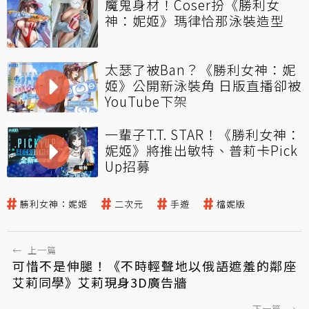
魔鬼身材！Coser扮《勝利女
神：妮姬》瑪律恰那泳裝造型
太瑟了被Ban？《勝利女神：妮
姬》公開新泳裝角 日版直播卻被
YouTube下架
一輩子T.T. STAR！《勝利女神：
妮姬》將推出敏特、普莉卡Pick
Up招募
勝利女神：妮姬
二次元
手遊
檔妮版
←
上一篇
可惜不是伸腿！《不時輕聲地以俄語遮羞的鄰座
艾莉同學》艾莉現身3D廣告牆
下一篇
→