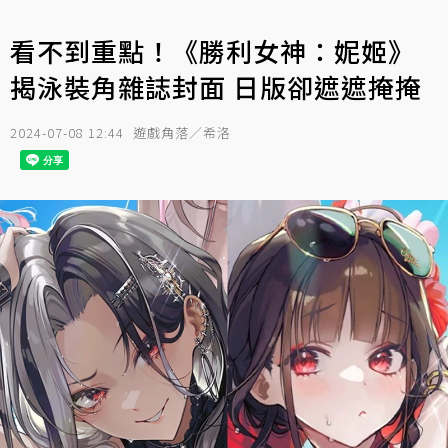
看不到重點！《勝利女神：妮姬》
揭泳裝角雜誌封面 日版卻遮遮掩掩
2024-07-08 12:44
遊戲角落／希洛