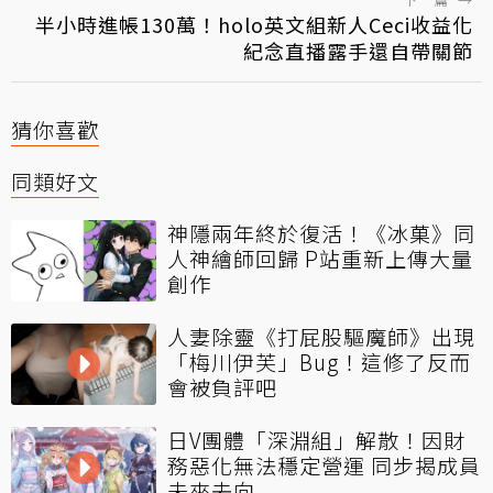
半小時進帳130萬！holo英文組新人Ceci收益化
紀念直播露手還自帶關節
猜你喜歡
同類好文
神隱兩年終於復活！《冰菓》同
人神繪師回歸 P站重新上傳大量
創作
人妻除靈《打屁股驅魔師》出現
「梅川伊芙」Bug！這修了反而
會被負評吧
日V團體「深淵組」解散！因財
務惡化無法穩定營運 同步揭成員
未來去向