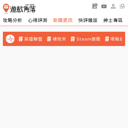
攻略分析
心得評測
新聞資訊
快評雜談
紳士專區
英雄聯盟
橘攸奈
Steam遊戲
吸點迷