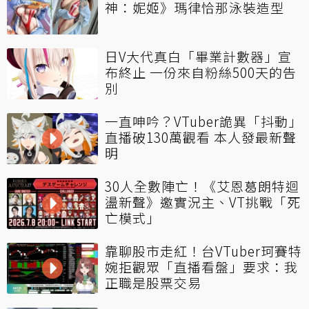
神：妮姬》瑪律恰那泳裝造型
日V大代真白「畢業計數器」宣
布終止 一份來自粉絲500天的告
別
一直呻吟？VTuber詭異「抖動」
直播破130萬觀看 本人發最新聲
明
30人全數陣亡！《艾恩葛朗特迴
盪新聲》邀實況主、VT挑戰「死
亡模式」
靠聊股市走紅！台VTuber珂賽特
婉拒觀眾「直播看盤」要求：我
正職是股票交易