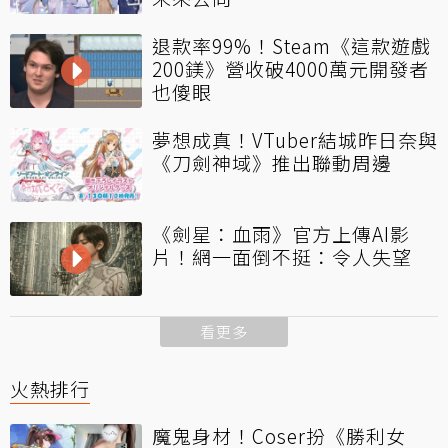
退款率99%！Steam《這款遊戲
200鎂》營收破4000萬元開發者
也傻眼
夢想成真！VTuber結城昨日奈與
《刀劍神域》推出聯動周邊
《劍星：血雨》官方上傳AI影
片！網一面倒不挺：令人失望
看更多
火熱排行
魔鬼身材！Coser扮《勝利女