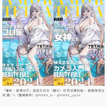
「毒蛇：愛情光芒」造型在日本（圖右）反而沒遭和諧。 遊戲角落合
成 圖／X（舊稱推特）@NIKKE_kr、@NIKKE_japan