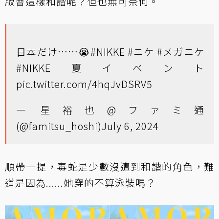
版會這樣和諧呢？但也無可奈何。
日本だけ……😭
#NIKKE
#ニケ
#メガニケ
#NIKKE夏イベント
pic.twitter.com/4hqJvDSRV5
— 星裕也@ファミ通
(@famitsu_hoshi)
July 6, 2024
順帶一提，毒蛇是少數沒遭到和諧的角色，難
道是因為......她穿的不算泳裝嗎？