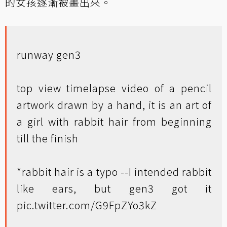
的女孩逐漸被畫出來。
runway gen3
top view timelapse video of a pencil
artwork drawn by a hand, it is an art of
a girl with rabbit hair from beginning
till the finish
*rabbit hair is a typo --I intended rabbit
like ears, but gen3 got it
pic.twitter.com/G9FpZYo3kZ