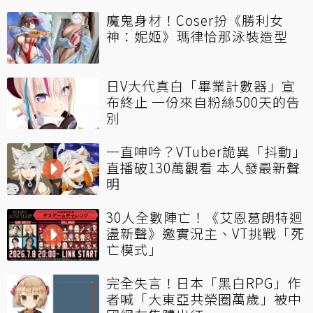
魔鬼身材！Coser扮《勝利女
神：妮姬》瑪律恰那泳裝造型
日V大代真白「畢業計數器」宣
布終止 一份來自粉絲500天的告
別
一直呻吟？VTuber詭異「抖動」
直播破130萬觀看 本人發最新聲
明
30人全數陣亡！《艾恩葛朗特迴
盪新聲》邀實況主、VT挑戰「死
亡模式」
完全失言！日本「黑白RPG」作
者喊「大東亞共榮圈萬歲」被中