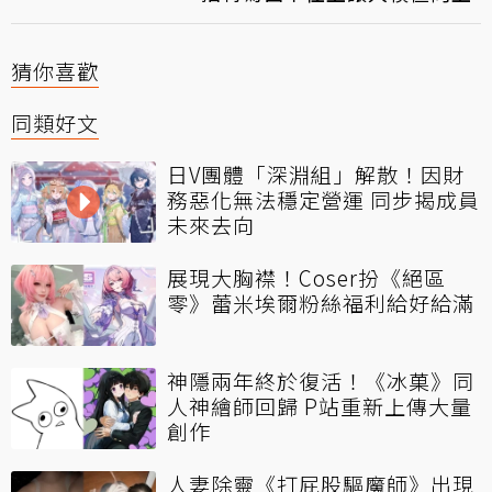
猜你喜歡
同類好文
日V團體「深淵組」解散！因財
務惡化無法穩定營運 同步揭成員
未來去向
展現大胸襟！Coser扮《絕區
零》蕾米埃爾粉絲福利給好給滿
神隱兩年終於復活！《冰菓》同
人神繪師回歸 P站重新上傳大量
創作
人妻除靈《打屁股驅魔師》出現