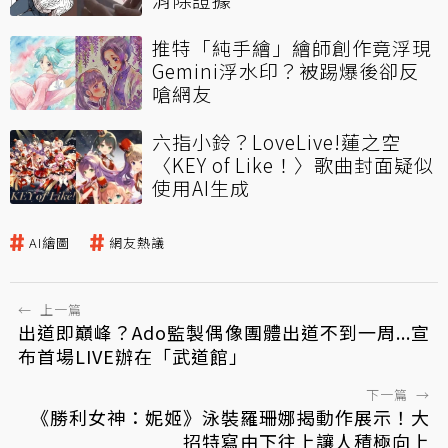
推特「純手繪」繪師創作竟浮現
Gemini浮水印？被踢爆後卻反
嗆網友
六指小鈴？LoveLive!蓮之空
〈KEY of Like！〉歌曲封面疑似
使用AI生成
AI繪圖
網友熱議
←
上一篇
出道即巔峰？Ado監製偶像團體出道不到一周...宣
布首場LIVE辦在「武道館」
下一篇
→
《勝利女神：妮姬》泳裝羅珊娜揭動作展示！大
招特寫由下往上讓人積極向上