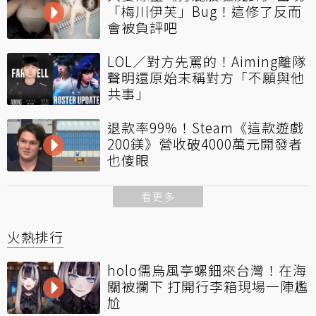
「梅川伊芙」Bug！這修了反而
會被負評吧
LOL／對方先罵的！Aiming離隊
聲明還原始末稱對方「不願與他
共事」
退款率99%！Steam《這款遊戲
200鎂》營收破4000萬元開發者
也傻眼
看更多
火熱排行
holo儒烏風亭螺鈿來台灣！在海
關被攔下 打開行李箱現場一陣尷
尬