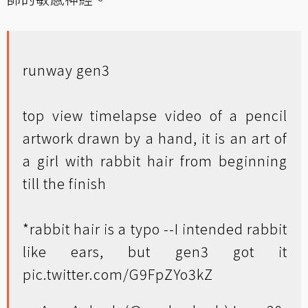
runway gen3
top view timelapse video of a pencil
artwork drawn by a hand, it is an art of
a girl with rabbit hair from beginning
till the finish
*rabbit hair is a typo --I intended rabbit
like ears, but gen3 got it
pic.twitter.com/G9FpZYo3kZ