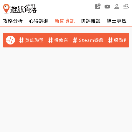
攻略分析
心得評測
新聞資訊
快評雜談
紳士專區
英雄聯盟
橘攸奈
Steam遊戲
吸點迷