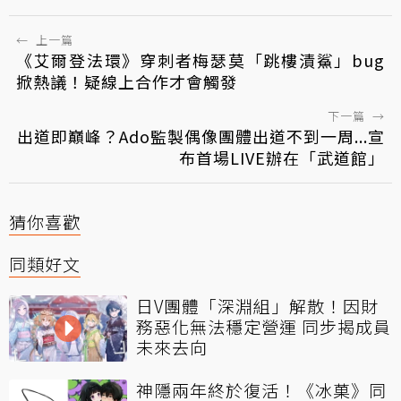
←
上一篇
《艾爾登法環》穿刺者梅瑟莫「跳樓漬鯊」bug
掀熱議！疑線上合作才會觸發
下一篇
→
出道即巔峰？Ado監製偶像團體出道不到一周...宣
布首場LIVE辦在「武道館」
猜你喜歡
同類好文
日V團體「深淵組」解散！因財
務惡化無法穩定營運 同步揭成員
未來去向
神隱兩年終於復活！《冰菓》同