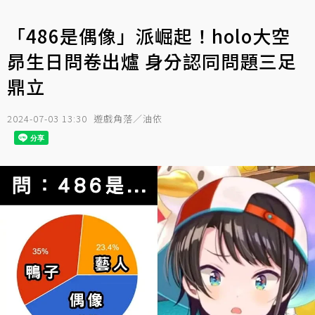
「486是偶像」派崛起！holo大空
昴生日問卷出爐 身分認同問題三足
鼎立
2024-07-03 13:30
遊戲角落／油依