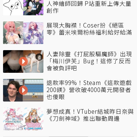
人神繪師回歸 P站重新上傳大量
創作
展現大胸襟！Coser扮《絕區
零》蕾米埃爾粉絲福利給好給滿
人妻除靈《打屁股驅魔師》出現
「梅川伊芙」Bug！這修了反而
會被負評吧
退款率99%！Steam《這款遊戲
200鎂》營收破4000萬元開發者
也傻眼
夢想成真！VTuber結城昨日奈與
《刀劍神域》推出聯動周邊