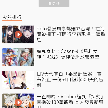
看更多
火熱排行
holo儒烏風亭螺鈿來台灣！在海
關被攔下 打開行李箱現場一陣尷
尬
魔鬼身材！Coser扮《勝利女
神：妮姬》瑪律恰那泳裝造型
日V大代真白「畢業計數器」宣
布終止 一份來自粉絲500天的告
別
一直呻吟？VTuber詭異「抖動」
直播破130萬觀看 本人發最新聲
明