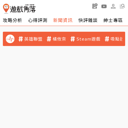
攻略分析
心得評測
新聞資訊
快評雜談
紳士專區
英雄聯盟
橘攸奈
Steam遊戲
吸點迷