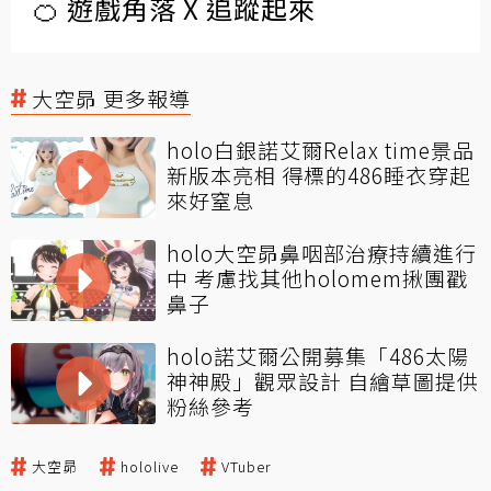
🍊 遊戲角落 X 追蹤起來
大空昴 更多報導
holo白銀諾艾爾Relax time景品
新版本亮相 得標的486睡衣穿起
來好窒息
holo大空昴鼻咽部治療持續進行
中 考慮找其他holomem揪團戳
鼻子
holo諾艾爾公開募集「486太陽
神神殿」觀眾設計 自繪草圖提供
粉絲參考
大空昴
hololive
VTuber