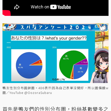
鴨友性別分布圓餅圖。486表示因為自己表單沒開好，所以圖偏醜w
圖／YouTube @OozoraSubaru
首先是鴨友們的性別分布圖，粉絲基數變多之