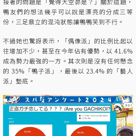
接著的問題是「覺得大空昴是？」關於這題，
鴨友們的想法幾乎可以說是漂亮的分成三等
份，三足鼎立的混沌狀態讓鴨鴨笑到不行。
不過她也驚訝表示，「偶像派」的比例比起以
往增加不少，甚至在今年佔有優勢，以 41.6%
成為勢力最強的一方。其次則是沒有任何懸念
的 35%「鴨子派」，最後以 23.4% 的「藝人
派」墊底。