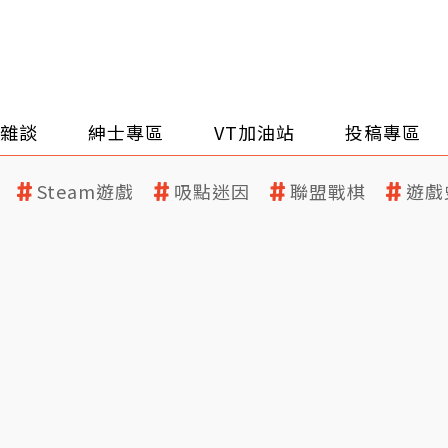
雜談
紳士專區
VT加油站
投稿專區
Steam遊戲
吸點迷因
聯盟戰棋
遊戲