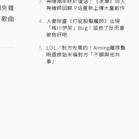
神隱兩年終於復活！《冰菓》同人
間夾雜
神繪師回歸 P站重新上傳大量創作
「歌曲
人妻除靈《打屁股驅魔師》出現
「梅川伊芙」Bug！這修了反而會
被負評吧
LOL／對方先罵的！Aiming離隊聲
明還原始末稱對方「不願與他共
事」