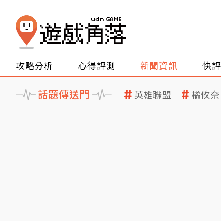
攻略分析
心得評測
新聞資訊
快評
話題傳送門
英雄聯盟
橘攸奈