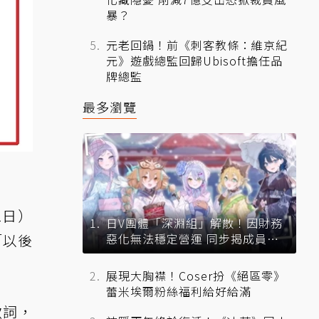
暴？
元老回鍋！前《刺客教條：維京紀
元》遊戲總監回歸Ubisoft擔任品
牌總監
最多瀏覽
2日）
日V團體「深淵組」解散！因財務
「以後
惡化無法穩定營運 同步揭成員未
來去向
展現大胸襟！Coser扮《絕區零》
蕾米埃爾粉絲福利給好給滿
歌詞，