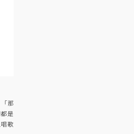
、「那
詞都是
上唱歌