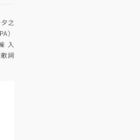
一夕之
PA）
輸入
鏡歌詞