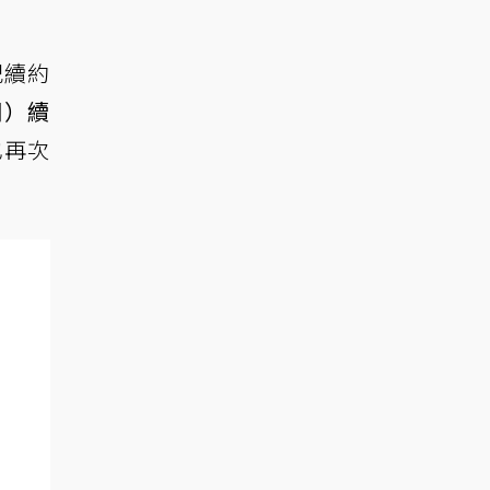
記續約
網）續
也再次