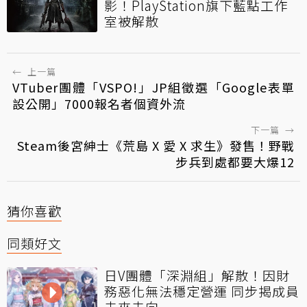
影！PlayStation旗下藍點工作
室被解散
←
上一篇
VTuber團體「VSPO!」JP組徵選「Google表單
設公開」7000報名者個資外流
下一篇
→
Steam後宮紳士《荒島 X 愛 X 求生》發售！野戰
步兵到處都要大爆12
猜你喜歡
同類好文
日V團體「深淵組」解散！因財
務惡化無法穩定營運 同步揭成員
未來去向