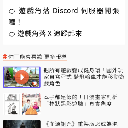
🍊 遊戲角落 Discord 伺服器開張
囉！
🍊 遊戲角落 X 追蹤起來
你可能會喜歡 更多報導
把所有遊戲變成健身環！國外玩
家自寫程式 騎飛輪車才能移動遊
戲角色
本子都是假的！日漫畫家剖析
「棒狀黑影遮臉」真實角度
《血源詛咒》重製版恐成為泡