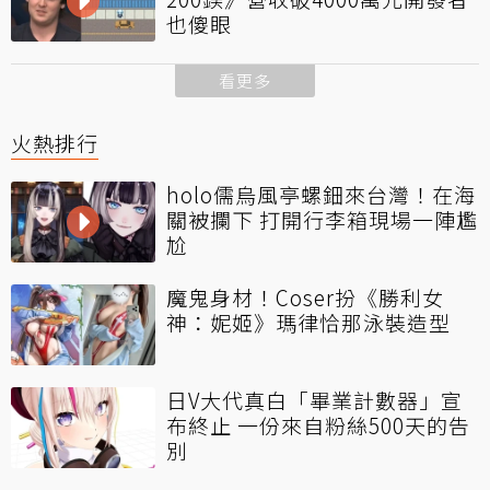
也傻眼
看更多
火熱排行
holo儒烏風亭螺鈿來台灣！在海
關被攔下 打開行李箱現場一陣尷
尬
魔鬼身材！Coser扮《勝利女
神：妮姬》瑪律恰那泳裝造型
日V大代真白「畢業計數器」宣
布終止 一份來自粉絲500天的告
別