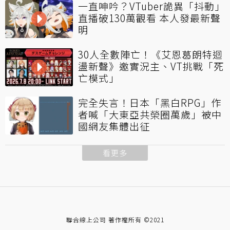
一直呻吟？VTuber詭異「抖動」
直播破130萬觀看 本人發最新聲
明
30人全數陣亡！《艾恩葛朗特迴
盪新聲》邀實況主、VT挑戰「死
亡模式」
完全失言！日本「黑白RPG」作
者喊「大東亞共榮圈萬歲」被中
國網友集體出征
看更多
聯合線上公司 著作權所有 ©2021