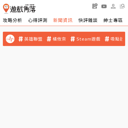
攻略分析
心得評測
新聞資訊
快評雜談
紳士專區
英雄聯盟
橘攸奈
Steam遊戲
吸點迷