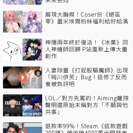
展現大胸襟！Coser扮《絕區
零》蕾米埃爾粉絲福利給好給滿
神隱兩年終於復活！《冰菓》同
人神繪師回歸 P站重新上傳大量
創作
人妻除靈《打屁股驅魔師》出現
「梅川伊芙」Bug！這修了反而
會被負評吧
LOL／對方先罵的！Aiming離隊
聲明還原始末稱對方「不願與他
共事」
退款率99%！Steam《這款遊戲
200鎂》營收破4000萬元開發者