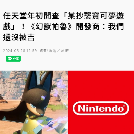
任天堂年初開查「某抄襲寶可夢遊
戲」！《幻獸帕魯》開發商：我們
還沒被吉
2024-06-26 11:59
遊戲角落／油依