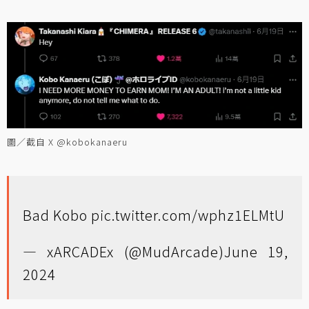
圖／截自 X @kobokanaeru
Bad Kobo
pic.twitter.com/wphz1ELMtU
— xARCADEx (@MudArcade)
June 19,
2024