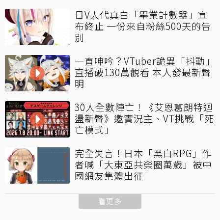
日V大代真白「畢業計數器」宣
布終止 一份來自粉絲500天的告
別
一直呻吟？VTuber詭異「抖動」
直播破130萬觀看 本人發最新聲
明
30人全數陣亡！《艾恩葛朗特迴
盪新聲》邀實況主、VT挑戰「死
亡模式」
完全失言！日本「黑白RPG」作
者喊「大東亞共榮圈萬歲」被中
國網友集體出征
看更多