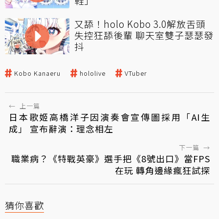
鞋」
又舔！holo Kobo 3.0解放舌頭
失控狂舔後輩 聊天室雙子瑟瑟發
抖
Kobo Kanaeru
hololive
VTuber
←
上一篇
日本歌姬高橋洋子因演奏會宣傳圖採用「AI生
成」 宣布辭演：理念相左
下一篇
→
職業病？《特戰英豪》選手把《8號出口》當FPS
在玩 轉角邊緣瘋狂試探
猜你喜歡