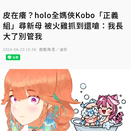
皮在癢？holo全媽俠Kobo「正義
組」尋新母 被火雞抓到還嗆：我長
大了別管我
2024-06-20 15:36
遊戲角落／油依