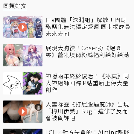
同類好文
日V團體「深淵組」解散！因財
務惡化無法穩定營運 同步揭成員
未來去向
展現大胸襟！Coser扮《絕區
零》蕾米埃爾粉絲福利給好給滿
神隱兩年終於復活！《冰菓》同
人神繪師回歸 P站重新上傳大量
創作
人妻除靈《打屁股驅魔師》出現
「梅川伊芙」Bug！這修了反而
會被負評吧
LOL／對方先罵的！Aiming離隊