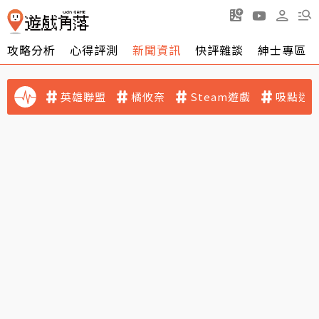
攻略分析
心得評測
新聞資訊
快評雜談
紳士專區
英雄聯盟
橘攸奈
Steam遊戲
吸點迷