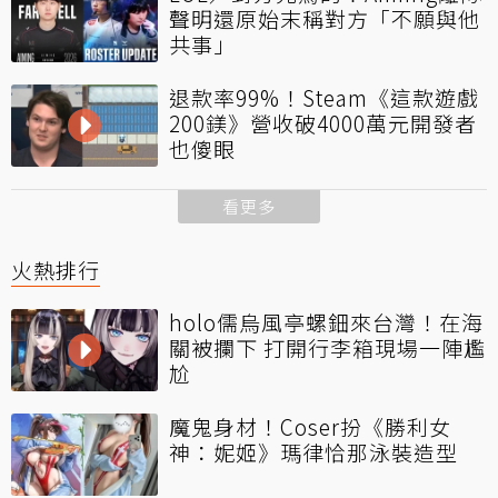
聲明還原始末稱對方「不願與他
共事」
退款率99%！Steam《這款遊戲
200鎂》營收破4000萬元開發者
也傻眼
看更多
火熱排行
holo儒烏風亭螺鈿來台灣！在海
關被攔下 打開行李箱現場一陣尷
尬
魔鬼身材！Coser扮《勝利女
神：妮姬》瑪律恰那泳裝造型