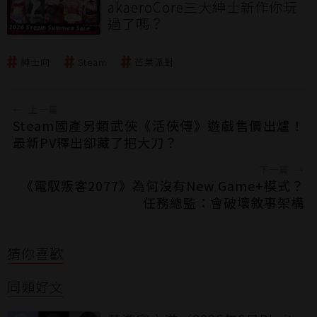
akaeroCore三大紳士新作你玩
過了嗎？
紳士向
Steam
芒果派對
←
上一篇
Steam國產另類武俠《活俠傳》遊戲售價出爐！
最新PV釋出卻藏了把大刀？
下一篇
→
《電馭叛客2077》為何沒有New Game+模式？
任務總監：會破壞敘事架構
猜你喜歡
同類好文