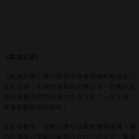
《森海幻夢》
《森海幻夢》是一款類倖存者彈幕射擊遊戲。
玩家扮演一名被作為祭品的美少女，試圖在這
個充滿觸手的鬥技場中生存下去；一旦失敗，
將淪為繁殖用的苗床！
玩家每擊敗一波敵人便可以取得增強道具，藉
由各種組合搭配出最適合你自己的流派，擊潰