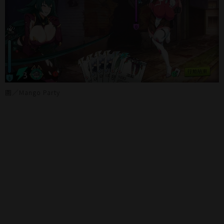
圖／Mango Party