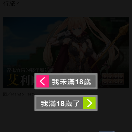
行旅。
圖／Mango Party