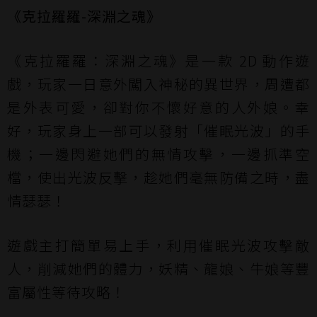
《克拉羅羅-深淵之魂》
《克拉羅羅：深淵之魂》是一款 2D 動作遊
戲，玩家一日意外闖入神秘的異世界，周遭都
是外表可愛，卻對你不懷好意的人外娘。幸
好，玩家身上一部可以發射「催眠光波」的手
機；一邊閃避她們的無情攻擊，一邊抓準空
檔，使出光波反擊，趁她們毫無防備之時，盡
情瑟瑟！
遊戲主打簡單易上手，利用催眠光波攻擊敵
人，削減她們的體力，妖精、龍娘、牛娘等豐
富屬性等待攻略！