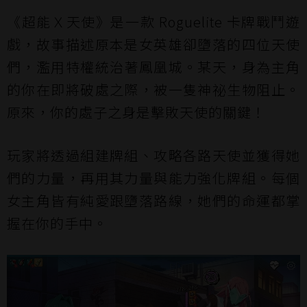
《超能Ｘ天使》是一款 Roguelite 卡牌戰鬥遊
戲，故事描述原本是女英雄卻墮落的四位天使
們，濫用特權統治著鳳凰城。某天，身為主角
的你在即將破處之際，被一隻神祕生物阻止。
原來，你的處子之身是擊敗天使的關鍵！
玩家將透過組建牌組、攻略各路天使並獲得她
們的力量，再用其力量與能力強化牌組。每個
女主角皆有純愛跟墮落路線，她們的命運都掌
握在你的手中。