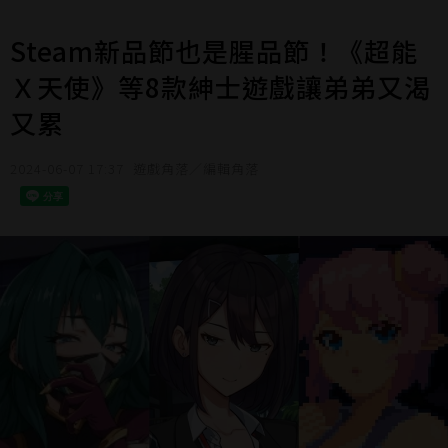
Steam新品節也是腥品節！《超能
Ｘ天使》等8款紳士遊戲讓弟弟又渴
又累
2024-06-07 17:37
遊戲角落／編輯角落