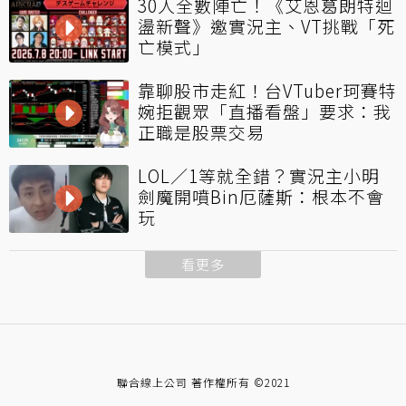
30人全數陣亡！《艾恩葛朗特迴
盪新聲》邀實況主、VT挑戰「死
亡模式」
靠聊股市走紅！台VTuber珂賽特
婉拒觀眾「直播看盤」要求：我
正職是股票交易
LOL／1等就全錯？實況主小明
劍魔開噴Bin厄薩斯：根本不會
玩
看更多
聯合線上公司 著作權所有 ©2021