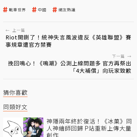
戰車世界
中國
網友熱議
←
上一篇
Riot開鍘了！統神失言風波違反《英雄聯盟》賽
事規章遭官方禁賽
下一篇
→
挽回鳴心！《鳴潮》公測上線問題多 官方再祭出
「4大補償」向玩家致歉
猜你喜歡
同類好文
神隱兩年終於復活！《冰菓》同
人神繪師回歸 P站重新上傳大量
創作