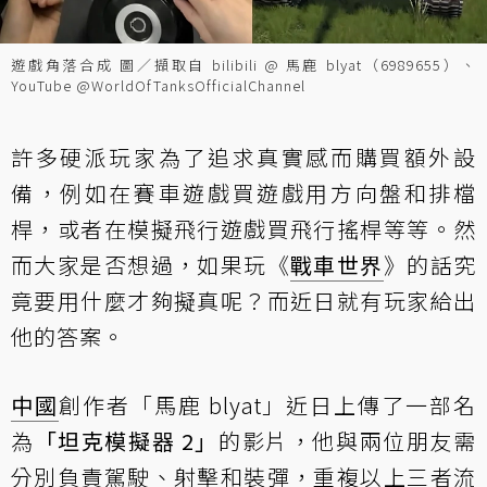
遊戲角落合成 圖／擷取自 bilibili @ 馬鹿 blyat（6989655）、
YouTube @WorldOfTanksOfficialChannel
許多硬派玩家為了追求真實感而購買額外設
備，例如在賽車遊戲買遊戲用方向盤和排檔
桿，或者在模擬飛行遊戲買飛行搖桿等等。然
而大家是否想過，如果玩《
戰車世界
》的話究
竟要用什麼才夠擬真呢？而近日就有玩家給出
他的答案。
中國
創作者「馬鹿 blyat」近日上傳了一部名
為
「坦克模擬器 2」
的影片，他與兩位朋友需
分別負責駕駛、射擊和裝彈，重複以上三者流