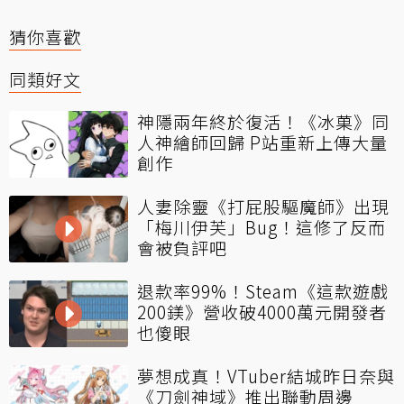
猜你喜歡
同類好文
神隱兩年終於復活！《冰菓》同
人神繪師回歸 P站重新上傳大量
創作
人妻除靈《打屁股驅魔師》出現
「梅川伊芙」Bug！這修了反而
會被負評吧
退款率99%！Steam《這款遊戲
200鎂》營收破4000萬元開發者
也傻眼
夢想成真！VTuber結城昨日奈與
《刀劍神域》推出聯動周邊