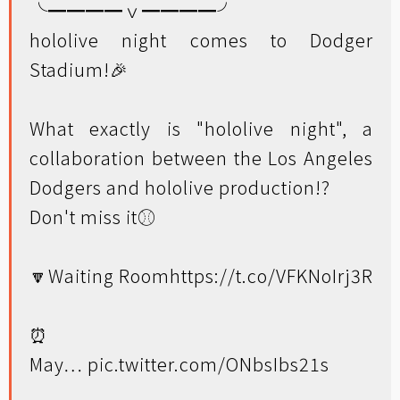
╰━━━━ｖ━━━━╯
hololive night comes to Dodger
Stadium!🎉
What exactly is "hololive night", a
collaboration between the Los Angeles
Dodgers and hololive production!?
Don't miss it⚾
🔽Waiting Room
https://t.co/VFKNoIrj3R
⏰
May…
pic.twitter.com/ONbsIbs21s