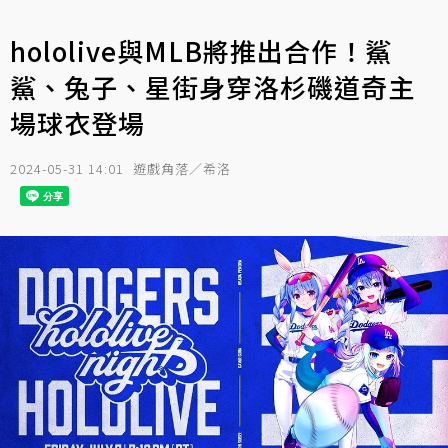
hololive與MLB將推出合作！鯊
鯊、兔子、星街身穿洛杉磯道奇主
場球衣登場
2024-05-31 14:01
遊戲角落／希洛