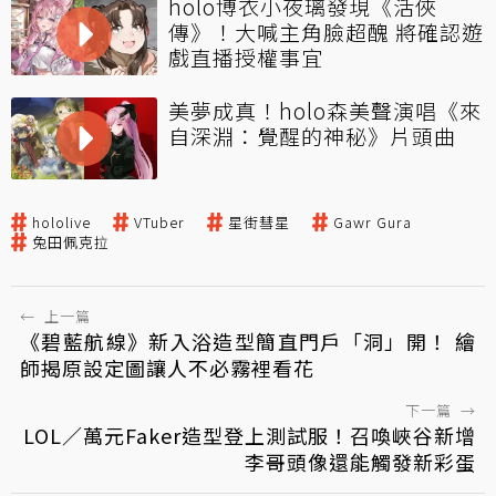
holo博衣小夜璃發現《活俠
傳》！大喊主角臉超醜 將確認遊
戲直播授權事宜
美夢成真！holo森美聲演唱《來
自深淵：覺醒的神秘》片頭曲
hololive
VTuber
星街彗星
Gawr Gura
兔田佩克拉
←
上一篇
《碧藍航線》新入浴造型簡直門戶「洞」開！ 繪
師揭原設定圖讓人不必霧裡看花
下一篇
→
LOL／萬元Faker造型登上測試服！召喚峽谷新增
李哥頭像還能觸發新彩蛋