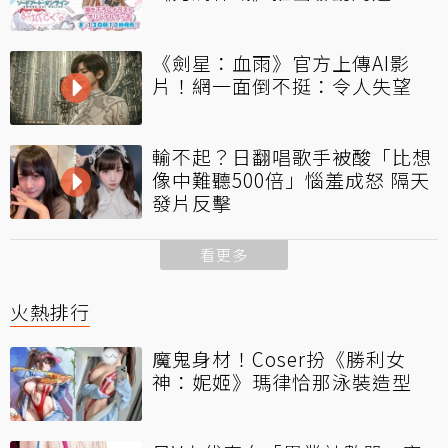
《劍星：血雨》官方上傳AI影
片！網一面倒不挺：令人失望
輸不起？日翻唱歌手被酸「比想
像中難聽500倍」惱羞成怒 隔天
發片反擊
看更多
火熱排行
魔鬼身材！Coser扮《勝利女
神：妮姬》瑪律恰那泳裝造型