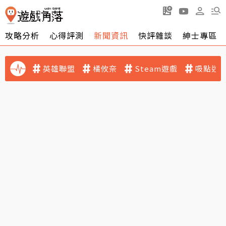
攻略分析
心得評測
新聞資訊
快評雜談
紳士專區
英雄聯盟
橘攸奈
Steam遊戲
吸點迷