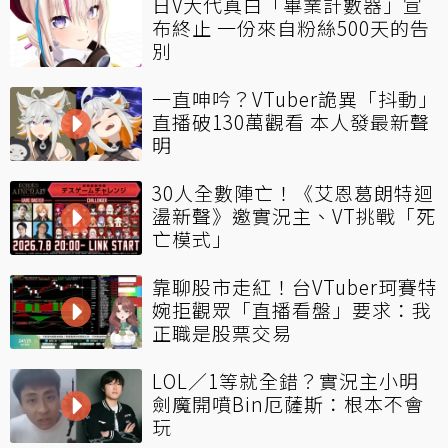
日V大代真白「畢業計數器」宣
布終止 一份來自粉絲500天的告
別
一直呻吟？VTuber詭異「抖動」
直播破130萬觀看 本人發最新聲
明
30人全數陣亡！《艾恩葛朗特迴
盪新聲》邀實況主、VT挑戰「死
亡模式」
靠聊股市走紅！台VTuber珂賽特
婉拒觀眾「直播看盤」要求：我
正職是股票交易
LOL／1等就全錯？實況主小明
劍魔開噴Bin厄薩斯：根本不會
玩