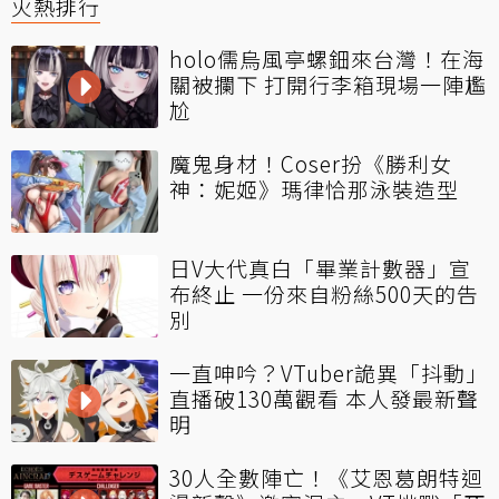
火熱排行
holo儒烏風亭螺鈿來台灣！在海
關被攔下 打開行李箱現場一陣尷
尬
魔鬼身材！Coser扮《勝利女
神：妮姬》瑪律恰那泳裝造型
日V大代真白「畢業計數器」宣
布終止 一份來自粉絲500天的告
別
一直呻吟？VTuber詭異「抖動」
直播破130萬觀看 本人發最新聲
明
30人全數陣亡！《艾恩葛朗特迴