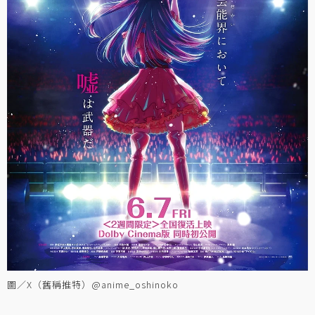
圖／X（舊稱推特）@anime_oshinoko