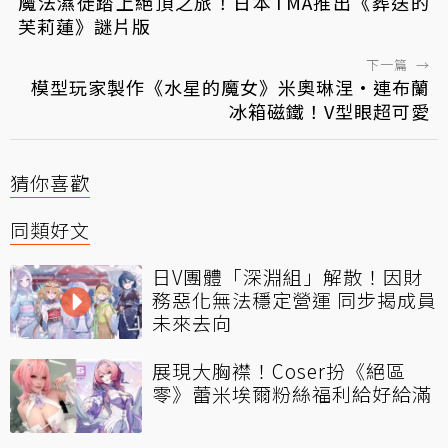
魔法濕徒踏上絕頂之旅！日本TMA推出《葬送的
芙莉蓮》謎片版
下一篇
→
模型玩家製作《水星的魔女》米奧琳涅·連布蘭
冰箱磁鐵！V型眼超可愛
猜你喜歡
同類好文
日V團體「深淵組」解散！因財
務惡化無法穩定營運 同步揭成員
未來去向
展現大胸襟！Coser扮《絕區
零》蕾米埃爾粉絲福利給好給滿