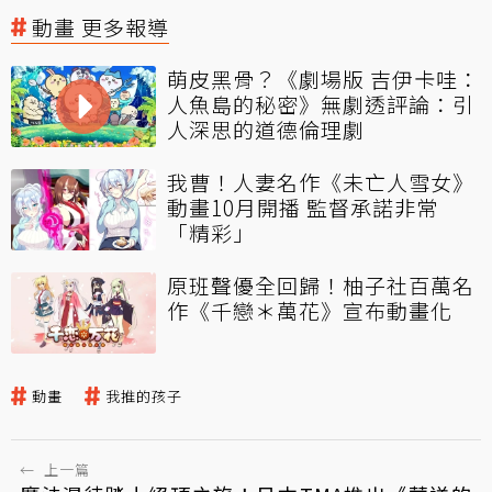
動畫 更多報導
萌皮黑骨？《劇場版 吉伊卡哇：
人魚島的秘密》無劇透評論：引
人深思的道德倫理劇
我曹！人妻名作《未亡人雪女》
動畫10月開播 監督承諾非常
「精彩」
原班聲優全回歸！柚子社百萬名
作《千戀＊萬花》宣布動畫化
動畫
我推的孩子
←
上一篇