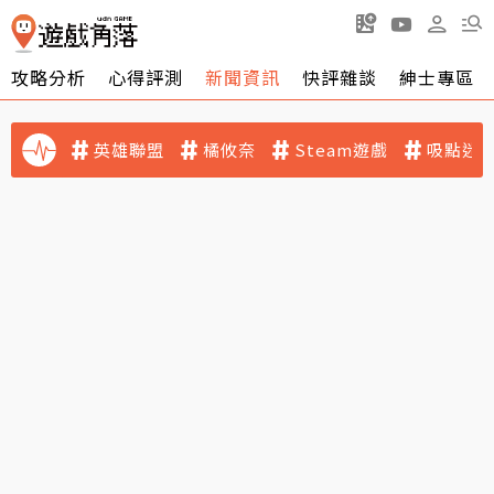
攻略分析
心得評測
新聞資訊
快評雜談
紳士專區
英雄聯盟
橘攸奈
Steam遊戲
吸點迷