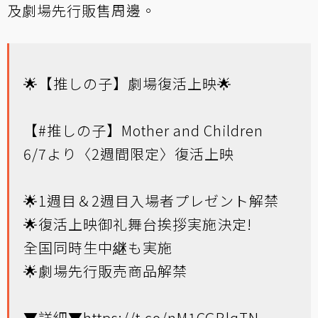
及劇場先行販售周邊。
🌟【推しの子】劇場復活上映🌟
【
#推しの子
】Mother and Children
6/7より〈2週間限定〉復活上映
🌟1週目＆2週目入場者プレゼント解禁
🌟復活上映御礼舞台挨拶実施決定!
全国同時生中継も実施
🌟劇場先行販売商品解禁
▼詳細▼
https://t.co/nM1CGBlqTN