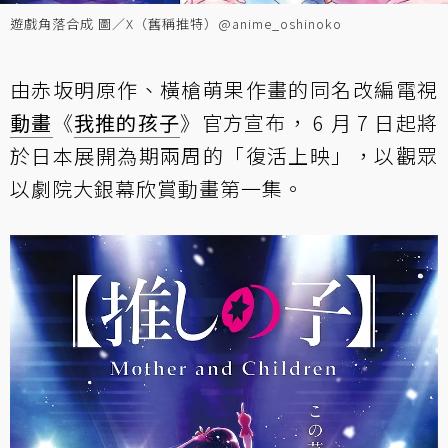
遊戲角落合成 圖／X（舊稱推特）@anime_oshinoko
由赤坂明原作、橫槍萌果作畫的同名改編電視
動畫
《
我推的孩子
》官方宣布， 6 月 7 日起將
於日本展開為期兩周的「復活上映」，以觀眾
以劇院大銀幕欣賞動畫第一集。