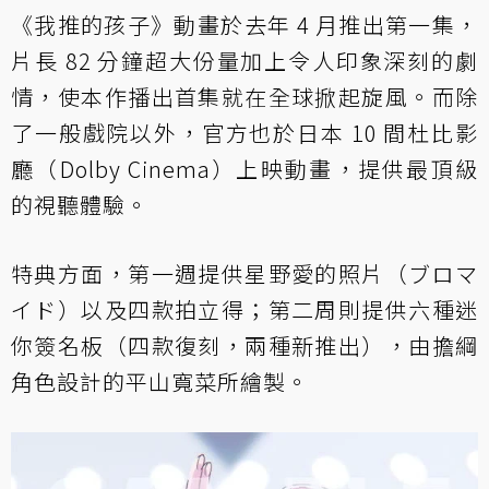
《我推的孩子》動畫於去年 4 月推出第一集，
片長 82 分鐘超大份量加上令人印象深刻的劇
情，使本作播出首集就在全球掀起旋風。而除
了一般戲院以外，官方也於日本 10 間杜比影
廳（Dolby Cinema）上映動畫，提供最頂級
的視聽體驗。
特典方面，第一週提供星野愛的照片（ブロマ
イド）以及四款拍立得；第二周則提供六種迷
你簽名板（四款復刻，兩種新推出），由擔綱
角色設計的平山寬菜所繪製。