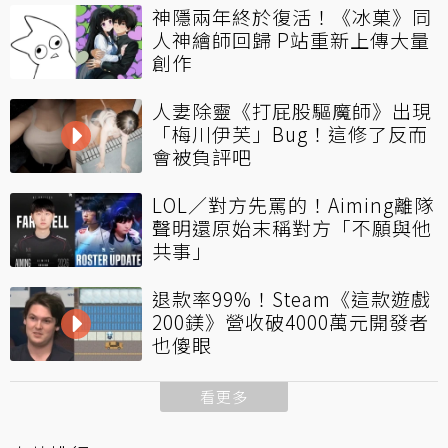
神隱兩年終於復活！《冰菓》同
人神繪師回歸 P站重新上傳大量
創作
人妻除靈《打屁股驅魔師》出現
「梅川伊芙」Bug！這修了反而
會被負評吧
LOL／對方先罵的！Aiming離隊
聲明還原始末稱對方「不願與他
共事」
退款率99%！Steam《這款遊戲
200鎂》營收破4000萬元開發者
也傻眼
看更多