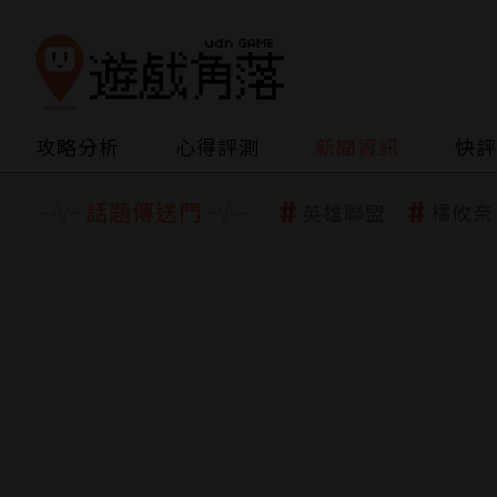
攻略分析
心得評測
新聞資訊
快評
話題傳送門
英雄聯盟
橘攸奈