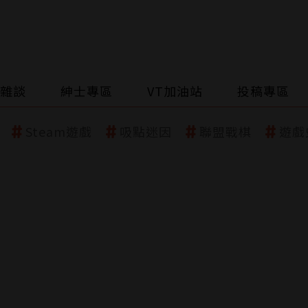
雜談
紳士專區
VT加油站
投稿專區
Steam遊戲
吸點迷因
聯盟戰棋
遊戲