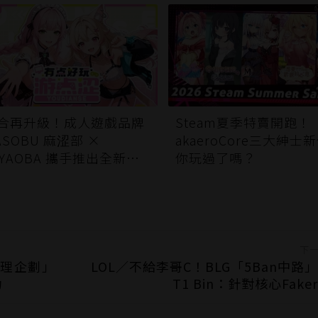
合再升級！成人遊戲品牌
Steam夏季特賣開跑！
ASOBU 麻涩部 ×
akaeroCore三大紳士
8YAOBA 攜手推出全新成
你玩過了嗎？
遊戲平台「游点涩」打造
語圈優質多元的成人遊戲
驗
下
料理企劃」
LOL／不給李哥C！BLG「5Ban中路
功
T1 Bin：針對核心Fake