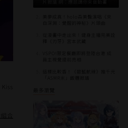
片掀議 網：應該請你來做動畫
美夢成真！holo森美聲演唱《來
自深淵：覺醒的神秘》片頭曲
從漫畫中走出來！健身主播完美詮
釋《刃牙》宮本武藏
VSPO!限定餐廳即將登陸台港 成
員主視覺提前亮相
這樣比較香！《碧藍航線》推千元
「ASMR米」飯糰掀議
Kiss
最多瀏覽
的組合