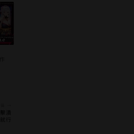
新作
一篇
→
」擊潰
r就行