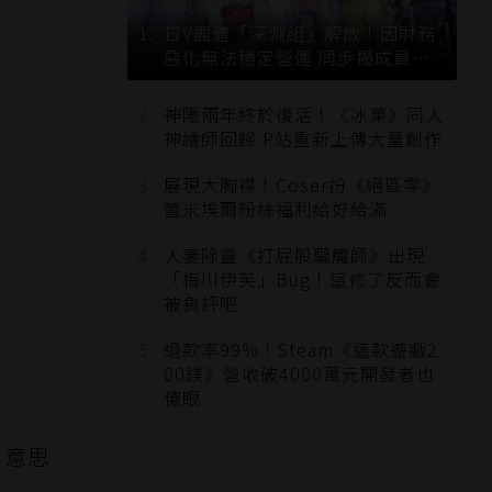
日V團體「深淵組」解散！因財務
惡化無法穩定營運 同步揭成員未
來去向
神隱兩年終於復活！《冰菓》同人
神繪師回歸 P站重新上傳大量創作
展現大胸襟！Coser扮《絕區零》
蕾米埃爾粉絲福利給好給滿
人妻除靈《打屁股驅魔師》出現
「梅川伊芙」Bug！這修了反而會
被負評吧
退款率99%！Steam《這款遊戲2
00鎂》營收破4000萬元開發者也
傻眼
層意思