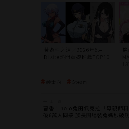
黃遊宅之道／2026年6月
整
DLsite熱門黃遊推薦TOP10
M
1
人
華
紳士向
Steam
體
←
上一篇
曹香！holo兔田佩克拉「母親節
破6萬人同接 族長開場裝兔媽秒破