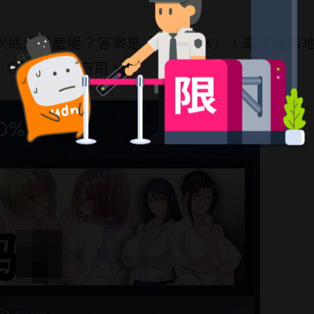
底是甚麼呢？答案是「O 你媽 X」，毫不掩飾
，但顯然相當有用。