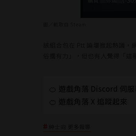
圖／截取自 Steam
該組合包在 Ptt 論壇掀起熱
俗擱有力」，但也有人覺得「這
🍊 遊戲角落 Discord 
🍊 遊戲角落 X 追蹤起來
紳士向 更多報導