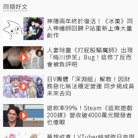
同類好文
神隱兩年終於復活！《冰菓》同
人神繪師回歸 P站重新上傳大量
創作
人妻除靈《打屁股驅魔師》出現
「梅川伊芙」Bug！這修了反而
會被負評吧
日V團體「深淵組」解散！因財
務惡化無法穩定營運 同步揭成員
未來去向
退款率99%！Steam《這款遊戲
200鎂》營收破4000萬元開發者
也傻眼
夢想成真！VTuber結城昨日奈與