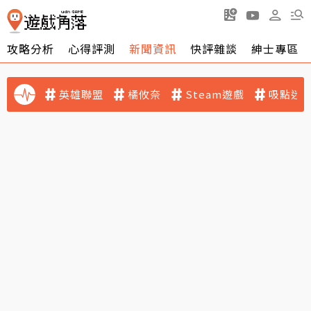
攻略分析
心得評測
新聞資訊
快評雜談
紳士專區
英雄聯盟
橘攸奈
Steam遊戲
吸點迷