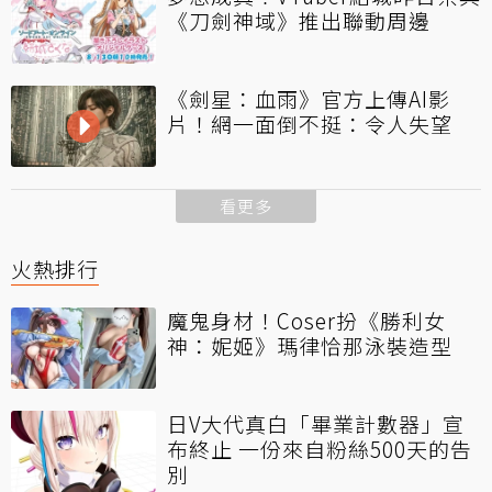
《刀劍神域》推出聯動周邊
《劍星：血雨》官方上傳AI影
片！網一面倒不挺：令人失望
看更多
火熱排行
魔鬼身材！Coser扮《勝利女
神：妮姬》瑪律恰那泳裝造型
日V大代真白「畢業計數器」宣
布終止 一份來自粉絲500天的告
別