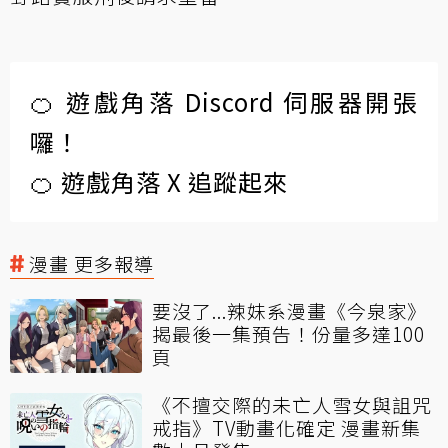
🍊 遊戲角落 Discord 伺服器開張
囉！
🍊 遊戲角落 X 追蹤起來
漫畫 更多報導
要沒了...辣妹系漫畫《今泉家》
揭最後一集預告！份量多達100
頁
《不擅交際的未亡人雪女與詛咒
戒指》TV動畫化確定 漫畫新集