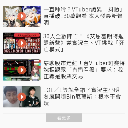
一直呻吟？VTuber詭異「抖動」
直播破130萬觀看 本人發最新聲
明
30人全數陣亡！《艾恩葛朗特迴
盪新聲》邀實況主、VT挑戰「死
亡模式」
靠聊股市走紅！台VTuber珂賽特
婉拒觀眾「直播看盤」要求：我
正職是股票交易
LOL／1等就全錯？實況主小明
劍魔開噴Bin厄薩斯：根本不會
玩
看更多