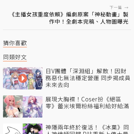
下一篇
→
《主播女孩重度依賴》編劇原案「神秘動畫」製
作中！全劇本完稿、人物圖曝光
猜你喜歡
同類好文
日V團體「深淵組」解散！因財
務惡化無法穩定營運 同步揭成員
未來去向
展現大胸襟！Coser扮《絕區
零》蕾米埃爾粉絲福利給好給滿
神隱兩年終於復活！《冰菓》同
人神繪師回歸 P站重新上傳大量