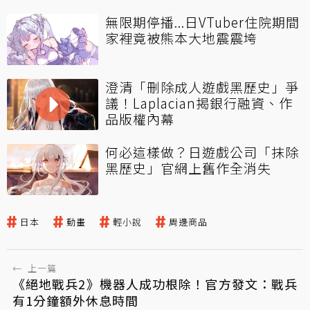
無限期停播...日VTuber住院期間
家裡竟被熊本大地震震垮
澄清「刪除成人遊戲黑歷史」爭
議！Laplacian揭銀行融資、作
品版權內幕
何必這樣做？日遊戲公司「抹除
黑歷史」官網上舊作全消失
日本
動畫
輕小說
周邊商品
←
上一篇
《絕地戰兵2》機器人成功根除！官方發文：戰兵
有1分鐘額外休息時間