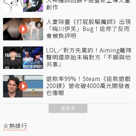
創作
人妻除靈《打屁股驅魔師》出現
「梅川伊芙」Bug！這修了反而
會被負評吧
LOL／對方先罵的！Aiming離隊
聲明還原始末稱對方「不願與他
共事」
退款率99%！Steam《這款遊戲
200鎂》營收破4000萬元開發者
也傻眼
看更多
火熱排行