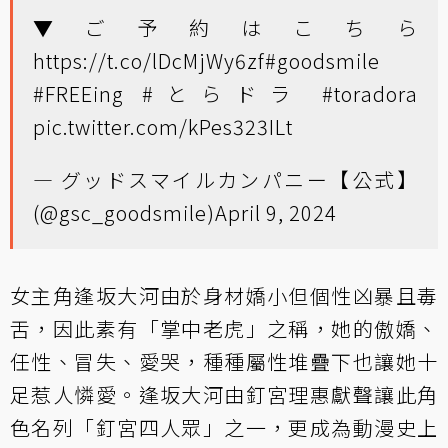
▼ご予約はこちら
https://t.co/lDcMjWy6zf
#goodsmile
#FREEing
#とらドラ
#toradora
pic.twitter.com/kPes323ILt
— グッドスマイルカンパニー【公式】
(@gsc_goodsmile)
April 9, 2024
女主角逢坂大河由於身材嬌小但個性凶暴且毒
舌，因此素有「掌中老虎」之稱，她的傲嬌、
任性、冒失、愛哭，種種屬性堆疊下也讓她十
足惹人憐愛。逢坂大河由釘宮理惠獻聲讓此角
色名列「釘宮四人眾」之一，更成為動漫史上