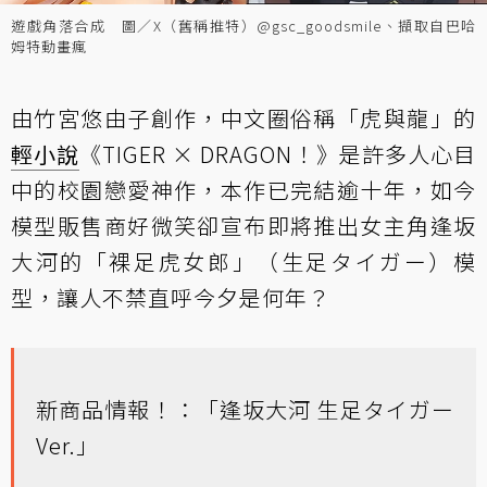
遊戲角落合成 圖／X（舊稱推特）@gsc_goodsmile、擷取自巴哈
姆特動畫瘋
由竹宮悠由子創作，中文圈俗稱「虎與龍」的
輕小說
《TIGER × DRAGON！》是許多人心目
中的校園戀愛神作，本作已完結逾十年，如今
模型販售商好微笑卻宣布即將推出女主角逢坂
大河的「裸足虎女郎」（生足タイガー）模
型，讓人不禁直呼今夕是何年？
新商品情報！：「逢坂大河 生足タイガー
Ver.」