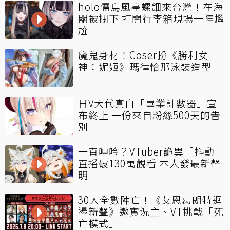
holo儒烏風亭螺鈿來台灣！在海
關被攔下 打開行李箱現場一陣尷
尬
魔鬼身材！Coser扮《勝利女
神：妮姬》瑪律恰那泳裝造型
日V大代真白「畢業計數器」宣
布終止 一份來自粉絲500天的告
別
一直呻吟？VTuber詭異「抖動」
直播破130萬觀看 本人發最新聲
明
30人全數陣亡！《艾恩葛朗特迴
盪新聲》邀實況主、VT挑戰「死
亡模式」