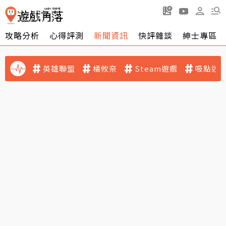
攻略分析
心得評測
新聞資訊
快評雜談
紳士專區
英雄聯盟
橘攸奈
Steam遊戲
吸點迷