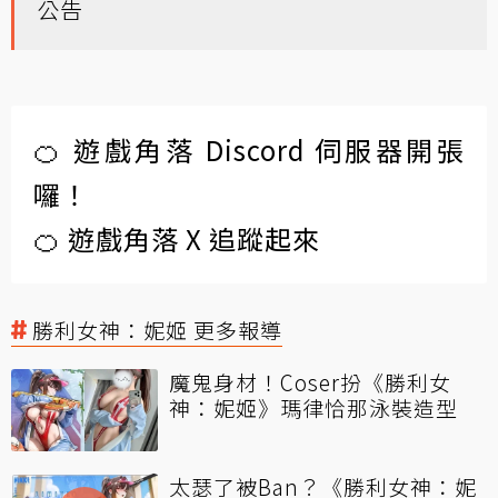
公告
🍊 遊戲角落 Discord 伺服器開張
囉！
🍊 遊戲角落 X 追蹤起來
勝利女神：妮姬 更多報導
魔鬼身材！Coser扮《勝利女
神：妮姬》瑪律恰那泳裝造型
太瑟了被Ban？《勝利女神：妮