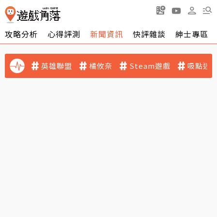
攻略分析
心得評測
新聞資訊
快評雜談
紳士專區
英雄聯盟
橘攸奈
Steam遊戲
吸點迷