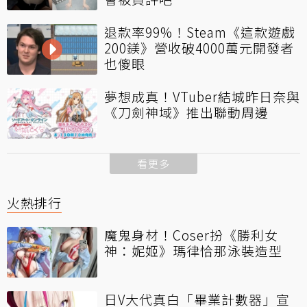
退款率99%！Steam《這款遊戲
200鎂》營收破4000萬元開發者
也傻眼
夢想成真！VTuber結城昨日奈與
《刀劍神域》推出聯動周邊
看更多
火熱排行
魔鬼身材！Coser扮《勝利女
神：妮姬》瑪律恰那泳裝造型
日V大代真白「畢業計數器」宣