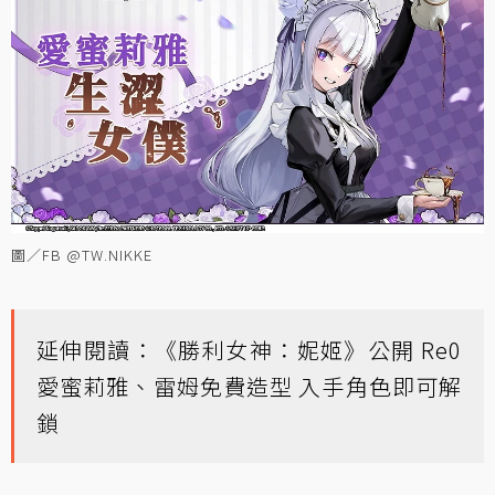
圖／FB @TW.NIKKE
延伸閱讀：《勝利女神：妮姬》公開 Re0
愛蜜莉雅、雷姆免費造型 入手角色即可解
鎖