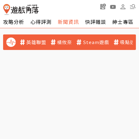
攻略分析
心得評測
新聞資訊
快評雜談
紳士專區
英雄聯盟
橘攸奈
Steam遊戲
吸點迷