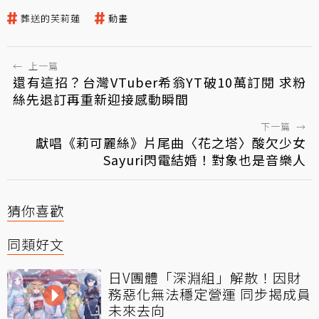
葬送的芙莉蓮
動畫
←
上一篇
還有這招？台灣VTuber希翁YT破10萬訂閱 求粉
絲先退訂再重新迎接感動瞬間
下一篇
→
獻唱《莉可麗絲》片尾曲〈花之塔〉酸欠少女
Sayuri閃電結婚！對象也是音樂人
猜你喜歡
同類好文
日V團體「深淵組」解散！因財
務惡化無法穩定營運 同步揭成員
未來去向