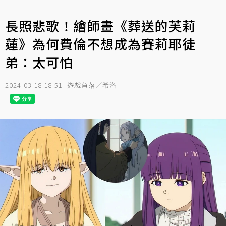
長照悲歌！繪師畫《葬送的芙莉
蓮》為何費倫不想成為賽莉耶徒
弟：太可怕
2024-03-18 18:51
遊戲角落／希洛