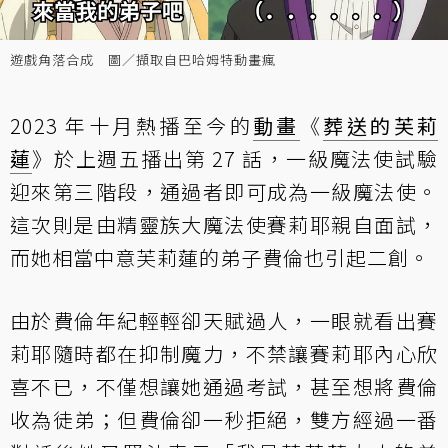
遊戲角落合成 圖／擷取自巴哈姆特動畫瘋
2023 年十月熱播至今的
動畫
《
葬送的芙莉
蓮
》於上週五播出第 27 話，一級魔法使試驗
迎來第三階段，通過者即可成為一級魔法使。
這次則是由精靈族大魔法使賽莉耶親自面試，
而她相當中意芙莉蓮的弟子費倫也引起二創。
由於費倫年紀輕輕卻天賦過人，一眼就看出賽
莉耶隨時都在抑制魔力，不禁讓賽莉耶內心欣
喜不已，不僅想讓她通過考試，甚至想將費倫
收為徒弟；但費倫卻一秒拒絕，雙方經過一番