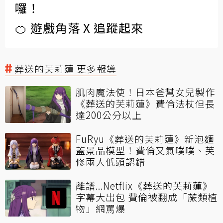
囉！
🍊 遊戲角落 X 追蹤起來
葬送的芙莉蓮 更多報導
肌肉魔法使！日本爸幫女兒製作
《葬送的芙莉蓮》費倫法杖但長
達200公分以上
FuRyu《葬送的芙莉蓮》新泡麵
蓋景品模型！費倫又氣噗噗、芙
修兩人低頭認錯
離譜...Netflix《葬送的芙莉蓮》
字幕大出包 費倫被翻成「蕨類植
物」網罵爆