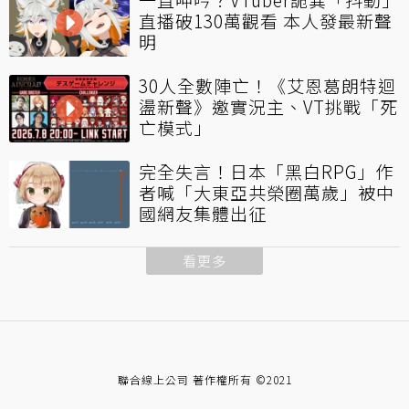
直播破130萬觀看 本人發最新聲
明
30人全數陣亡！《艾恩葛朗特迴
盪新聲》邀實況主、VT挑戰「死
亡模式」
完全失言！日本「黑白RPG」作
者喊「大東亞共榮圈萬歲」被中
國網友集體出征
看更多
聯合線上公司 著作權所有 ©2021