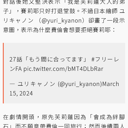
對話後她又堅決表示「我是芙莉蓮大人的弟
子」，賽莉耶只好打退堂鼓。不過日本繪師 ユ
リキャノン （@yuri_kyanon）卻畫了一段示
意圖，表示為什麼費倫會想要拒絕賽莉耶：
27話「もう間に合ってます」
#フリーレ
ンFA
pic.twitter.com/bMT4DLbRar
— ユリキャノン (@yuri_kyanon)
March
15, 2024
在劇情開頭，原先芙莉蓮因為「會成為絆腳
石」而不願意帶費倫一同旅行；然而後續兩人