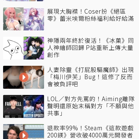
展現大胸襟！Coser扮《絕區
零》蕾米埃爾粉絲福利給好給滿
神隱兩年終於復活！《冰菓》同
人神繪師回歸 P站重新上傳大量
創作
人妻除靈《打屁股驅魔師》出現
「梅川伊芙」Bug！這修了反而
會被負評吧
LOL／對方先罵的！Aiming離隊
聲明還原始末稱對方「不願與他
共事」
退款率99%！Steam《這款遊戲
200鎂》營收破4000萬元開發者