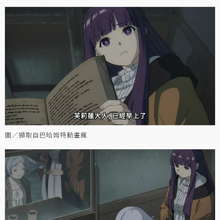
圖／擷取自巴哈姆特動畫瘋