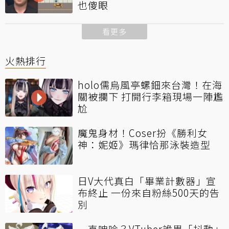
也傻眼
看更多
火熱排行
holo儒烏風亭螺鈿來台灣！在海
關被攔下 打開行李箱現場一陣尷
尬
魔鬼身材！Coser扮《勝利女
神：妮姬》瑪律恰那泳裝造型
日V大代真白「畢業計數器」宣
布終止 一份來自粉絲500天的告
別
一直呻吟？VTuber詭異「抖動」