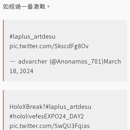
如經過一番激戰。
#laplus_artdesu
pic.twitter.com/5kscdFg8Ov
— advarcher (@Anonamos_701)
March
18, 2024
HoloXBreak?
#laplus_artdesu
#hololivefesEXPO24_DAY2
pic.twitter.com/5wQU3Fqias