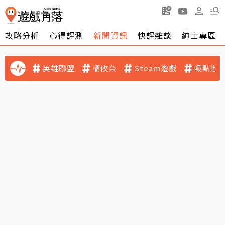
攻略分析
心得評測
新聞資訊
快評雜談
紳士專區
英雄聯盟
橘攸奈
Steam遊戲
吸點迷