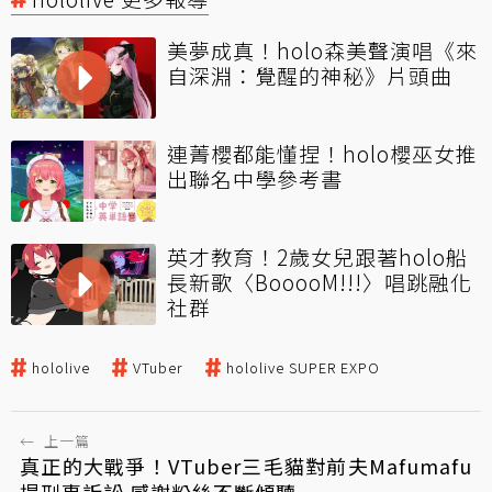
美夢成真！holo森美聲演唱《來
自深淵：覺醒的神秘》片頭曲
連菁櫻都能懂捏！holo櫻巫女推
出聯名中學參考書
英才教育！2歲女兒跟著holo船
長新歌〈BooooM!!!〉唱跳融化
社群
hololive
VTuber
hololive SUPER EXPO
←
上一篇
真正的大戰爭！VTuber三毛貓對前夫Mafumafu