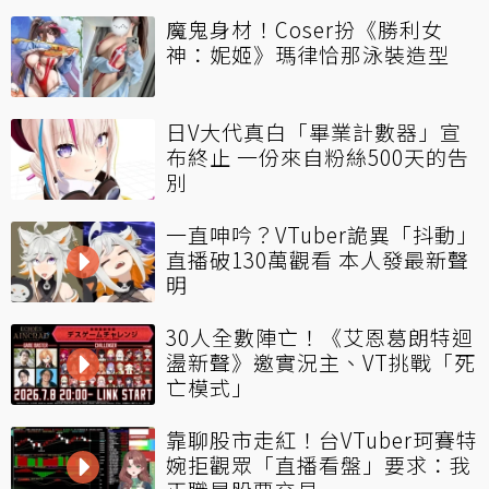
魔鬼身材！Coser扮《勝利女
神：妮姬》瑪律恰那泳裝造型
日V大代真白「畢業計數器」宣
布終止 一份來自粉絲500天的告
別
一直呻吟？VTuber詭異「抖動」
直播破130萬觀看 本人發最新聲
明
30人全數陣亡！《艾恩葛朗特迴
盪新聲》邀實況主、VT挑戰「死
亡模式」
靠聊股市走紅！台VTuber珂賽特
婉拒觀眾「直播看盤」要求：我