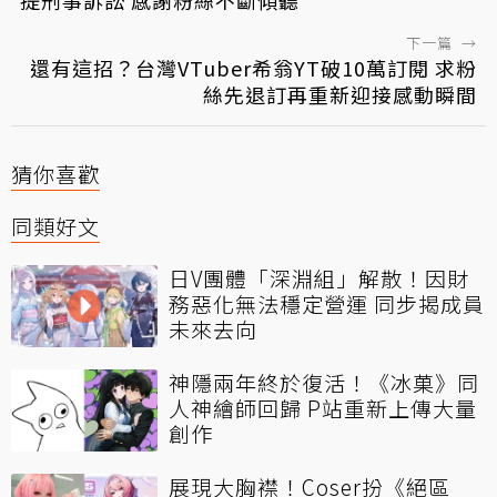
提刑事訴訟 感謝粉絲不斷傾聽
下一篇
→
還有這招？台灣VTuber希翁YT破10萬訂閱 求粉
絲先退訂再重新迎接感動瞬間
猜你喜歡
同類好文
日V團體「深淵組」解散！因財
務惡化無法穩定營運 同步揭成員
未來去向
神隱兩年終於復活！《冰菓》同
人神繪師回歸 P站重新上傳大量
創作
展現大胸襟！Coser扮《絕區