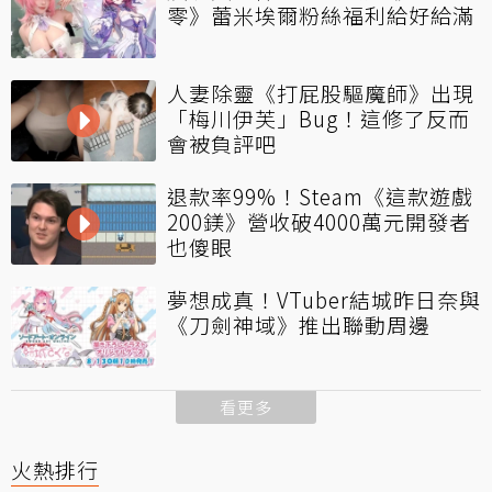
零》蕾米埃爾粉絲福利給好給滿
人妻除靈《打屁股驅魔師》出現
「梅川伊芙」Bug！這修了反而
會被負評吧
退款率99%！Steam《這款遊戲
200鎂》營收破4000萬元開發者
也傻眼
夢想成真！VTuber結城昨日奈與
《刀劍神域》推出聯動周邊
看更多
火熱排行