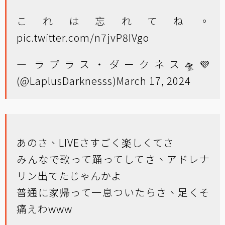
これは忘れてね。
pic.twitter.com/n7jvP8IVgo
— ラプラス・ダークネス🛸💜
(@LaplusDarknesss)
March 17, 2024
あのさ、LIVEさすごく楽しくてさ
みんなで歌って踊ってしてさ、アドレナ
リン出てたじゃんかよ
普通に家帰って一息ついたらさ、足くそ
痛えわwww