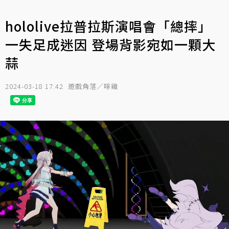
hololive拉普拉斯演唱會「總摔」
一失足成迷因 登場背影宛如一顆大
蒜
2024-03-18 17:42
遊戲角落／啄雞