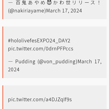
— 百鬼あやめ😈かわ世リリース！
(@nakiriayame)
March 17, 2024
#hololivefesEXPO24_DAY2
pic.twitter.com/0drnPFPccs
— Pudding (@von_pudding)
March 17,
2024
pic.twitter.com/a4DJZqIf9s