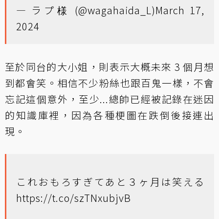
— ラプ様 (@wagahaida_L)
March 17,
2024
至於同台的大小姐，則表示大概未來 3 個月想
到都會笑。相信不少粉絲也跟百鬼一樣，不會
忘記這個意外，至少...總帥已經被記錄在迷因
的知識庫裡，因為各種梗圖在跌倒後接連出
現。
これおもろすぎてあと３ヶ月は笑える
https://t.co/szTNxubjvB