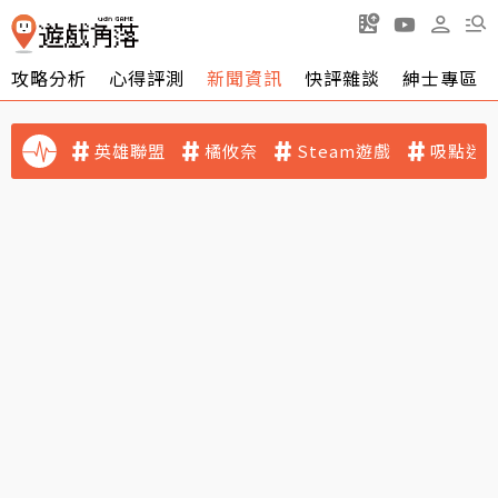
攻略分析
心得評測
新聞資訊
快評雜談
紳士專區
英雄聯盟
橘攸奈
Steam遊戲
吸點迷