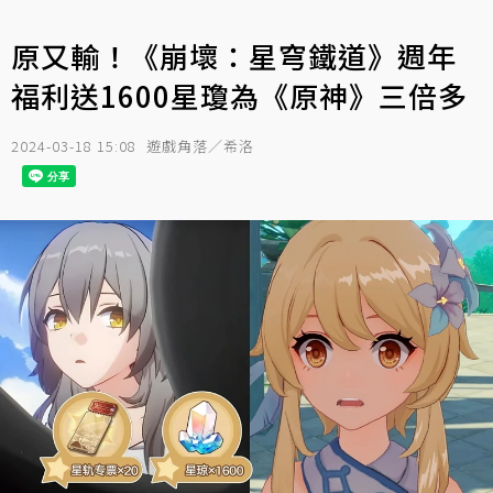
原又輸！《崩壞：星穹鐵道》週年
福利送1600星瓊為《原神》三倍多
2024-03-18 15:08
遊戲角落／希洛