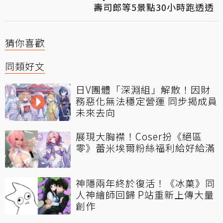
壽司郎等5景點30小時跑透透
猜你喜歡
同類好文
日V團體「深淵組」解散！因財
務惡化無法穩定營運 同步揭成員
未來去向
展現大胸襟！Coser扮《絕區
零》蕾米埃爾粉絲福利給好給滿
神隱兩年終於復活！《冰菓》同
人神繪師回歸 P站重新上傳大量
創作