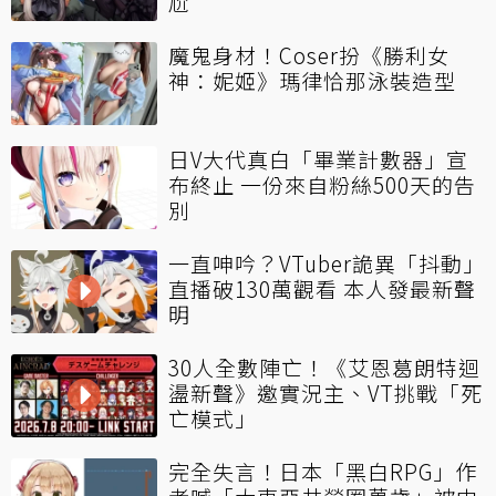
尬
魔鬼身材！Coser扮《勝利女
神：妮姬》瑪律恰那泳裝造型
日V大代真白「畢業計數器」宣
布終止 一份來自粉絲500天的告
別
一直呻吟？VTuber詭異「抖動」
直播破130萬觀看 本人發最新聲
明
30人全數陣亡！《艾恩葛朗特迴
盪新聲》邀實況主、VT挑戰「死
亡模式」
完全失言！日本「黑白RPG」作