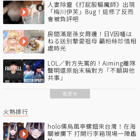
人妻除靈《打屁股驅魔師》出現
「梅川伊芙」Bug！這修了反而
會被負評吧
房間滿是孫女周邊！日V因幡は
ねる送別摯愛祖母 籲粉絲珍惜相
處時光
LOL／對方先罵的！Aiming離隊
聲明還原始末稱對方「不願與他
共事」
看更多
火熱排行
holo儒烏風亭螺鈿來台灣！在海
關被攔下 打開行李箱現場一陣尷