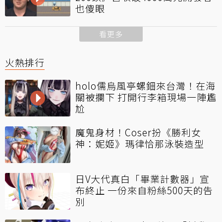
也傻眼
看更多
火熱排行
holo儒烏風亭螺鈿來台灣！在海
關被攔下 打開行李箱現場一陣尷
尬
魔鬼身材！Coser扮《勝利女
神：妮姬》瑪律恰那泳裝造型
日V大代真白「畢業計數器」宣
布終止 一份來自粉絲500天的告
別