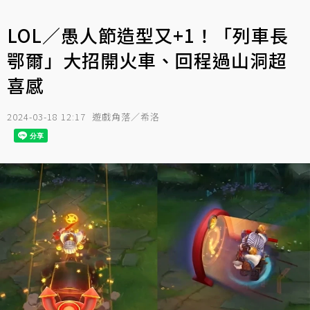
LOL／愚人節造型又+1！「列車長
鄂爾」大招開火車、回程過山洞超
喜感
2024-03-18 12:17
遊戲角落／希洛