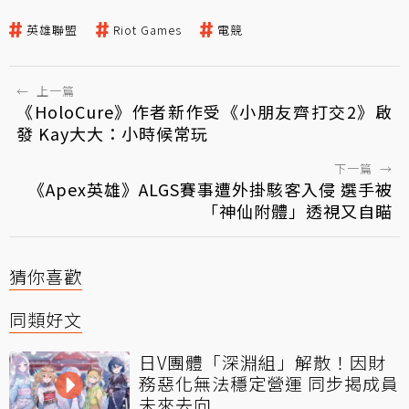
英雄聯盟
Riot Games
電競
←
上一篇
《HoloCure》作者新作受《小朋友齊打交2》啟
發 Kay大大：小時候常玩
下一篇
→
《Apex英雄》ALGS賽事遭外掛駭客入侵 選手被
「神仙附體」透視又自瞄
猜你喜歡
同類好文
日V團體「深淵組」解散！因財
務惡化無法穩定營運 同步揭成員
未來去向