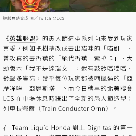
遊戲角落合成 圖／Twitch @LCS
《
英雄聯盟
》的愚人節造型系列向來受到玩家
喜愛，例如把樹精改成丟出貓咪的「喵凱」、
普攻真的丟香蕉的「絕代香蕉 索拉卡」、大
頭版本「我不是達瑞文」，還有敲鈴噹噹噹、
鈴聲多響亮，幾乎每位玩家都被嘲諷過的「亞
歷哞哞 亞歷斯塔」。而今日稍早的北美聯賽
LCS 在中場休息時釋出了全新的愚人節造型：
列車長鄂爾（Train Conductor Ornn）。
在 Team Liquid Honda 對上 Dignitas 的第一