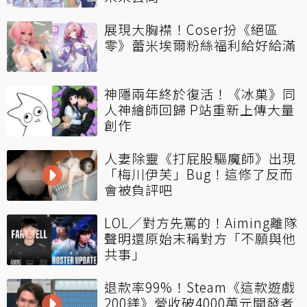
展現大胸襟！Coser扮《絕區
零》蕾米埃爾粉絲福利給好給滿
神隱兩年終於復活！《冰菓》同
人神繪師回歸 P站重新上傳大量
創作
人妻除靈《打屁股驅魔師》出現
「梅川伊芙」Bug！這修了反而
會被負評吧
LOL／對方先罵的！Aiming離隊
聲明還原始末稱對方「不願與他
共事」
退款率99%！Steam《這款遊戲
200鎂》營收破4000萬元開發者