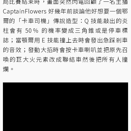
局比賽結束時，畫面突然閃電回顧了一名主播
CaptainFlowers 好幾年前談論他好想要一個鄂
爾的「卡車司機」傳說造型：Q 技能敲出的炎
柱會有 50％ 的機率變成三角錐或是停車標
誌；當顎爾用 E 技能撞上去時會發出急踩剎車
的音效；發動大招時會按卡車喇叭並把原先召
喚的巨大火元素改成聯結車然後把所有人撞
爛。