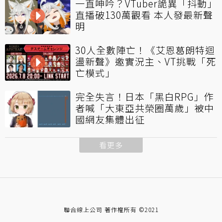
一直呻吟？VTuber詭異「抖動」
直播破130萬觀看 本人發最新聲
明
30人全數陣亡！《艾恩葛朗特迴
盪新聲》邀實況主、VT挑戰「死
亡模式」
完全失言！日本「黑白RPG」作
者喊「大東亞共榮圈萬歲」被中
國網友集體出征
看更多
聯合線上公司 著作權所有 ©2021