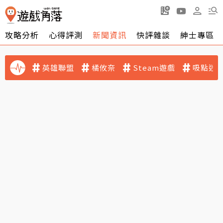
攻略分析
心得評測
新聞資訊
快評雜談
紳士專區
英雄聯盟
橘攸奈
Steam遊戲
吸點迷