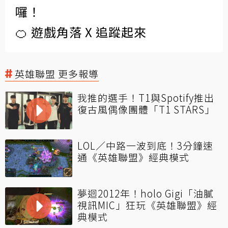
囉！
🍊 遊戲角落 X 追蹤起來
英雄聯盟 更多報導
我推的選手！T1與Spotify推出
復古風偶像團體「T1 STARS」
LOL／中路一波到底！3分鐘速
通《英雄聯盟》經典模式
夢迴2012年！holo Gigi「油膩
視訊MIC」狂玩《英雄聯盟》經
典模式