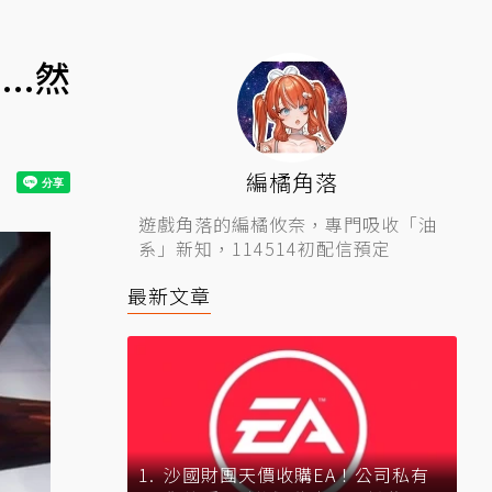
..然
編橘角落
遊戲角落的編橘攸奈，專門吸收「油
系」新知，114514初配信預定
最新文章
沙國財團天價收購EA！公司私有