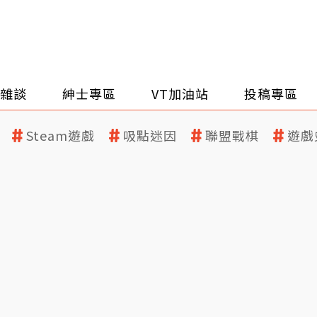
雜談
紳士專區
VT加油站
投稿專區
Steam遊戲
吸點迷因
聯盟戰棋
遊戲