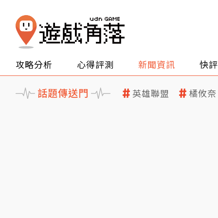
攻略分析
心得評測
新聞資訊
快評
話題傳送門
英雄聯盟
橘攸奈