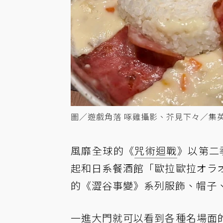
圖／遊戲角落 啄雞攝影、芥見下々／集
風靡全球的《
咒術迴戰
》以第二
起和日系餐酒館「歐拉歐拉オラ
的《澀谷事變》系列服飾、帽子
一進大門就可以看到各種名場面