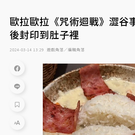
歐拉歐拉《咒術迴戰》澀谷事
後封印到肚子裡
2024-03-14 13:29
遊戲角落／編輯角落