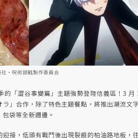
英社・呪術廻戦製作委員会
季的「澀谷事變篇」主題強勢登陸信義區！3 月 1
オラ」合作，除了特色主題餐點，將推出潮流文
、包袋等全新週邊。
的迎接，低頭有戰鬥後出現裂痕的柏油路地板，