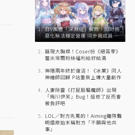
日V團體「深淵組」解散！因財務
惡化無法穩定營運 同步揭成員未
來去向
展現大胸襟！Coser扮《絕區零》
蕾米埃爾粉絲福利給好給滿
神隱兩年終於復活！《冰菓》同人
神繪師回歸 P站重新上傳大量創作
人妻除靈《打屁股驅魔師》出現
「梅川伊芙」Bug！這修了反而會
被負評吧
LOL／對方先罵的！Aiming離隊聲
明還原始末稱對方「不願與他共
事」