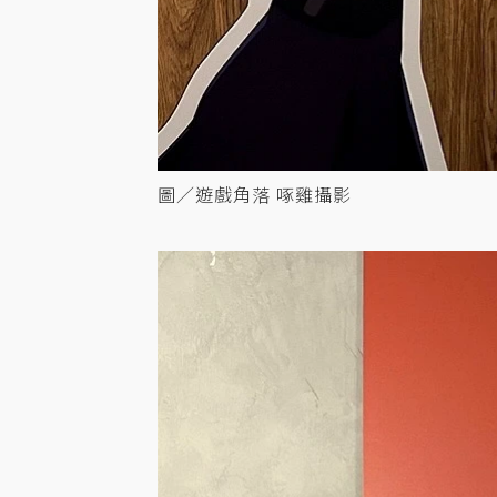
圖／遊戲角落 啄雞攝影