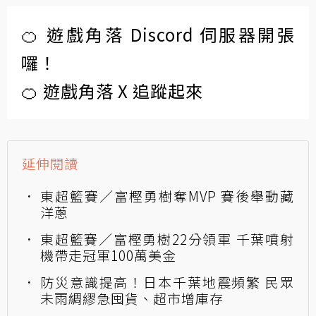
🍊 遊戲角落 Discord 伺服器開張
囉！
🍊 遊戲角落 X 追蹤起來
延伸閱讀
東超籃賽／富樫勇樹奪MVP 賽後舉動藏
洋蔥
東超籃賽／富樫勇樹22分領軍 千葉噴射
機帶走冠軍100萬美金
防災意識提高！日本千葉地震頻繁 民眾
未雨綢繆急囤貨、超市增庫存