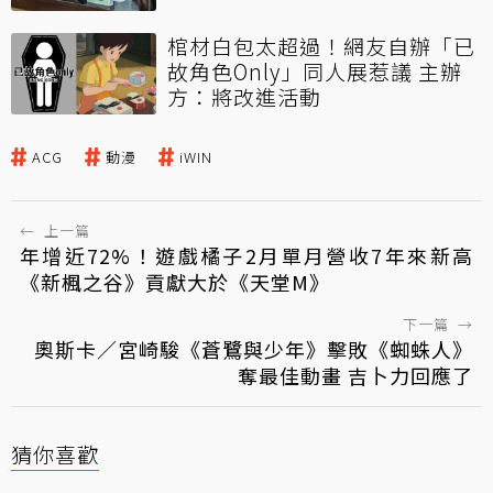
棺材白包太超過！網友自辦「已
故角色Only」同人展惹議 主辦
方：將改進活動
ACG
動漫
iWIN
←
上一篇
年增近72%！遊戲橘子2月單月營收7年來新高
《新楓之谷》貢獻大於《天堂M》
下一篇
→
奧斯卡／宮崎駿《蒼鷺與少年》擊敗《蜘蛛人》
奪最佳動畫 吉卜力回應了
猜你喜歡