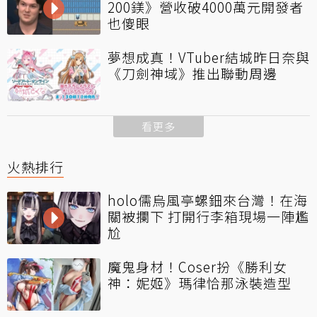
200鎂》營收破4000萬元開發者
也傻眼
夢想成真！VTuber結城昨日奈與
《刀劍神域》推出聯動周邊
看更多
火熱排行
holo儒烏風亭螺鈿來台灣！在海
關被攔下 打開行李箱現場一陣尷
尬
魔鬼身材！Coser扮《勝利女
神：妮姬》瑪律恰那泳裝造型