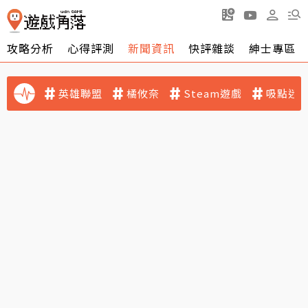
攻略分析
心得評測
新聞資訊
快評雜談
紳士專區
英雄聯盟
橘攸奈
Steam遊戲
吸點迷