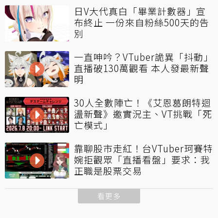
日V大代真白「畢業計數器」宣
布終止 一份來自粉絲500天的告
別
一直呻吟？VTuber詭異「抖動」
直播破130萬觀看 本人發最新聲
明
30人全數陣亡！《艾恩葛朗特迴
盪新聲》邀實況主、VT挑戰「死
亡模式」
靠聊股市走紅！台VTuber珂賽特
婉拒觀眾「直播看盤」要求：我
正職是股票交易
看更多