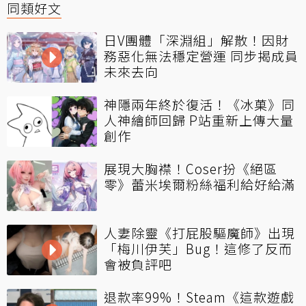
同類好文
日V團體「深淵組」解散！因財
務惡化無法穩定營運 同步揭成員
未來去向
神隱兩年終於復活！《冰菓》同
人神繪師回歸 P站重新上傳大量
創作
展現大胸襟！Coser扮《絕區
零》蕾米埃爾粉絲福利給好給滿
人妻除靈《打屁股驅魔師》出現
「梅川伊芙」Bug！這修了反而
會被負評吧
退款率99%！Steam《這款遊戲