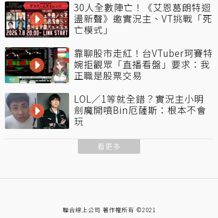
30人全數陣亡！《艾恩葛朗特迴
盪新聲》邀實況主、VT挑戰「死
亡模式」
靠聊股市走紅！台VTuber珂賽特
婉拒觀眾「直播看盤」要求：我
正職是股票交易
LOL／1等就全錯？實況主小明
劍魔開噴Bin厄薩斯：根本不會
玩
看更多
聯合線上公司 著作權所有 ©2021