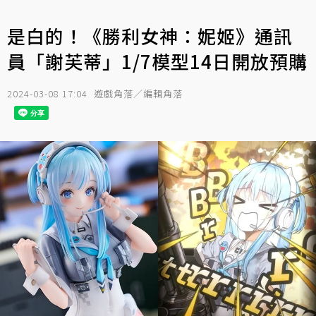
是白的！《勝利女神：妮姬》通訊
員「謝芙蒂」1/7模型14日開放預購
2024-03-08 17:04
遊戲角落／編輯角落