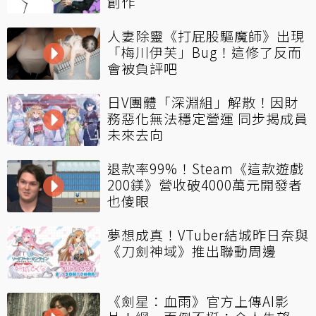
創作
人妻除靈《打屁股驅魔師》出現
「梅川伊芙」Bug！這修了反而
會被負評吧
日V團體「深淵組」解散！因財
務惡化無法穩定營運 同步揭成員
未來去向
退款率99%！Steam《這款遊戲
200鎂》營收破4000萬元開發者
也傻眼
夢想成真！VTuber結城昨日奈與
《刀劍神域》推出聯動周邊
《劍星：血雨》官方上傳AI影