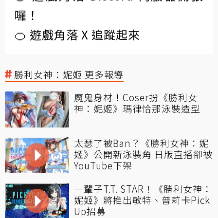
囉！
🍊 遊戲角落 X 追蹤起來
勝利女神：妮姬 更多報導
魔鬼身材！Coser扮《勝利女
神：妮姬》瑪律恰那泳裝造型
太瑟了被Ban？《勝利女神：妮
姬》公開新泳裝角 日版直播卻被
YouTube下架
一輩子T.T. STAR！《勝利女神：
妮姬》將推出敏特、普莉卡Pick
Up招募