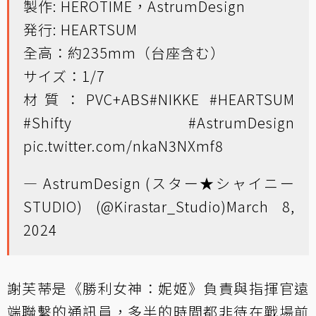
製作: HEROTIME，AstrumDesign
発行: HEARTSUM
全高：約235mm（台座含む）
サイズ：1/7
材質：PVC+ABS
#NIKKE
#HEARTSUM
#Shifty
#AstrumDesign
pic.twitter.com/nkaN3NXmf8
— AstrumDesign (スター★シャイニー
STUDIO) (@Kirastar_Studio)
March 8,
2024
謝芙蒂是《勝利女神：妮姬》負責與指揮官遠
端聯繫的通訊員，多半的時間都非待在戰場前