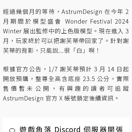
經過幾個月的等待，AstrumDesign 在今年 2
月期間於模型盛會 Wonder Festival 2024
Winter 展出監修中的上色版模型。現在進入 3
月，玩家終於可以把謝芙蒂帶回家了。針對謝
芙蒂的背影，只能說...很「白」啊！
根據官方公告，1/7 謝芙蒂預計 3 月 14 日起
開放預購，整尊全高含底座 23.5 公分，實際
售價暫未公開，有興趣的讀者可追蹤
AstrumDesign 官方 X 帳號鎖定後續資訊。
🍊 遊戲角落 Discord 伺服器開張