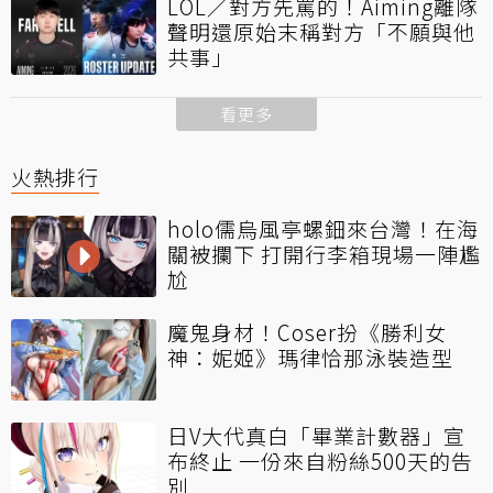
LOL／對方先罵的！Aiming離隊
聲明還原始末稱對方「不願與他
共事」
看更多
火熱排行
holo儒烏風亭螺鈿來台灣！在海
關被攔下 打開行李箱現場一陣尷
尬
魔鬼身材！Coser扮《勝利女
神：妮姬》瑪律恰那泳裝造型
日V大代真白「畢業計數器」宣
布終止 一份來自粉絲500天的告
別