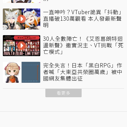
一直呻吟？VTuber詭異「抖動」
直播破130萬觀看 本人發最新聲
明
30人全數陣亡！《艾恩葛朗特迴
盪新聲》邀實況主、VT挑戰「死
亡模式」
完全失言！日本「黑白RPG」作
者喊「大東亞共榮圈萬歲」被中
國網友集體出征
看更多