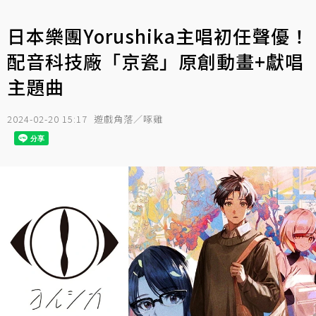
日本樂團Yorushika主唱初任聲優！
配音科技廠「京瓷」原創動畫+獻唱
主題曲
2024-02-20 15:17
遊戲角落／啄雞