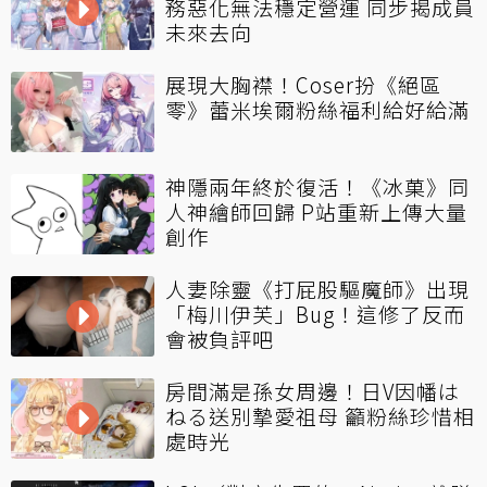
務惡化無法穩定營運 同步揭成員
未來去向
展現大胸襟！Coser扮《絕區
零》蕾米埃爾粉絲福利給好給滿
神隱兩年終於復活！《冰菓》同
人神繪師回歸 P站重新上傳大量
創作
人妻除靈《打屁股驅魔師》出現
「梅川伊芙」Bug！這修了反而
會被負評吧
房間滿是孫女周邊！日V因幡は
ねる送別摯愛祖母 籲粉絲珍惜相
處時光