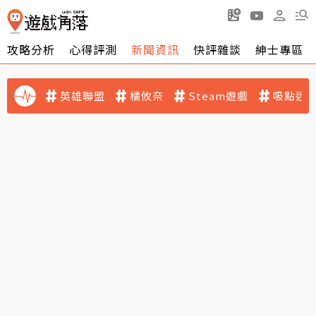
攻略分析
心得評測
新聞資訊
快評雜談
紳士專區
英雄聯盟
橘攸奈
Steam遊戲
吸點迷