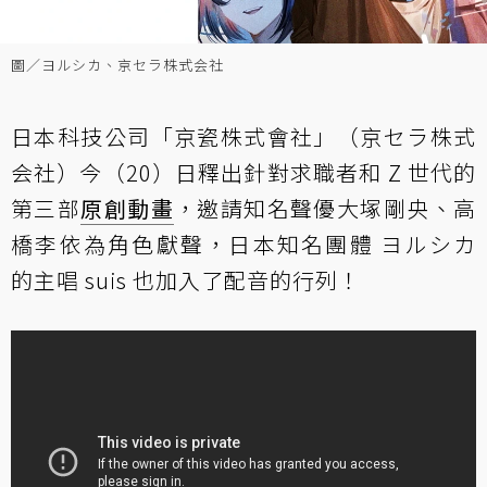
圖／ヨルシカ、京セラ株式会社
日本科技公司「京瓷株式會社」（京セラ株式
会社）今（20）日釋出針對求職者和 Z 世代的
第三部
原創動畫
，邀請知名聲優大塚剛央、高
橋李依為角色獻聲，日本知名團體 ヨルシカ
的主唱 suis 也加入了配音的行列！