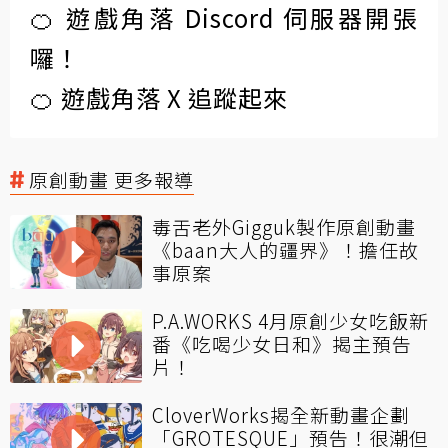
🍊 遊戲角落 Discord 伺服器開張
囉！
🍊 遊戲角落 X 追蹤起來
原創動畫 更多報導
毒舌老外Gigguk製作原創動畫
《baan大人的疆界》！擔任故
事原案
P.A.WORKS 4月原創少女吃飯新
番《吃喝少女日和》揭主預告
片！
CloverWorks揭全新動畫企劃
「GROTESQUE」預告！很潮但