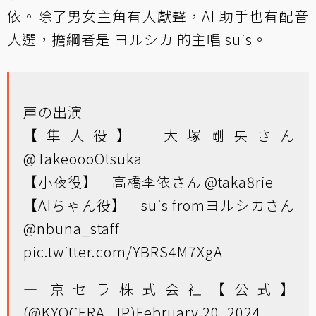
依。除了男女主角有人獻聲，AI 助手也有配音
人選，擔綱者是 ヨルシカ 的主唱 suis。
声の出演
【隼人役】 大塚剛央さん
@TakeoooOtsuka
【小夜役】 高橋李依さん
@taka8rie
【AIちゃん役】 suis fromヨルシカさん
@nbuna_staff
pic.twitter.com/YBRS4M7XgA
— 京セラ株式会社【公式】
(@KYOCERA_JP)
February 20, 2024