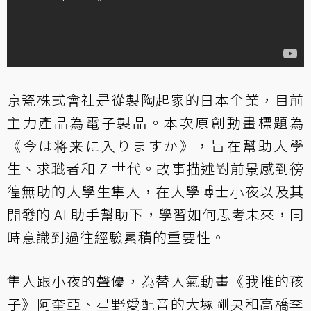
京瓷株式會社是從製陶起家的日本企業，目前
主力產品為電子製品。本次原創動畫標題為
《今は将来に入りますか》，旨在幫助大學
生、求職者和 Z 世代。故事描述對前景感到徬
徨無助的大學生隼人，在大學博士小夜以及其
開發的 AI 助手幫助下，學習如何思考未來，同
時意識到過往經驗累積的重要性。
隼人跟小夜的聲優，為替人氣動畫《我推的孩
子》阿奎亞、星野愛配音的大塚剛央和高橋李