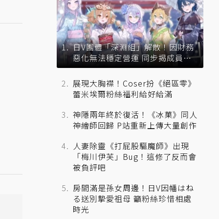
日V團體「深淵組」解散！因財務
惡化無法穩定營運 同步揭成員未
來去向
展現大胸襟！Coser扮《絕區零》
蕾米埃爾粉絲福利給好給滿
神隱兩年終於復活！《冰菓》同人
神繪師回歸 P站重新上傳大量創作
人妻除靈《打屁股驅魔師》出現
「梅川伊芙」Bug！這修了反而會
被負評吧
房間滿是孫女周邊！日V因幡はね
る送別摯愛祖母 籲粉絲珍惜相處
時光