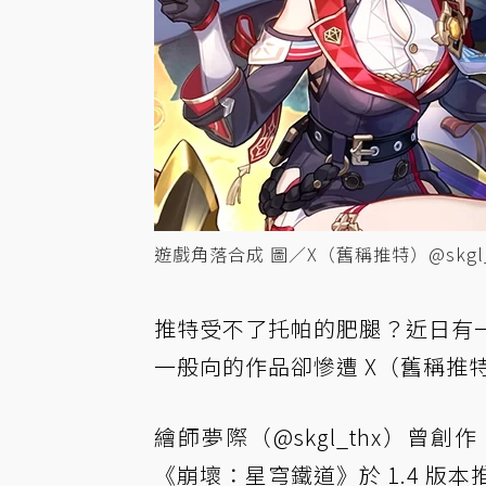
遊戲角落合成 圖／X（舊稱推特）@skgl_t
推特受不了托帕的肥腿？近日有
一般向的作品卻慘遭 X（舊稱推
繪師夢際（@skgl_thx）曾
《崩壞：星穹鐵道》於 1.4 版