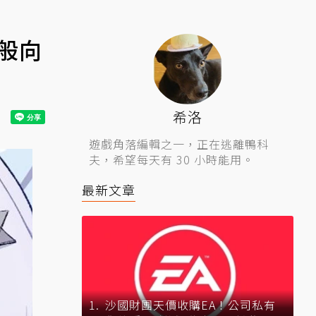
般向
希洛
遊戲角落編輯之一，正在逃離鴨科
夫，希望每天有 30 小時能用。
最新文章
沙國財團天價收購EA！公司私有