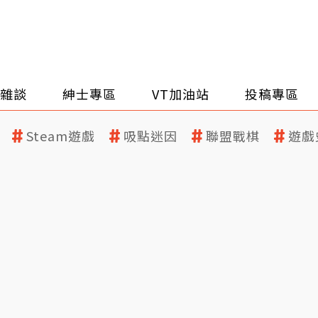
雜談
紳士專區
VT加油站
投稿專區
Steam遊戲
吸點迷因
聯盟戰棋
遊戲