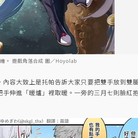
 遊戲角落合成 圖／Hoyolab
，內容大致上是托帕告訴大家只要把雙手放到雙
把手伸進「暖爐」裡取暖。一旁的三月七則臉紅