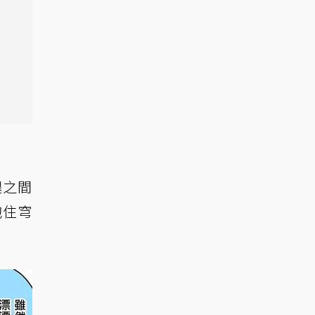
腿之間
抱住穹