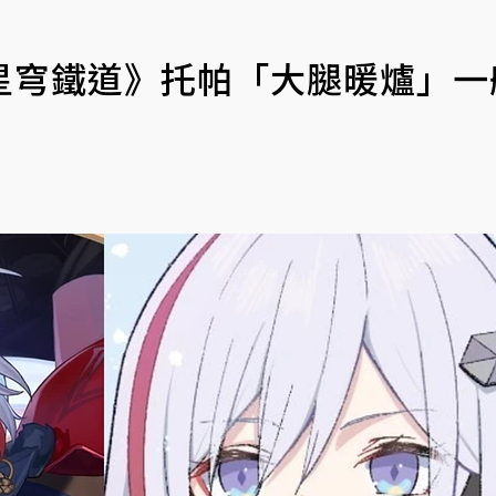
星穹鐵道》托帕「大腿暖爐」一