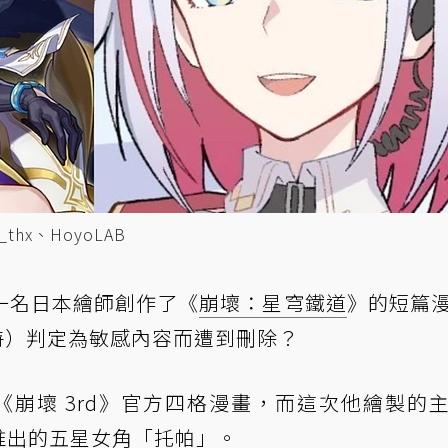
hx、HoyoLAB
一名日本繪師創作了《
崩壞：星穹鐵道
》的短篇
特）判定為敏感內容而遭到刪除？
創作《崩壞 3rd》官方四格漫畫，而這次他繪製的
本推出的五星女角「托帕」。