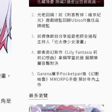
化藏隱憂 削減7億支出恐掀裁員風
暴？
元老回鍋！前《刺客教條：維京紀
元》遊戲總監回歸Ubisoft擔任品
牌總監
前偶像節目分享追愛老師全過程
主持人「也太像少女漫畫」
節奏奇幻新作《Lily Fantasia 莉
莉幻想曲》拿鋼琴當武器 展開華
麗音聲對決
Garena攜手Pocketpair推《幻獸
漫畫，
帕魯》MMORPG手遊 預計年內上
市
最多瀏覽
主角是