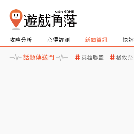
攻略分析
心得評測
新聞資訊
快評
話題傳送門
英雄聯盟
橘攸奈