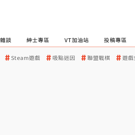
雜談
紳士專區
VT加油站
投稿專區
Steam遊戲
吸點迷因
聯盟戰棋
遊戲