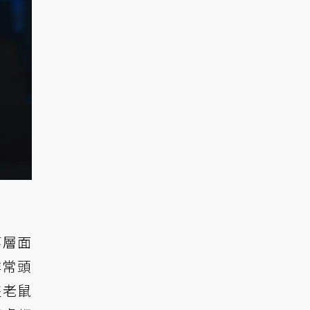
等層面
非常頭
隻老鼠