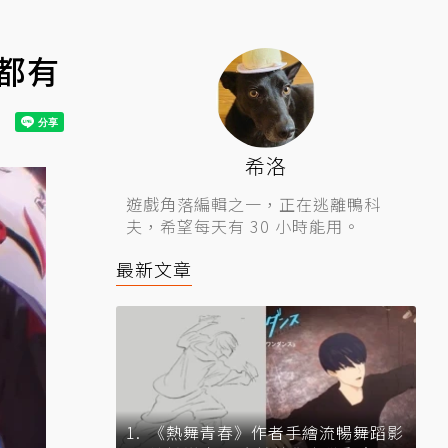
都有
希洛
遊戲角落編輯之一，正在逃離鴨科
夫，希望每天有 30 小時能用。
最新文章
《熱舞青春》作者手繪流暢舞蹈影