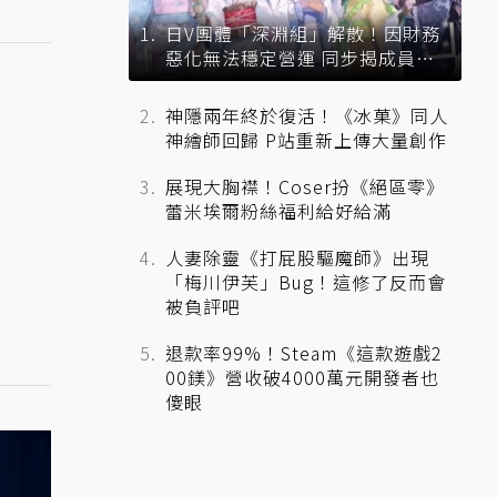
日V團體「深淵組」解散！因財務
惡化無法穩定營運 同步揭成員未
來去向
神隱兩年終於復活！《冰菓》同人
神繪師回歸 P站重新上傳大量創作
展現大胸襟！Coser扮《絕區零》
蕾米埃爾粉絲福利給好給滿
人妻除靈《打屁股驅魔師》出現
「梅川伊芙」Bug！這修了反而會
被負評吧
退款率99%！Steam《這款遊戲2
00鎂》營收破4000萬元開發者也
傻眼