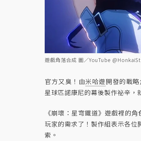
遊戲角落合成 圖／YouTube @HonkaiSta
官方又臭！由
米哈遊
開發的戰略
星球匹諾康尼的幕後製作祕辛，
《崩壞：星穹鐵道》遊戲裡的角色似
玩家的需求了！製作組表示各位
索。