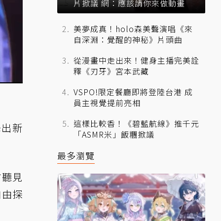
片掀議 網：應該請你來做動畫
美夢成真！holo森美聲演唱《來
自深淵：覺醒的神秘》片頭曲
從漫畫中走出來！健身主播完美詮
釋《刃牙》宮本武藏
VSPO!限定餐廳即將登陸台港 成
員主視覺提前亮相
這樣比較香！《碧藍航線》推千元
釋出新
「ASMR米」飯糰掀議
」
最多瀏覽
方聽見
自由探