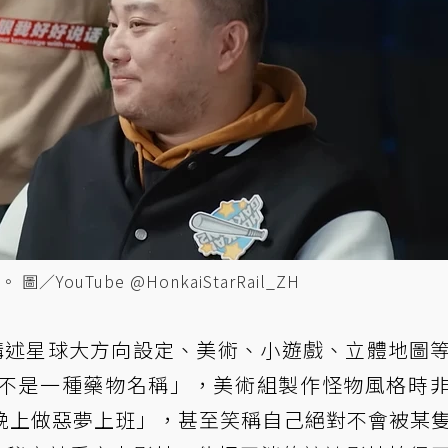
uTube @HonkaiStarRail_ZH
地講述星球大方向設定、美術、小遊戲、立體地圖
不是一種藥物名稱」，美術組製作怪物風格時
晚上做惡夢上班」，甚至笑稱自己絕對不會被某