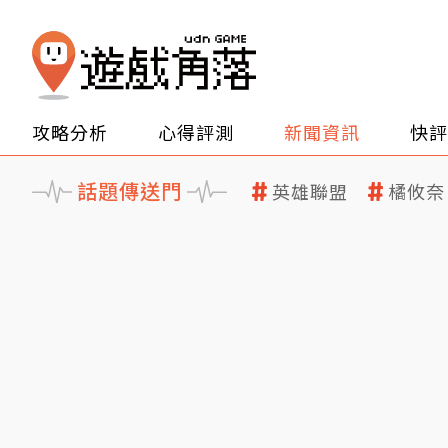
攻略分析
心得評測
新聞資訊
快評
話題傳送門
英雄聯盟
橘攸奈