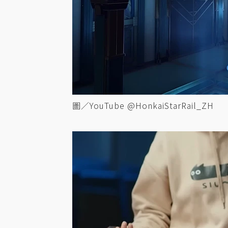
圖／YouTube @HonkaiStarRail_ZH