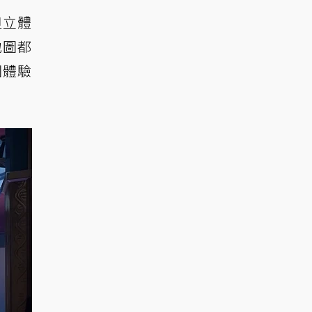
但立體
地圖都
圖體驗