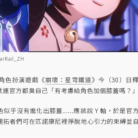
rRail_ZH
角色扮演遊戲《
崩壞：星穹鐵道
》今（30）日
就連官方都臭自己「有考慮給角色加個膝蓋嗎？
乎沒有進化出膝蓋......應該說 Y 軸，於是官
開拓者們可在匹諾康尼裡掙脫地心引力的束縛並