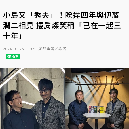
小島又「秀夫」！睽違四年與伊藤
潤二相見 摟肩燦笑稱「已在一起三
十年」
2024-01-23 17:09
遊戲角落／希洛