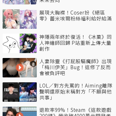
展現大胸襟！Coser扮《絕區
零》蕾米埃爾粉絲福利給好給滿
神隱兩年終於復活！《冰菓》同
人神繪師回歸 P站重新上傳大量
創作
人妻除靈《打屁股驅魔師》出現
「梅川伊芙」Bug！這修了反而
會被負評吧
LOL／對方先罵的！Aiming離隊
聲明還原始末稱對方「不願與他
共事」
退款率99%！Steam《這款遊戲
200鎂》營收破4000萬元開發者