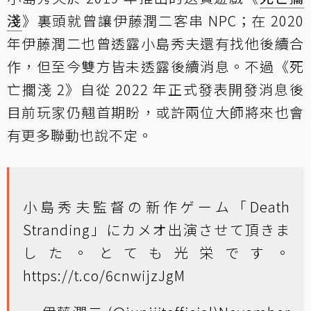
淺
》裏頭就曾讓伊藤潤二客串 NPC；在 2020
年伊藤潤二也曾透露小島秀夫還有找他後續合
作，但至今雙方皆未透露後續消息。不過《死
亡擱淺 2》自從 2022 年正式發表開發消息後
目前玩家仍翹首期盼，或許兩位大師將來也會
有更多聯動也說不定。
小島秀夫監督の新作ゲーム「Death
Stranding」にカメオ出演させて頂きま
した。とても光栄です。
https://t.co/6cnwijzJgM