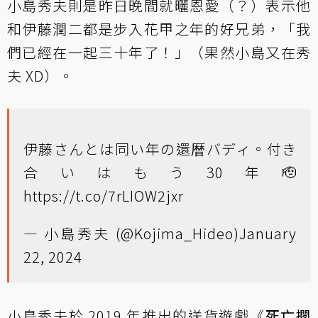
小島秀夫則是昨日晚間就曬恩愛（？）表示他
和伊藤潤二都是步入花甲之年的好兄弟，「我
們已經在一起三十年了！」（果然小島又在秀
夫 XD）。
伊藤さんとは同い年の還暦バディ。付き
合いはもう30年🫡
https://t.co/7rLIOW2jxr
— 小島秀夫 (@Kojima_Hideo)
January
22, 2024
小島秀夫於 2019 年推出的送貨遊戲《
死亡擱