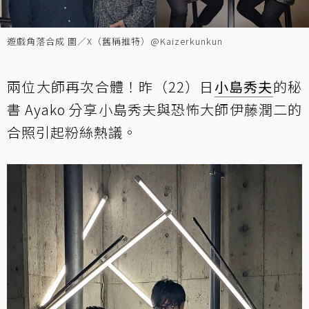
遊戲角落合成 圖／X（舊稱推特）@Kaizerkunkun
兩位大師再次合體！昨（22）日
小島秀夫
的秘
書 Ayako 分享小島秀夫與恐怖大師伊藤潤二的
合照引起粉絲熱議。