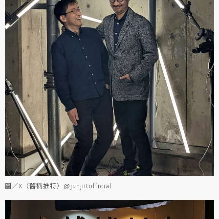
圖／X（舊稱推特）@junjiitofficial