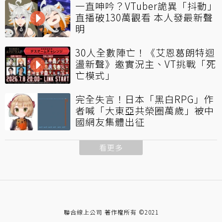
一直呻吟？VTuber詭異「抖動」
直播破130萬觀看 本人發最新聲
明
30人全數陣亡！《艾恩葛朗特迴
盪新聲》邀實況主、VT挑戰「死
亡模式」
完全失言！日本「黑白RPG」作
者喊「大東亞共榮圈萬歲」被中
國網友集體出征
看更多
聯合線上公司 著作權所有 ©2021