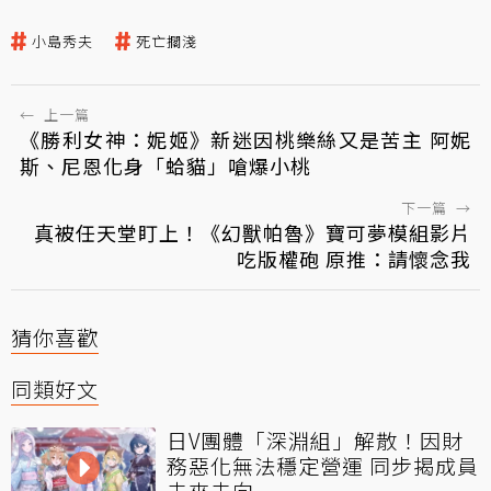
小島秀夫
死亡擱淺
←
上一篇
《勝利女神：妮姬》新迷因桃樂絲又是苦主 阿妮
斯、尼恩化身「蛤貓」嗆爆小桃
下一篇
→
真被任天堂盯上！《幻獸帕魯》寶可夢模組影片
吃版權砲 原推：請懷念我
猜你喜歡
同類好文
日V團體「深淵組」解散！因財
務惡化無法穩定營運 同步揭成員
未來去向