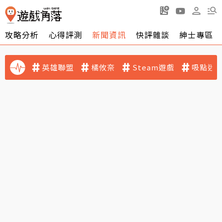
攻略分析
心得評測
新聞資訊
快評雜談
紳士專區
英雄聯盟
橘攸奈
Steam遊戲
吸點迷