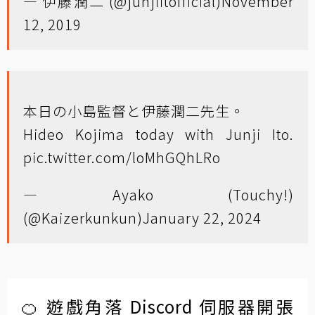
— 伊藤潤二 (@junjiitofficial)
November
12, 2019
本日の小島監督と伊藤潤二先生。
Hideo Kojima today with Junji Ito.
pic.twitter.com/loMhGQhLRo
— Ayako (Touchy!)
(@Kaizerkunkun)
January 22, 2024
🍊 遊戲角落 Discord 伺服器開張