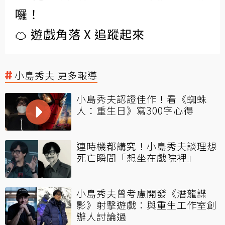
囉！
🍊 遊戲角落 X 追蹤起來
小島秀夫 更多報導
小島秀夫認證佳作！看《蜘蛛
人：重生日》寫300字心得
連時機都講究！小島秀夫談理想
死亡瞬間「想坐在戲院裡」
小島秀夫曾考慮開發《潛龍諜
影》射擊遊戲：與重生工作室創
辦人討論過