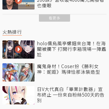
也傻眼
看更多
火熱排行
holo儒烏風亭螺鈿來台灣！在海
關被攔下 打開行李箱現場一陣尷
尬
魔鬼身材！Coser扮《勝利女
神：妮姬》瑪律恰那泳裝造型
日V大代真白「畢業計數器」宣
布終止 一份來自粉絲500天的告
別