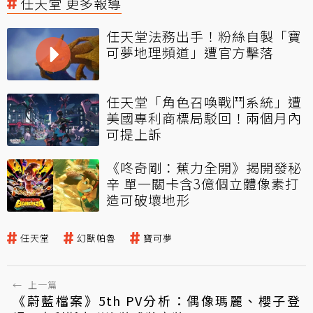
任天堂 更多報導
任天堂法務出手！粉絲自製「寶
可夢地理頻道」遭官方擊落
任天堂「角色召喚戰鬥系統」遭
美國專利商標局駁回！兩個月內
可提上訴
《咚奇剛：蕉力全開》揭開發秘
辛 單一關卡含3億個立體像素打
造可破壞地形
任天堂
幻獸帕魯
寶可夢
←
上一篇
《蔚藍檔案》5th PV分析：偶像瑪麗、櫻子登