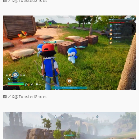
圖／X@ToastedShoes
圖／X@ToastedShoes