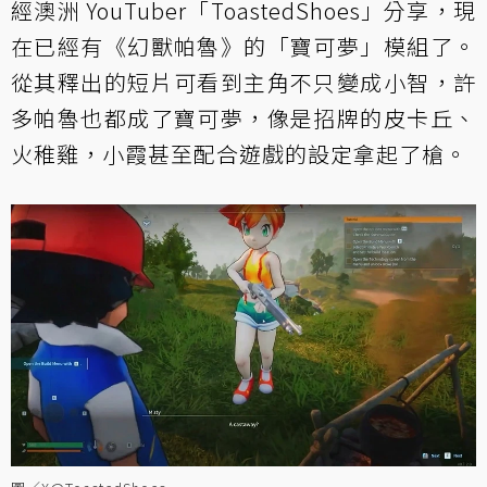
經澳洲 YouTuber「ToastedShoes」分享，現
在已經有《幻獸帕魯》的「寶可夢」模組了。
從其釋出的短片可看到主角不只變成小智，許
多帕魯也都成了寶可夢，像是招牌的皮卡丘、
火稚雞，小霞甚至配合遊戲的設定拿起了槍。