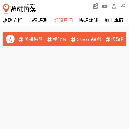
攻略分析
心得評測
新聞資訊
快評雜談
紳士專區
英雄聯盟
橘攸奈
Steam遊戲
吸點迷