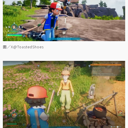
圖／X@ToastedShoes