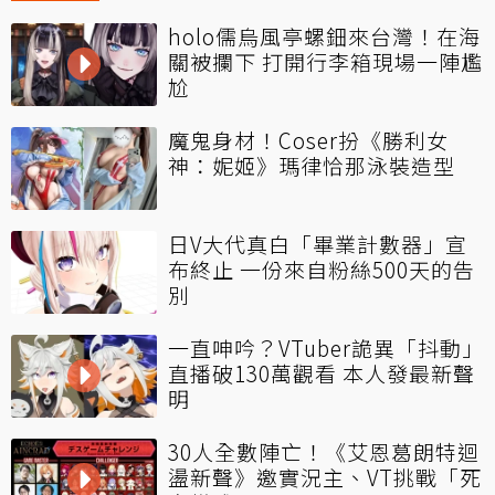
holo儒烏風亭螺鈿來台灣！在海
關被攔下 打開行李箱現場一陣尷
尬
魔鬼身材！Coser扮《勝利女
神：妮姬》瑪律恰那泳裝造型
日V大代真白「畢業計數器」宣
布終止 一份來自粉絲500天的告
別
一直呻吟？VTuber詭異「抖動」
直播破130萬觀看 本人發最新聲
明
30人全數陣亡！《艾恩葛朗特迴
盪新聲》邀實況主、VT挑戰「死