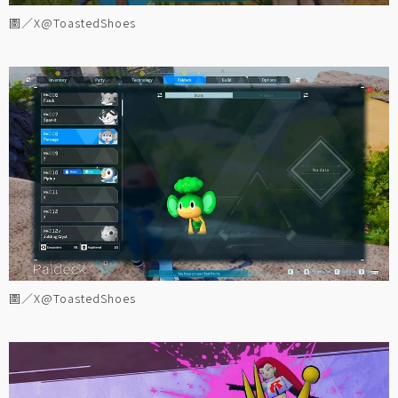
圖／X@ToastedShoes
圖／X@ToastedShoes