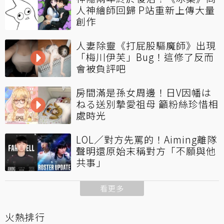
人神繪師回歸 P站重新上傳大量
創作
人妻除靈《打屁股驅魔師》出現
「梅川伊芙」Bug！這修了反而
會被負評吧
房間滿是孫女周邊！日V因幡は
ねる送別摯愛祖母 籲粉絲珍惜相
處時光
LOL／對方先罵的！Aiming離隊
聲明還原始末稱對方「不願與他
共事」
看更多
火熱排行