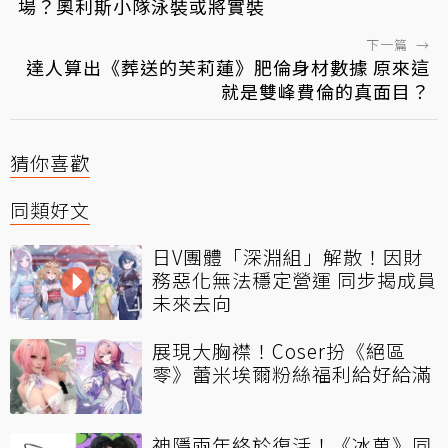
場？奧利斯小隊泳裝或將實裝
下一篇
→
達人算出《葬送的芙莉蓮》肥倫身材數據 原來這
就是雙峰費倫的真面目？
猜你喜歡
同類好文
日V團體「深淵組」解散！因財
務惡化無法穩定營運 同步揭成員
未來去向
展現大胸襟！Coser扮《絕區
零》蕾米埃爾粉絲福利給好給滿
神隱兩年終於復活！《冰菓》同