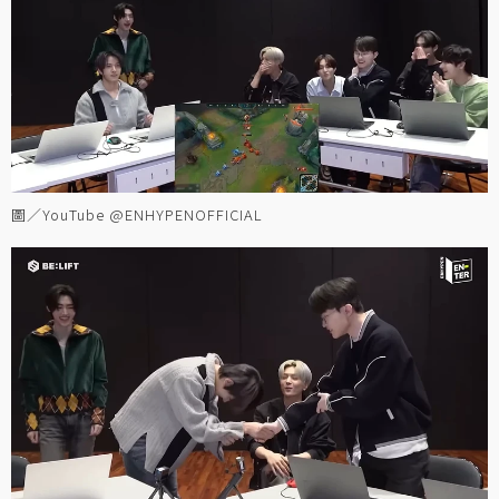
圖／YouTube @ENHYPENOFFICIAL