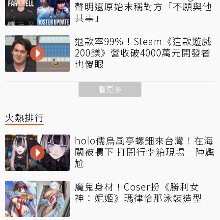
聲明還原始末稱對方「不願與他
共事」
退款率99%！Steam《這款遊戲
200鎂》營收破4000萬元開發者
也傻眼
看更多
火熱排行
holo儒烏風亭螺鈿來台灣！在海
關被攔下 打開行李箱現場一陣尷
尬
魔鬼身材！Coser扮《勝利女
神：妮姬》瑪律恰那泳裝造型