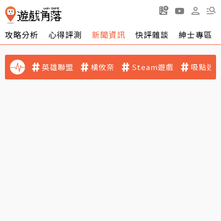
攻略分析
心得評測
新聞資訊
快評雜談
紳士專區
英雄聯盟
橘攸奈
Steam遊戲
吸點迷