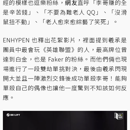
經的模樣也逗樂粉絲，
網友
直呼「李哥賺的全
是辛苦錢」、「不要為難老人 QQ」、「沒滑
鼠扭不動」、「老人愈來愈綜藝了笑死」。
ENHYPEN 也釋出花絮影片，裡面提到羲承是
團員中最會玩《英雄聯盟》的人，最高牌位曾
達到白金，也是 Faker 的粉絲。而他們倆也現
場進行了一段雙劫單挑對決，最後由羲承閃現
開大並且一陣激烈交鋒後成功單殺李哥！能夠
單殺自己的偶像也讓他一度驚到不知該如何反
應。