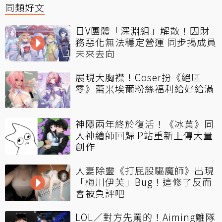
同類好文
日V團體「深淵組」解散！因財
務惡化無法穩定營運 同步揭成員
未來去向
展現大胸襟！Coser扮《絕區
零》蕾米埃爾粉絲福利給好給滿
神隱兩年終於復活！《冰菓》同
人神繪師回歸 P站重新上傳大量
創作
人妻除靈《打屁股驅魔師》出現
「梅川伊芙」Bug！這修了反而
會被負評吧
LOL／對方先罵的！Aiming離隊