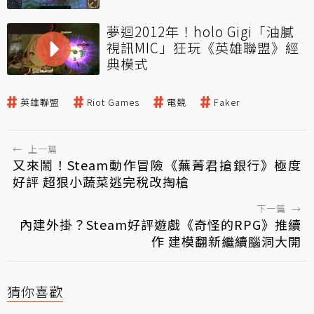
夢迴2012年！holo Gigi「油膩
視訊MIC」狂玩《英雄聯盟》經
典模式
英雄聯盟
Riot Games
電競
Faker
←
上一篇
又來鬧！Steam動作冒險《蕪菁君搶銀行》極度
好評 超狠小蔬菜逃完稅改掏槍
下一篇
→
內建外掛？Steam好評遊戲《奇怪的RPG》推續
作 建模翻新繼續腦洞大開
猜你喜歡