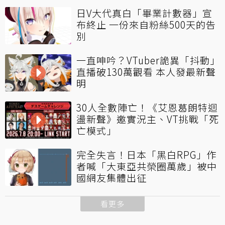
日V大代真白「畢業計數器」宣
布終止 一份來自粉絲500天的告
別
一直呻吟？VTuber詭異「抖動」
直播破130萬觀看 本人發最新聲
明
30人全數陣亡！《艾恩葛朗特迴
盪新聲》邀實況主、VT挑戰「死
亡模式」
完全失言！日本「黑白RPG」作
者喊「大東亞共榮圈萬歲」被中
國網友集體出征
看更多