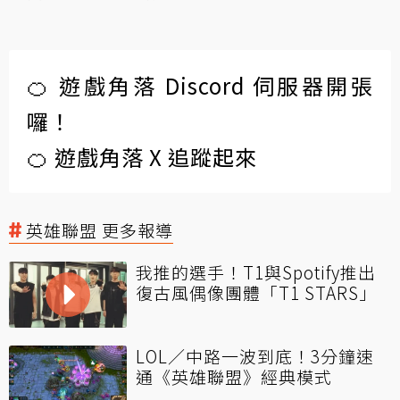
🍊 遊戲角落 Discord 伺服器開張
囉！
🍊 遊戲角落 X 追蹤起來
英雄聯盟 更多報導
我推的選手！T1與Spotify推出
復古風偶像團體「T1 STARS」
LOL／中路一波到底！3分鐘速
通《英雄聯盟》經典模式