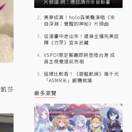
片掀議 網：應該請你來做動畫
美夢成真！holo森美聲演唱《來
自深淵：覺醒的神秘》片頭曲
從漫畫中走出來！健身主播完美詮
釋《刃牙》宮本武藏
VSPO!限定餐廳即將登陸台港 成
員主視覺提前亮相
這樣比較香！《碧藍航線》推千元
「ASMR米」飯糰掀議
的凱莎
最多瀏覽