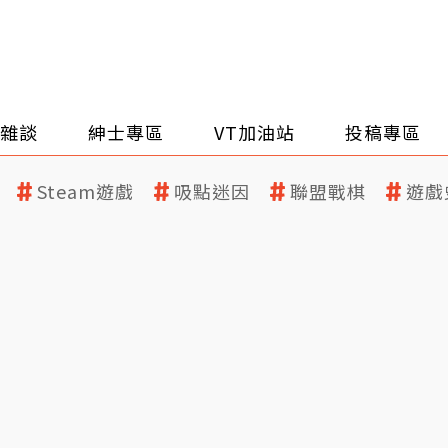
雜談
紳士專區
VT加油站
投稿專區
Steam遊戲
吸點迷因
聯盟戰棋
遊戲