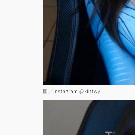
圖／Instagram @kiittwy