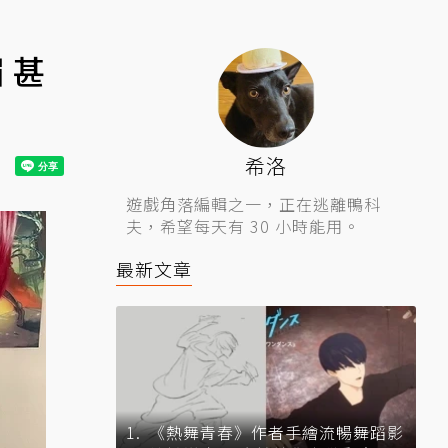
 甚
希洛
遊戲角落編輯之一，正在逃離鴨科
夫，希望每天有 30 小時能用。
最新文章
《熱舞青春》作者手繪流暢舞蹈影