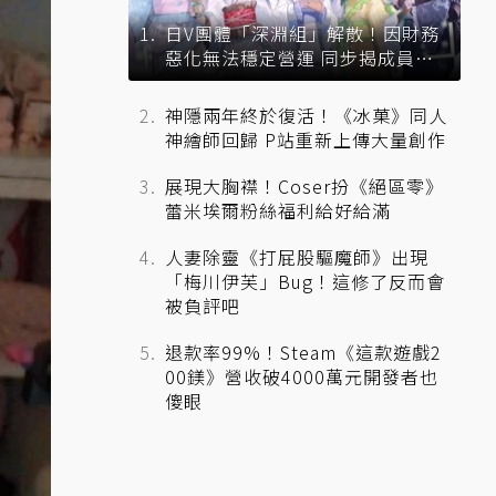
日V團體「深淵組」解散！因財務
惡化無法穩定營運 同步揭成員未
來去向
神隱兩年終於復活！《冰菓》同人
神繪師回歸 P站重新上傳大量創作
展現大胸襟！Coser扮《絕區零》
蕾米埃爾粉絲福利給好給滿
人妻除靈《打屁股驅魔師》出現
「梅川伊芙」Bug！這修了反而會
被負評吧
退款率99%！Steam《這款遊戲2
00鎂》營收破4000萬元開發者也
傻眼