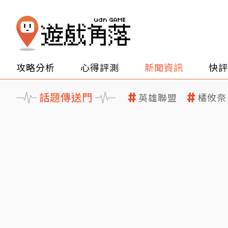
攻略分析
心得評測
新聞資訊
快評
話題傳送門
英雄聯盟
橘攸奈