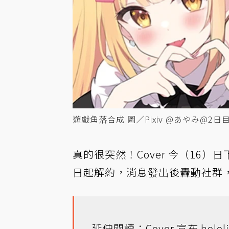
遊戲角落合成 圖／Pixiv @あやみ@2日目
真的很突然！Cover 今（16）
日起解約，消息發出後轟動社群
延伸閱讀：Cover 宣布 hol