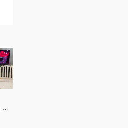
著
融化社