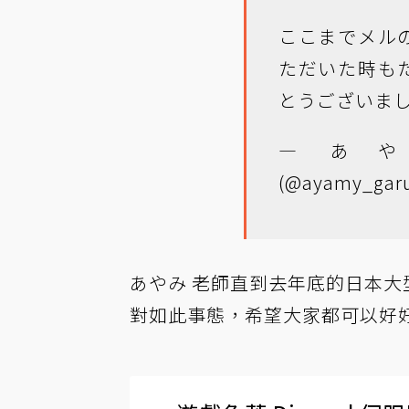
ここまでメル
ただいた時も
とうございまし
— あや
(@ayamy_garu
あやみ 老師直到去年底的日本大型
對如此事態，希望大家都可以好