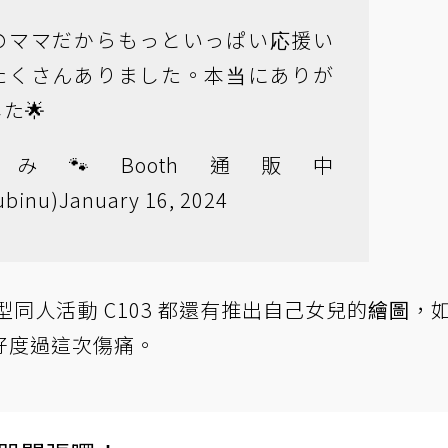
のママだからもっといっぱい応援い
たくさんありました。本当にありが
た🌟
み🐾Booth通販中
binu)
January 16, 2024
同人活動 C103 都還有推出自己女兒的
繪圖
，
好度過這次傷痛。