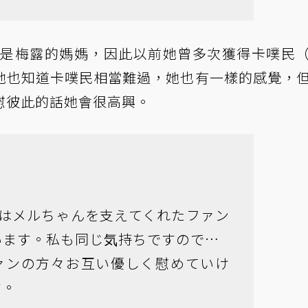
她是梅露的媽媽，因此以前她曾多次獲得卡噗民
她也知道卡噗民相當難過，她也有一樣的感覺，
慰彼此的話她會很高興。
のはメルちゃんを支えてくれたファン
います。私も同じ気持ちですので…
ァンの方々お互い優しく慰めていけ
す。