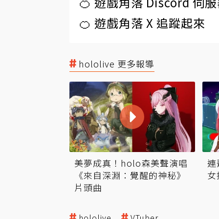
🍊 遊戲角落 Discord 
🍊 遊戲角落 X 追蹤起來
hololive 更多報導
美夢成真！holo森美聲演唱
連
《來自深淵：覺醒的神秘》
女
片頭曲
hololive
VTuber