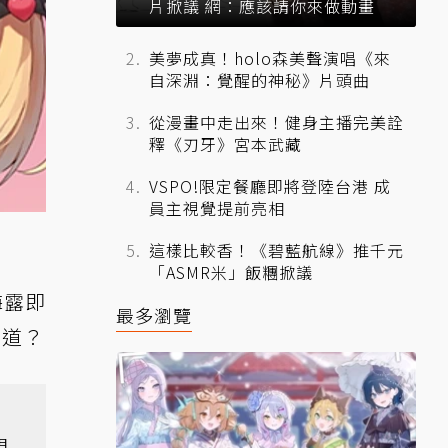
片掀議 網：應該請你來做動畫
美夢成真！holo森美聲演唱《來
自深淵：覺醒的神秘》片頭曲
從漫畫中走出來！健身主播完美詮
釋《刃牙》宮本武藏
VSPO!限定餐廳即將登陸台港 成
員主視覺提前亮相
這樣比較香！《碧藍航線》推千元
「ASMR米」飯糰掀議
梅露即
最多瀏覽
知道？
閉