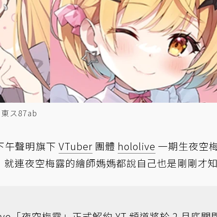
東ス87ab
日下午聲明旗下
VTuber
團體
hololive
一期生夜空
，就連夜空梅露的繪師媽媽都說自己也是剛剛才
olive「夜空梅露」正式解約 YT 頻道將於 2 月底關