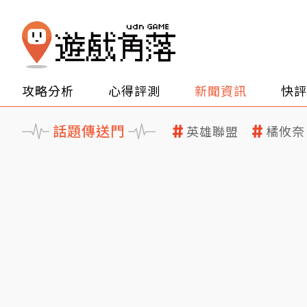
攻略分析
心得評測
新聞資訊
快評
話題傳送門
英雄聯盟
橘攸奈