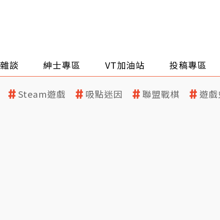
雜談
紳士專區
VT加油站
投稿專區
Steam遊戲
吸點迷因
聯盟戰棋
遊戲