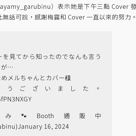
my_garubinu）表示她是下午三點 Cover 
話可說，感謝梅露和 Cover 一直以來的努力
ーを見てから知ったのでなんも言う
すが…
ためメルちゃんとカバー様
とうございました。
uGfPN3NXGY
み🐾Booth通販中
binu)
January 16, 2024