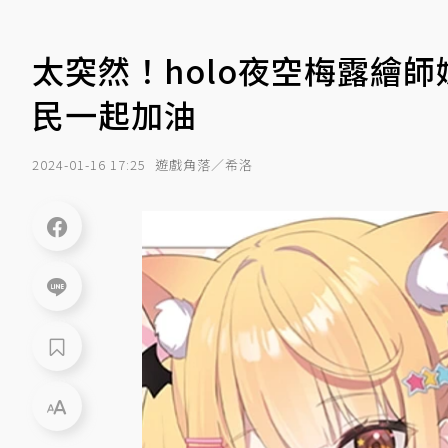
太突然！holo夜空梅露繪
民一起加油
2024-01-16 17:25
遊戲角落／希洛