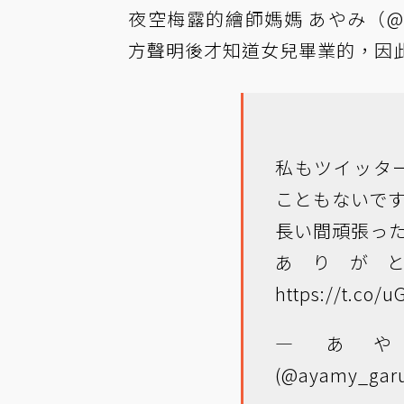
夜空梅露的繪師媽媽 あやみ（@aya
方聲明後才知道女兒畢業的，因此無
私もツイッタ
こともないで
長い間頑張っ
ありが
https://t.co/
— あや
(@ayamy_garu