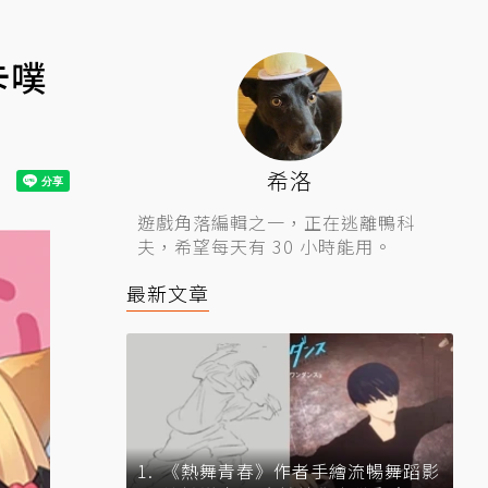
卡噗
希洛
遊戲角落編輯之一，正在逃離鴨科
夫，希望每天有 30 小時能用。
最新文章
《熱舞青春》作者手繪流暢舞蹈影