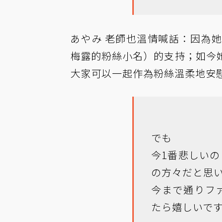
あやみ 老師也溫情喊話：因為
梅露的粉絲小名）的支持；如今
大家可以一起作為粉絲溫柔地安
でも
今1番悲しい
の方々だと思
今まで通りフ
たら嬉しいで