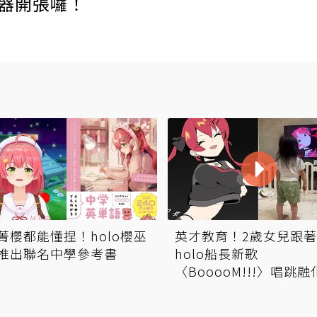
伺服器開張囉！
菁櫻都能懂捏！holo櫻巫
英才教育！2歲女兒跟
推出聯名中學參考書
holo船長新歌
〈BooooM!!!〉唱跳
群