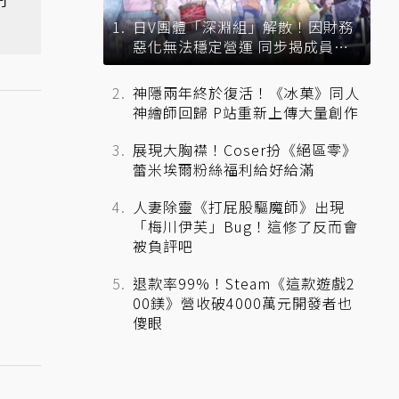
日V團體「深淵組」解散！因財務
惡化無法穩定營運 同步揭成員未
來去向
神隱兩年終於復活！《冰菓》同人
神繪師回歸 P站重新上傳大量創作
展現大胸襟！Coser扮《絕區零》
蕾米埃爾粉絲福利給好給滿
人妻除靈《打屁股驅魔師》出現
「梅川伊芙」Bug！這修了反而會
被負評吧
退款率99%！Steam《這款遊戲2
00鎂》營收破4000萬元開發者也
傻眼