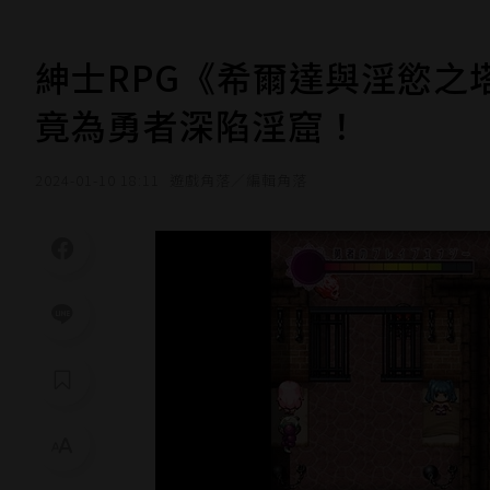
紳士RPG《希爾達與淫慾之塔
竟為勇者深陷淫窟！
2024-01-10 18:11
遊戲角落／編輯角落