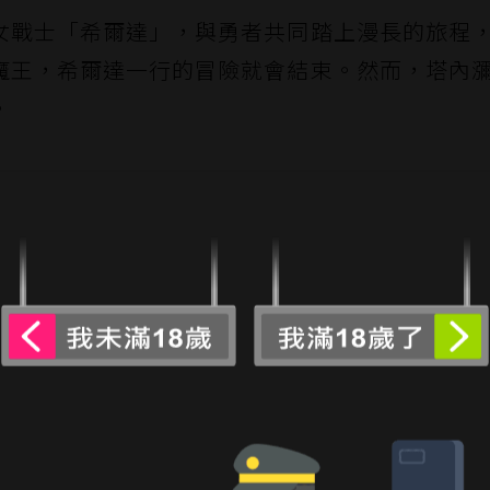
女戰士「希爾達」，與勇者共同踏上漫長的旅程
魔王，希爾達一行的冒險就會結束。然而，塔內
。