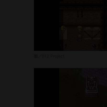
圖／072 Project