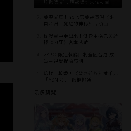
片掀議 網：應該請你來做動畫
美夢成真！holo森美聲演唱《來
自深淵：覺醒的神秘》片頭曲
從漫畫中走出來！健身主播完美詮
釋《刃牙》宮本武藏
VSPO!限定餐廳即將登陸台港 成
員主視覺提前亮相
這樣比較香！《碧藍航線》推千元
「ASMR米」飯糰掀議
最多瀏覽