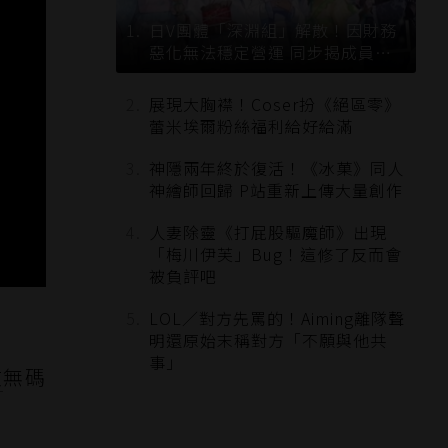
日V團體「深淵組」解散！因財務
惡化無法穩定營運 同步揭成員未
來去向
展現大胸襟！Coser扮《絕區零》
蕾米埃爾粉絲福利給好給滿
神隱兩年終於復活！《冰菓》同人
神繪師回歸 P站重新上傳大量創作
人妻除靈《打屁股驅魔師》出現
「梅川伊芙」Bug！這修了反而會
被負評吧
LOL／對方先罵的！Aiming離隊聲
明還原始末稱對方「不願與他共
事」
文
無碼