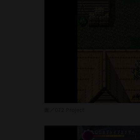
圖／072 Project