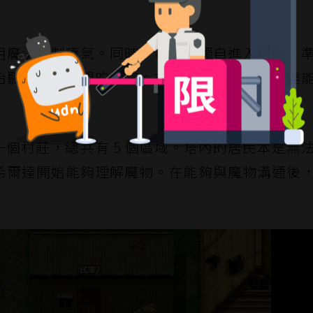
用魔法抑制瘴氣。同時，希爾達獨自進入塔內，
始聽得懂魔物間的語言。在這種情況下，希爾達
個村莊，總共有 5 個區域。塔內的居民本是無
希爾達開始能夠理解魔物。在能夠與魔物溝通後