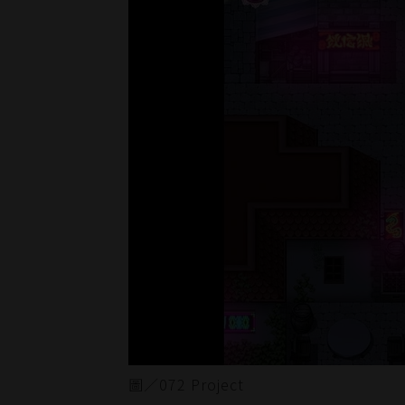
圖／072 Project