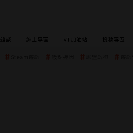
雜談
紳士專區
VT加油站
投稿專區
Steam遊戲
吸點迷因
聯盟戰棋
遊戲