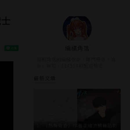
戰士
編橘角落
遊戲角落的編橘攸奈，專門吸收「油
系」新知，114514初配信預定
最新文章
《熱舞青春》作者手繪流暢舞蹈影