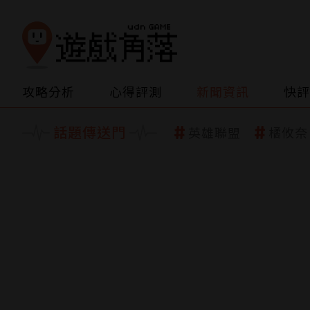
攻略分析
心得評測
新聞資訊
快評
話題傳送門
英雄聯盟
橘攸奈