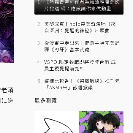
《熱舞青春》作者手繪流暢舞蹈影
片掀議 網：應該請你來做動畫
美夢成真！holo森美聲演唱《來
自深淵：覺醒的神秘》片頭曲
從漫畫中走出來！健身主播完美詮
釋《刃牙》宮本武藏
VSPO!限定餐廳即將登陸台港 成
員主視覺提前亮相
這樣比較香！《碧藍航線》推千元
「ASMR米」飯糰掀議
店老頭
間に送
最多瀏覽