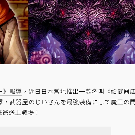
ー》報導
，近日日本當地推出一款名叫《給武器
譯，武器屋のじいさんを最強装備にして魔王の
爺爺送上戰場！