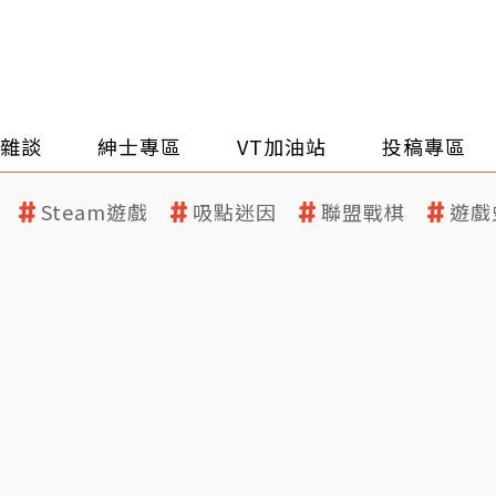
雜談
紳士專區
VT加油站
投稿專區
Steam遊戲
吸點迷因
聯盟戰棋
遊戲