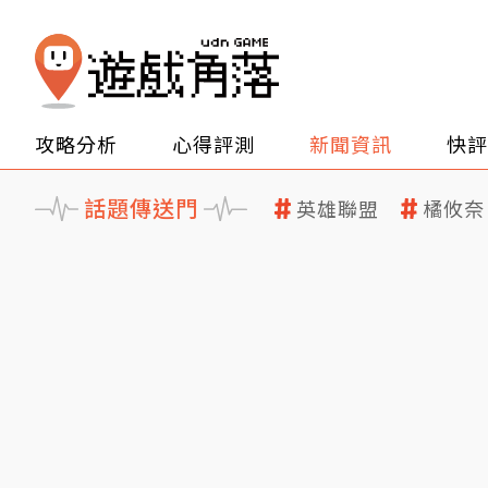
攻略分析
心得評測
新聞資訊
快評
話題傳送門
英雄聯盟
橘攸奈