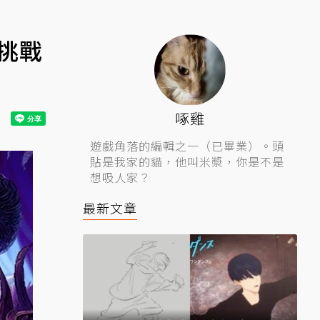
挑戰
啄雞
遊戲角落的編輯之一（已畢業）。頭
貼是我家的貓，他叫米漿，你是不是
想吸人家？
最新文章