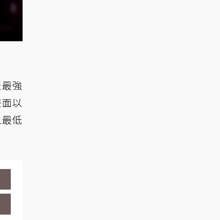
表最強
畫面以
以最低