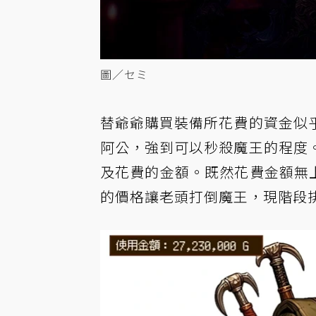
圖／セミ
替爺爺購買裝備所花費的資金似
阿公，強到可以秒殺魔王的程度
及花費的金額。既然花費金額無上
的價格讓老頭打倒魔王，現階段排行