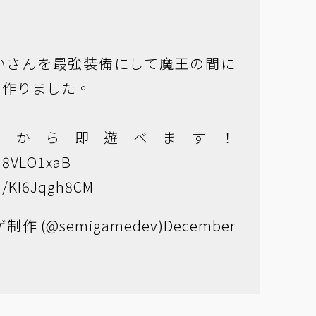
いさんを最強装備にして魔王の間に
を作りました。
らから即遊べます！
EH8VLO1xaB
om/KI6Jqgh8CM
作 (@semigamedev)
December