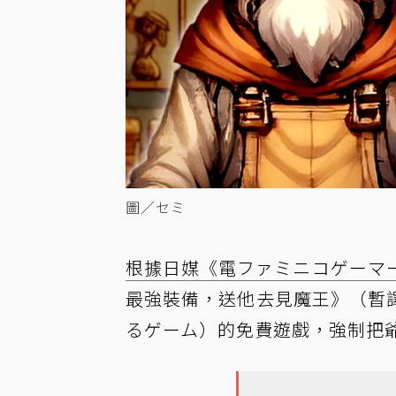
圖／セミ
根據日媒《電ファミニコゲーマ
最強裝備，送他去見魔王》（暫
るゲーム）的免費遊戲，強制把