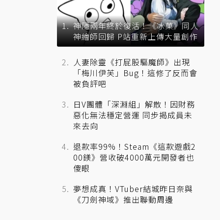
神隱兩年終於復活！《冰菓》同人
神繪師回歸 P站重新上傳大量創作
人妻除靈《打屁股驅魔師》出現
「梅川伊芙」Bug！這修了反而會
被負評吧
日V團體「深淵組」解散！因財務
惡化無法穩定營運 同步揭成員未
來去向
退款率99%！Steam《這款遊戲2
00鎂》營收破4000萬元開發者也
傻眼
夢想成真！VTuber結城昨日奈與
《刀劍神域》推出聯動周邊