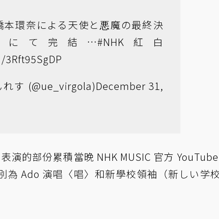
橋本環奈による天使と悪魔の最終決
れにて完結…
#NHK紅白
om/3Rft95SgDP
 (@ue_virgola)
December 31,
表演的部份累積當晚 NHK MUSIC 官方 YouTube
為 Ado 演唱〈唱〉和新學校領袖（新しい学