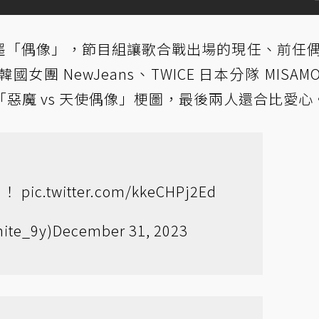
墨「偶像」，節目組讓歌合戰出場的現任、前任
團 NewJeans、TWICE 日本分隊 MISAM
「惡魔 vs 天使偶像」梗圖，最後兩人還合比愛心
う！
pic.twitter.com/kkeCHPj2Ed
te_9y)
December 31, 2023