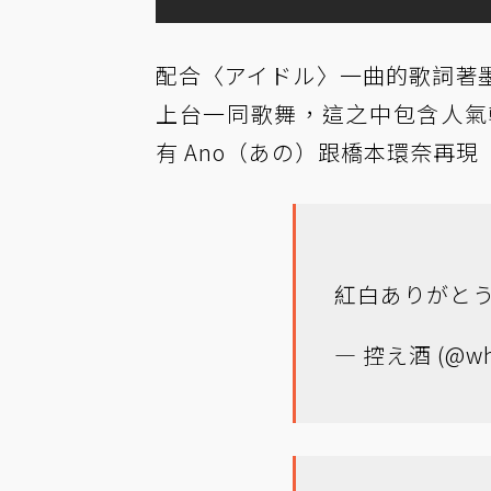
配合〈アイドル〉一曲的歌詞著
上台一同歌舞，這之中包含人氣韓國女
有 Ano（あの）跟橋本環奈再現
紅白ありがと
— 控え酒 (@whi