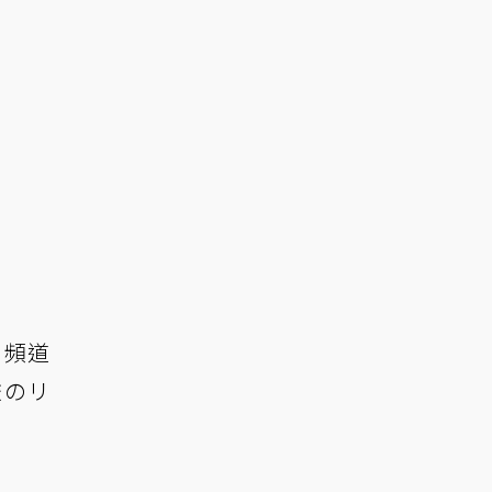
 頻道
校のリ