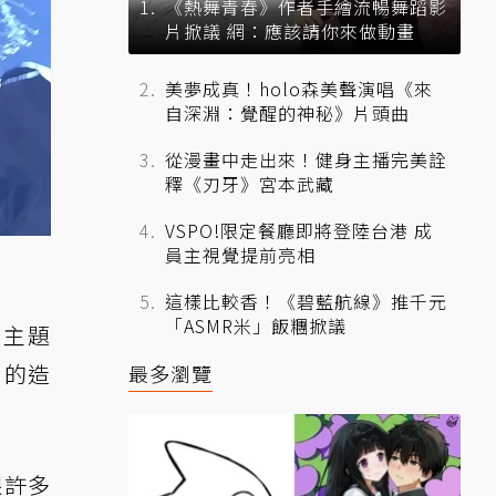
《熱舞青春》作者手繪流暢舞蹈影
片掀議 網：應該請你來做動畫
美夢成真！holo森美聲演唱《來
自深淵：覺醒的神秘》片頭曲
從漫畫中走出來！健身主播完美詮
釋《刃牙》宮本武藏
VSPO!限定餐廳即將登陸台港 成
員主視覺提前亮相
這樣比較香！《碧藍航線》推千元
「ASMR米」飯糰掀議
》主題
 的造
最多瀏覽
跟許多