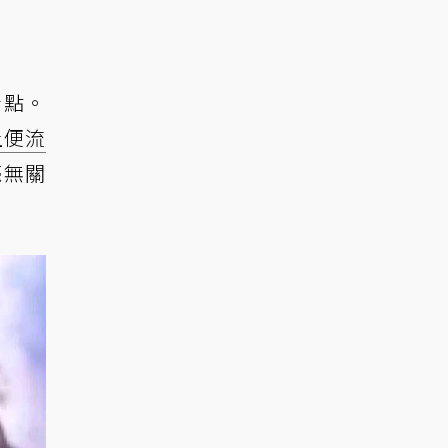
看點。
上便流
毫無關