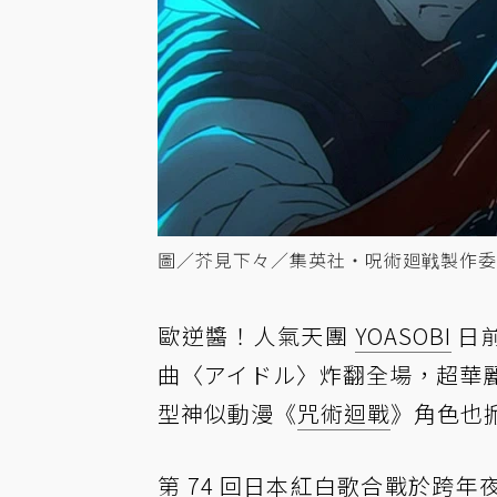
圖／芥見下々／集英社・呪術廻戦製作委
歐逆醬！人氣天團
YOASOBI
日前
曲〈アイドル〉炸翻全場，超華麗排
型神似動漫《
咒術迴戰
》角色也
第 74 回日本紅白歌合戰於跨年夜 