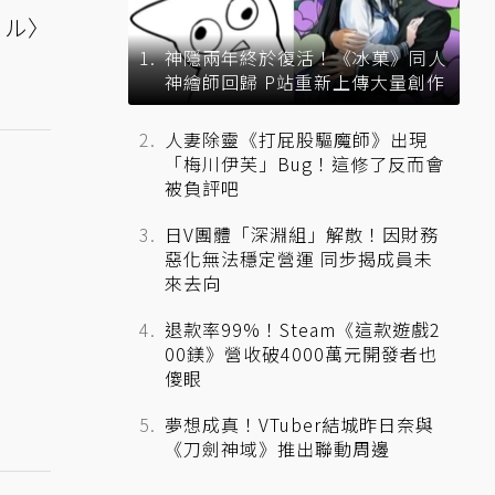
ドル〉
神隱兩年終於復活！《冰菓》同人
神繪師回歸 P站重新上傳大量創作
人妻除靈《打屁股驅魔師》出現
「梅川伊芙」Bug！這修了反而會
被負評吧
日V團體「深淵組」解散！因財務
惡化無法穩定營運 同步揭成員未
來去向
退款率99%！Steam《這款遊戲2
00鎂》營收破4000萬元開發者也
傻眼
夢想成真！VTuber結城昨日奈與
《刀劍神域》推出聯動周邊