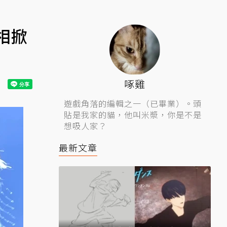
相掀
啄雞
遊戲角落的編輯之一（已畢業）。頭
貼是我家的貓，他叫米漿，你是不是
想吸人家？
最新文章