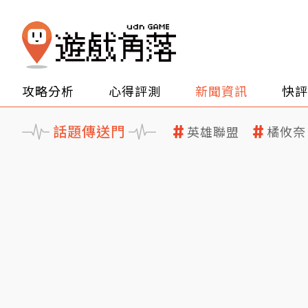
攻略分析
心得評測
新聞資訊
快評
話題傳送門
英雄聯盟
橘攸奈