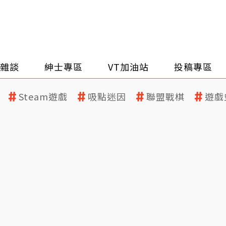
雜談
紳士專區
VT加油站
投稿專區
Steam遊戲
吸點迷因
聯盟戰棋
遊戲