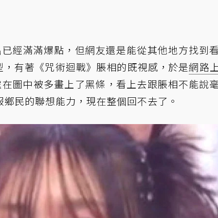
的演出已經滿滿爆點，但網友還是能從其他地方找到
的髮型，有著《咒術迴戰》脹相的既視感，於是
網路
鼻梁處在圖中被多畫上了黑條，看上去跟脹相不能說
服鄉民的聯想能力，現在整個回不去了。