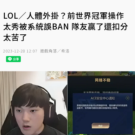
LOL／人體外掛？前世界冠軍操作
太秀被系統誤BAN 隊友贏了還扣分
太苦了
2023-12-28 12:07
遊戲角落／希洛