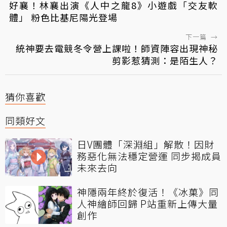
好襄！林襄出演《人中之龍8》小遊戲「交友軟
體」 粉色比基尼陽光登場
下一篇
→
統神要去電競冬令營上課啦！師資陣容出現神秘
剪影惹猜測：是陌生人？
猜你喜歡
同類好文
日V團體「深淵組」解散！因財
務惡化無法穩定營運 同步揭成員
未來去向
神隱兩年終於復活！《冰菓》同
人神繪師回歸 P站重新上傳大量
創作