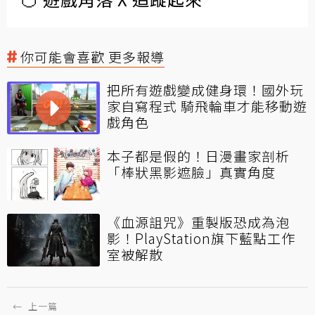
你可能會喜歡 更多報導
把所有遊戲變成健身環！國外玩
家自寫程式 騎飛輪車才能移動遊
戲角色
本子都是假的！日漫畫家剖析
「棒狀黑影遮臉」真實角度
《血源詛咒》重製版恐成為泡
影！PlayStation旗下藍點工作
室被解散
←
上一篇