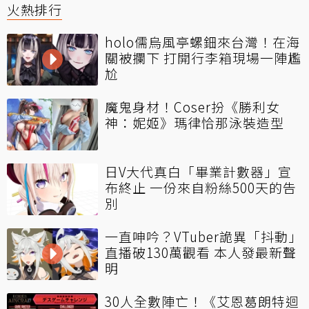
火熱排行
holo儒烏風亭螺鈿來台灣！在海
關被攔下 打開行李箱現場一陣尷
尬
魔鬼身材！Coser扮《勝利女
神：妮姬》瑪律恰那泳裝造型
日V大代真白「畢業計數器」宣
布終止 一份來自粉絲500天的告
別
一直呻吟？VTuber詭異「抖動」
直播破130萬觀看 本人發最新聲
明
30人全數陣亡！《艾恩葛朗特迴