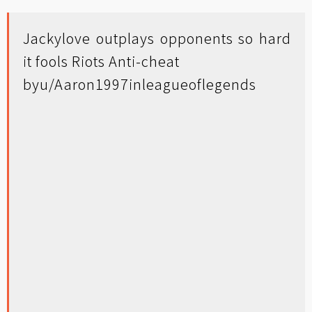
Jackylove outplays opponents so hard
it fools Riots Anti-cheat
by
u/Aaron1997
in
leagueoflegends