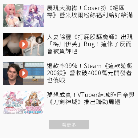
展現大胸襟！Coser扮《絕區
零》蕾米埃爾粉絲福利給好給滿
人妻除靈《打屁股驅魔師》出現
「梅川伊芙」Bug！這修了反而
會被負評吧
退款率99%！Steam《這款遊戲
200鎂》營收破4000萬元開發者
也傻眼
夢想成真！VTuber結城昨日奈與
《刀劍神域》推出聯動周邊
看更多