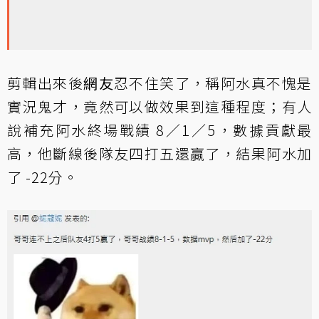
剪輯出來後
網友
忍不住笑了，稱阿水真不愧是
實況鬼才，竟然可以做效果到這種程度；有人
說補充阿水終場戰績 8／1／5，數據貢獻最
高，他斷線後隊友四打五還贏了，結果阿水加
了 -22分。