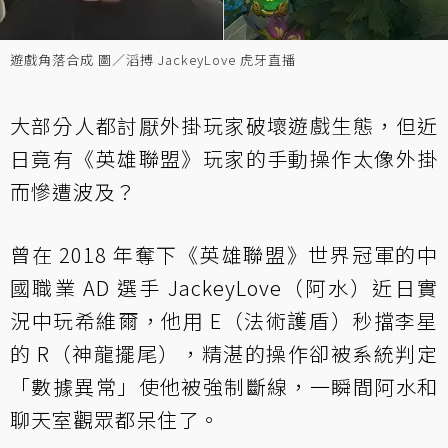
遊戲角落合成 圖／滔搏 JackeyLove 虎牙直播
大部分人都討厭外掛玩家破壞遊戲生態，但近
日竟有《英雄聯盟》玩家的手動操作太像外掛
而慘遭波及？
曾在 2018 年奪下《英雄聯盟》世界冠軍的中
國職業 AD 選手 JackeyLove（阿水）近日實
況中玩希維爾，他用 E（法術護盾）秒擋李星
的 R（神龍擺尾），精湛的操作卻被系統判定
「數據異常」使他被強制斷線，一瞬間阿水和
聊天室觀眾都呆住了。