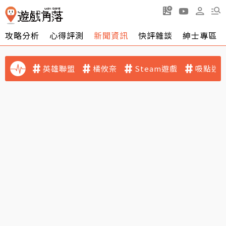
攻略分析
心得評測
新聞資訊
快評雜談
紳士專區
英雄聯盟
橘攸奈
Steam遊戲
吸點迷