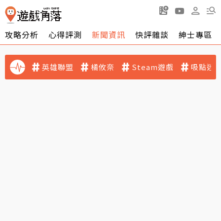
攻略分析
心得評測
新聞資訊
快評雜談
紳士專區
英雄聯盟
橘攸奈
Steam遊戲
吸點迷