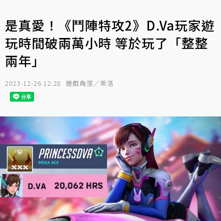
是真愛！《鬥陣特攻2》D.Va玩家遊
玩時間破兩萬小時 等於玩了「整整
兩年」
2023-12-26 12:28
遊戲角落／希洛