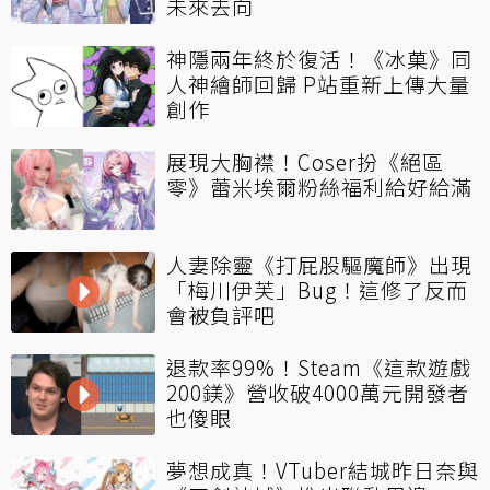
未來去向
神隱兩年終於復活！《冰菓》同
人神繪師回歸 P站重新上傳大量
創作
展現大胸襟！Coser扮《絕區
零》蕾米埃爾粉絲福利給好給滿
人妻除靈《打屁股驅魔師》出現
「梅川伊芙」Bug！這修了反而
會被負評吧
退款率99%！Steam《這款遊戲
200鎂》營收破4000萬元開發者
也傻眼
夢想成真！VTuber結城昨日奈與