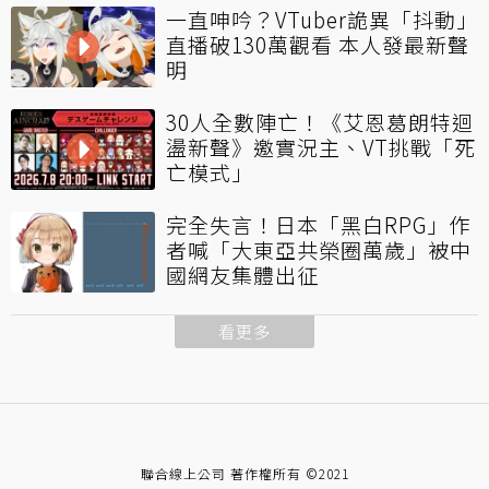
一直呻吟？VTuber詭異「抖動」
直播破130萬觀看 本人發最新聲
明
30人全數陣亡！《艾恩葛朗特迴
盪新聲》邀實況主、VT挑戰「死
亡模式」
完全失言！日本「黑白RPG」作
者喊「大東亞共榮圈萬歲」被中
國網友集體出征
看更多
聯合線上公司 著作權所有 ©2021