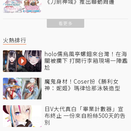
《刀劍神域》推出聯動周邊
看更多
火熱排行
holo儒烏風亭螺鈿來台灣！在海
關被攔下 打開行李箱現場一陣尷
尬
魔鬼身材！Coser扮《勝利女
神：妮姬》瑪律恰那泳裝造型
日V大代真白「畢業計數器」宣
布終止 一份來自粉絲500天的告
別