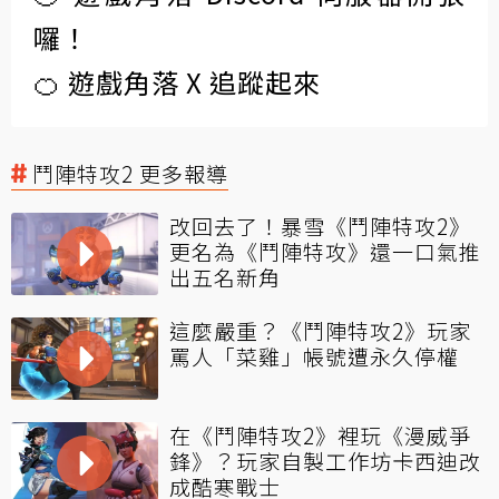
囉！
🍊 遊戲角落 X 追蹤起來
鬥陣特攻2 更多報導
改回去了！暴雪《鬥陣特攻2》
更名為《鬥陣特攻》還一口氣推
出五名新角
這麼嚴重？《鬥陣特攻2》玩家
罵人「菜雞」帳號遭永久停權
在《鬥陣特攻2》裡玩《漫威爭
鋒》？玩家自製工作坊卡西迪改
成酷寒戰士