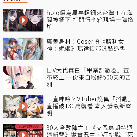
holo儒烏風亭螺鈿來台灣！在海
關被攔下 打開行李箱現場一陣尷
尬
魔鬼身材！Coser扮《勝利女
神：妮姬》瑪律恰那泳裝造型
日V大代真白「畢業計數器」宣
布終止 一份來自粉絲500天的告
別
一直呻吟？VTuber詭異「抖動」
直播破130萬觀看 本人發最新聲
明
30人全數陣亡！《艾恩葛朗特迴
盪新聲》邀實況主、VT挑戰「死