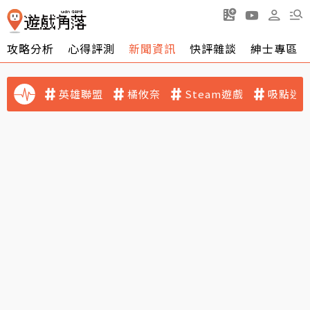
攻略分析
心得評測
新聞資訊
快評雜談
紳士專區
英雄聯盟
橘攸奈
Steam遊戲
吸點迷