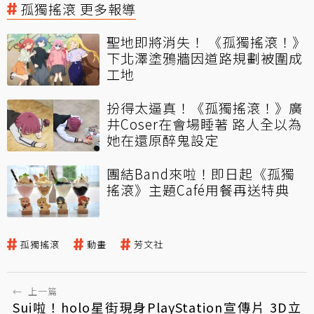
孤獨搖滾 更多報導
聖地即將消失！ 《孤獨搖滾！》
下北澤塗鴉牆因道路規劃被圍成
工地
扮得太逼真！《孤獨搖滾！》廣
井Coser在會場睡著 路人全以為
她在還原醉鬼設定
團結Band來啦！即日起《孤獨
搖滾》主題Café用餐再送特典
孤獨搖滾
動畫
芳文社
←
上一篇
Sui啦！holo星街現身PlayStation宣傳片 3D立