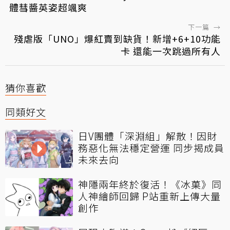
體彗醬英姿超颯爽
下一篇
→
殘虐版「UNO」爆紅賣到缺貨！新增+6+10功能
卡 還能一次跳過所有人
猜你喜歡
同類好文
日V團體「深淵組」解散！因財
務惡化無法穩定營運 同步揭成員
未來去向
神隱兩年終於復活！《冰菓》同
人神繪師回歸 P站重新上傳大量
創作