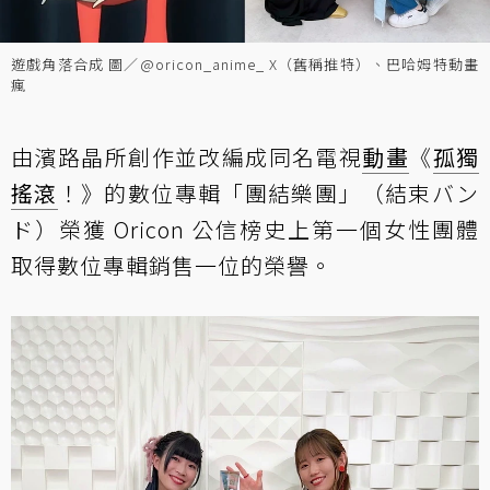
遊戲角落合成 圖／@oricon_anime_ X（舊稱推特）、巴哈姆特動畫
瘋
由濱路晶所創作並改編成同名電視
動畫
《
孤獨
搖滾
！》的數位專輯「團結樂團」（結束バン
ド）榮獲 Oricon 公信榜史上第一個女性團體
取得數位專輯銷售一位的榮譽。