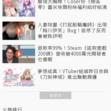
展現大胸襟！Coser扮《絕區
零》蕾米埃爾粉絲福利給好給滿
人妻除靈《打屁股驅魔師》出現
「梅川伊芙」Bug！這修了反而
會被負評吧
退款率99%！Steam《這款遊戲
200鎂》營收破4000萬元開發者
也傻眼
夢想成真！VTuber結城昨日奈與
《刀劍神域》推出聯動周邊
看更多
火熱排行