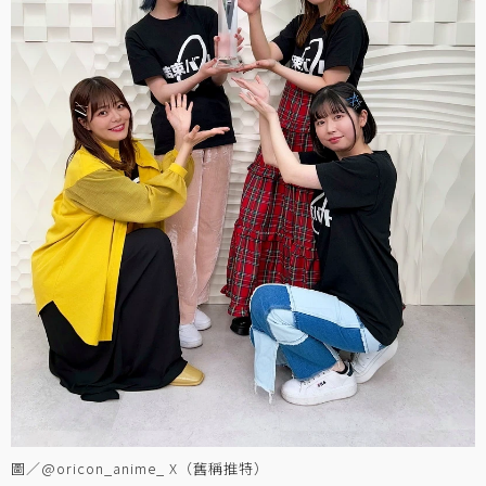
圖／@oricon_anime_ X（舊稱推特）