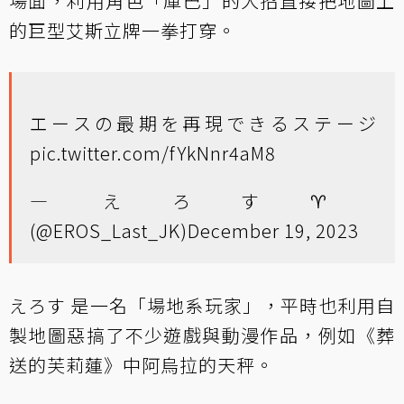
場面，利用角色「庫巴」的大招直接把地圖上
的巨型艾斯立牌一拳打穿。
エースの最期を再現できるステージ
pic.twitter.com/fYkNnr4aM8
— えろす♈️
(@EROS_Last_JK)
December 19, 2023
えろす 是一名「場地系玩家」，平時也利用自
製地圖惡搞了不少遊戲與動漫作品，例如《葬
送的芙莉蓮》中阿烏拉的天秤。