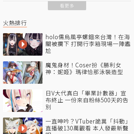
看更多
火熱排行
holo儒烏風亭螺鈿來台灣！在海
關被攔下 打開行李箱現場一陣尷
尬
魔鬼身材！Coser扮《勝利女
神：妮姬》瑪律恰那泳裝造型
日V大代真白「畢業計數器」宣
布終止 一份來自粉絲500天的告
別
一直呻吟？VTuber詭異「抖動」
直播破130萬觀看 本人發最新聲