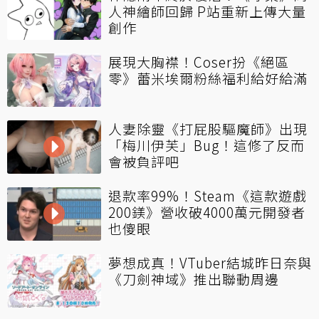
人神繪師回歸 P站重新上傳大量
創作
展現大胸襟！Coser扮《絕區
零》蕾米埃爾粉絲福利給好給滿
人妻除靈《打屁股驅魔師》出現
「梅川伊芙」Bug！這修了反而
會被負評吧
退款率99%！Steam《這款遊戲
200鎂》營收破4000萬元開發者
也傻眼
夢想成真！VTuber結城昨日奈與
《刀劍神域》推出聯動周邊