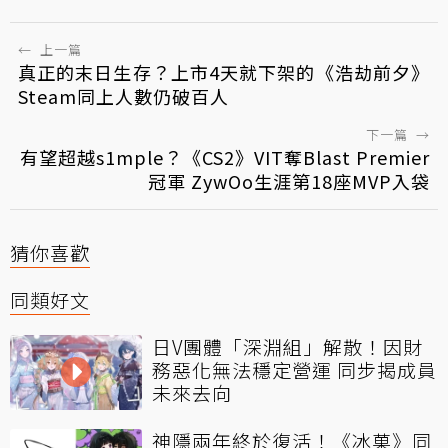
←
上一篇
真正的末日生存？上市4天就下架的《浩劫前夕》
Steam同上人數仍破百人
下一篇
→
有望超越s1mple？《CS2》VIT奪Blast Premier
冠軍 ZywOo生涯第18座MVP入袋
猜你喜歡
同類好文
日V團體「深淵組」解散！因財
務惡化無法穩定營運 同步揭成員
未來去向
神隱兩年終於復活！《冰菓》同