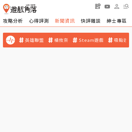
攻略分析
心得評測
新聞資訊
快評雜談
紳士專區
英雄聯盟
橘攸奈
Steam遊戲
吸點迷