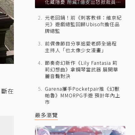
化藏隱憂 削減7億支出恐掀裁員風
暴？
元老回鍋！前《刺客教條：維京紀
元》遊戲總監回歸Ubisoft擔任品
牌總監
前偶像節目分享追愛老師全過程
主持人「也太像少女漫畫」
節奏奇幻新作《Lily Fantasia 莉
莉幻想曲》拿鋼琴當武器 展開華
麗音聲對決
Garena攜手Pocketpair推《幻獸
不斷在
帕魯》MMORPG手遊 預計年內上
市
最多瀏覽