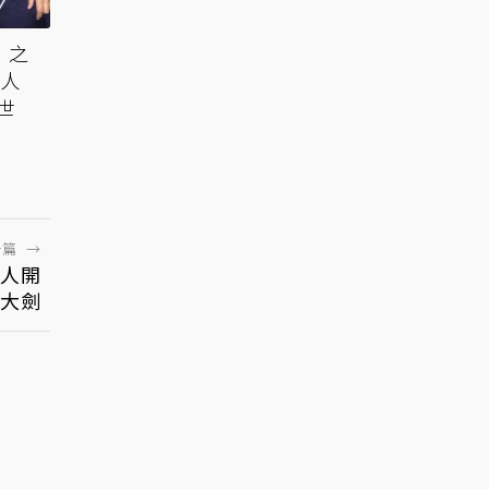
》之
責人
逝世
一篇
→
人開
月大劍