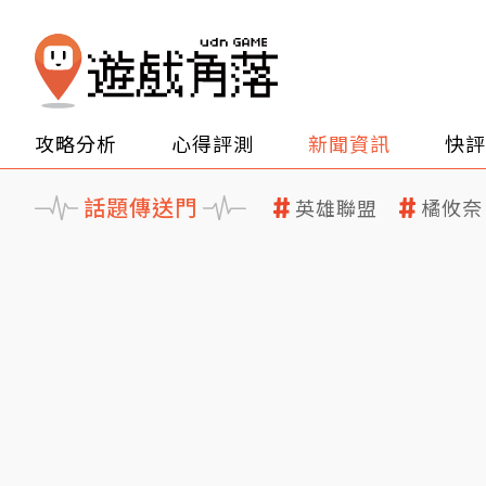
攻略分析
心得評測
新聞資訊
快評
話題傳送門
英雄聯盟
橘攸奈