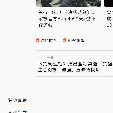
等待13年！《決勝時刻》玩
曾
家被官方Ban 4999天終於回
勝
歸遊戲
1
決勝時刻
射擊遊戲
←
上一篇
《咒術迴戰》推出全新桌遊「咒靈
注意別被「最強」五條悟祓除
猜你喜歡
同類好文