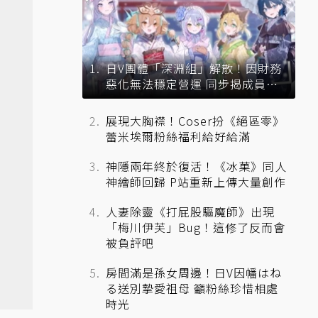
日V團體「深淵組」解散！因財務
惡化無法穩定營運 同步揭成員未
來去向
展現大胸襟！Coser扮《絕區零》
蕾米埃爾粉絲福利給好給滿
神隱兩年終於復活！《冰菓》同人
神繪師回歸 P站重新上傳大量創作
人妻除靈《打屁股驅魔師》出現
「梅川伊芙」Bug！這修了反而會
被負評吧
房間滿是孫女周邊！日V因幡はね
る送別摯愛祖母 籲粉絲珍惜相處
時光