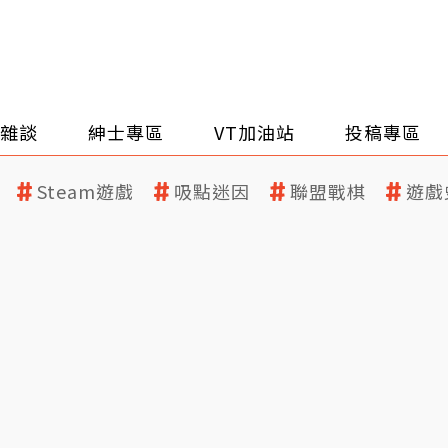
雜談
紳士專區
VT加油站
投稿專區
Steam遊戲
吸點迷因
聯盟戰棋
遊戲