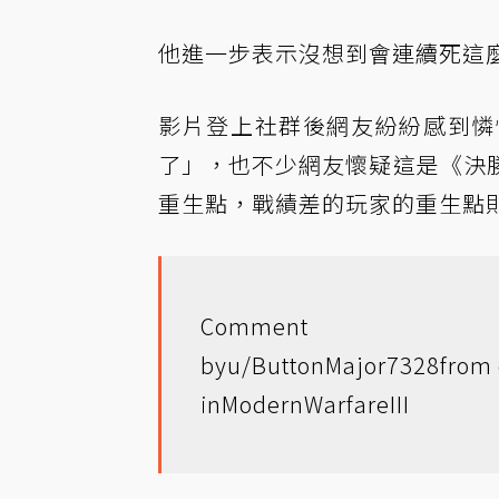
他進一步表示沒想到會連續死這
影片登上社群後網友紛紛感到憐
了」，也不少網友懷疑這是《決
重生點，戰績差的玩家的重生點
Comment
by
u/ButtonMajor7328
from 
in
ModernWarfareIII