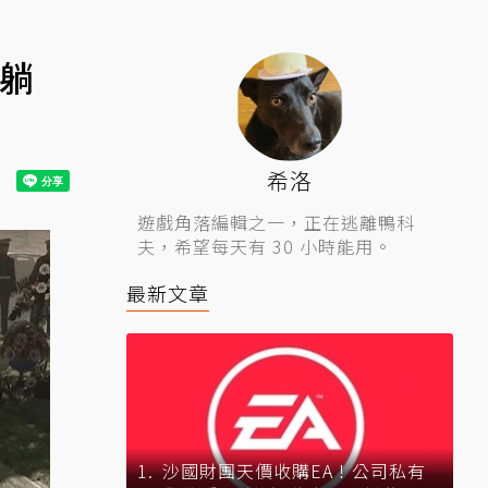
躺
希洛
遊戲角落編輯之一，正在逃離鴨科
夫，希望每天有 30 小時能用。
最新文章
沙國財團天價收購EA！公司私有