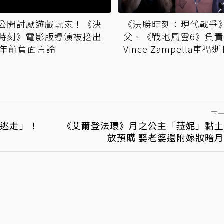
公開討厭遊戲玩家！《決
《決勝時刻：現代戰爭
時刻》電影版導演被挖出
父、《戰地風雲6》負
3年前負面言論
Vince Zampella車禍
下
逃走」！
《艾爾登法環》月之公主「菈妮」黏土
放預購 娶老婆還附嫁妝暗