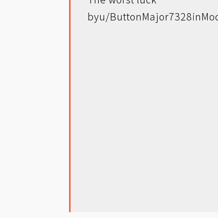
by
u/ButtonMajor7328
in
Mod