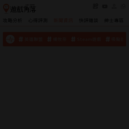
攻略分析
心得評測
新聞資訊
快評雜談
紳士專區
英雄聯盟
橘攸奈
Steam遊戲
吸點迷