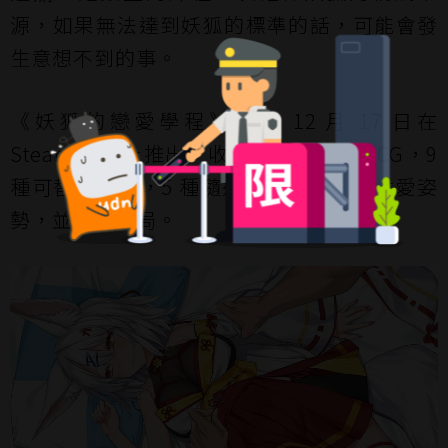
源，如果無法達到妖狐的標準的話，可能會發
生意想不到的事。
《妖狐的戀愛學程》預計 12 月 17 日在
Steam 平台上推出，收錄逾 20 張獨立 CG，9
種可替換服裝，5 種隨進度解鎖的動態性愛姿
勢，並有多結局。