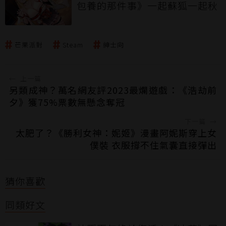
包養的那件事》一起蘇狐一起秋
芒果派對
Steam
紳士向
←
上一篇
另類成神？萬名網友評2023最爛遊戲：《浩劫前
夕》獲75%票數無懸念奪冠
下一篇
→
太肥了？《勝利女神：妮姬》漫畫阿妮斯穿上女
僕裝 衣服撐不住氣囊直接彈出
猜你喜歡
同類好文