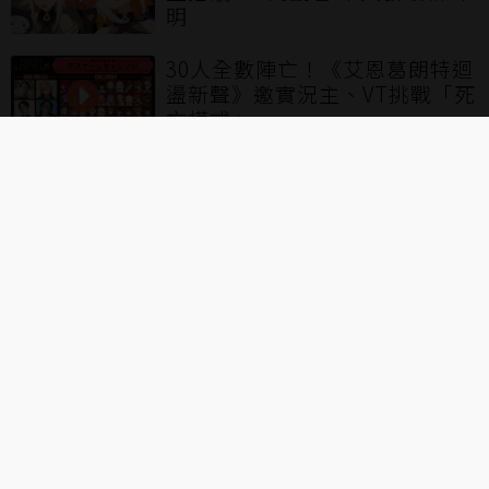
明
30人全數陣亡！《艾恩葛朗特迴
盪新聲》邀實況主、VT挑戰「死
亡模式」
靠聊股市走紅！台VTuber珂賽特
婉拒觀眾「直播看盤」要求：我
正職是股票交易
LOL／1等就全錯？實況主小明
劍魔開噴Bin厄薩斯：根本不會
玩
看更多