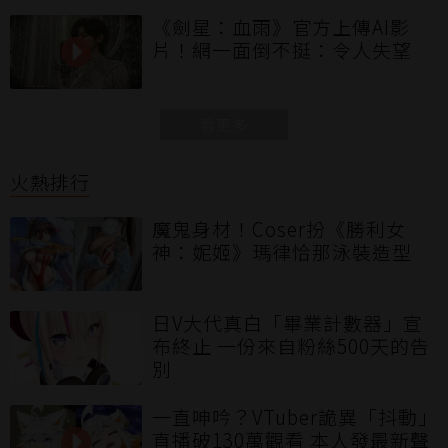
《劍星：血雨》官方上傳AI影
片！網一面倒不挺：令人失望
看更多
火熱排行
魔鬼身材！Coser扮《勝利女
神：妮姬》瑪律恰那泳裝造型
日V大代真白「畢業計數器」宣
布終止 一份來自粉絲500天的告
別
一直呻吟？VTuber詭異「抖動」
直播破130萬觀看 本人發最新聲