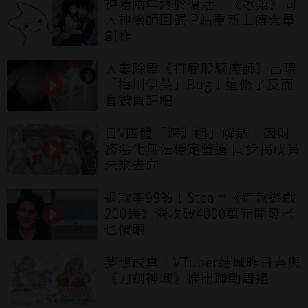
神隱兩年終於復活！《冰菓》同
人神繪師回歸 P站重新上傳大量
創作
人妻除靈《打屁股驅魔師》出現
「梅川伊芙」Bug！這修了反而
會被負評吧
日V團體「深淵組」解散！因財
務惡化無法穩定營運 同步揭成員
未來去向
退款率99%！Steam《這款遊戲
200鎂》營收破4000萬元開發者
也傻眼
夢想成真！VTuber結城昨日奈與
《刀劍神域》推出聯動周邊