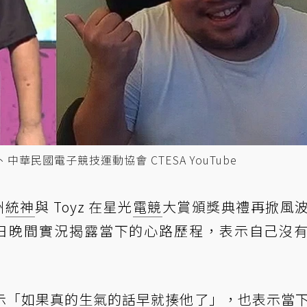
、中華民國電子競技運動協會 CTESA YouTube
洲
統神
與 Toyz 在星光
電競
大賞頒獎典禮再掀風
日晚間實況揭露當下的心路歷程，表示自己沒
示「如果真的生氣的話早就揍他了」，也表示當