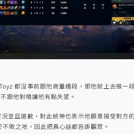
Toyz 都沒事前跟他商量橋段，那他就上去做一
上都不跟他對噴讓他有點失望。
正在實況並且道歉，對此統神也表示他願意接受對方
於不敗之地，因此把真心話都告訴觀眾。