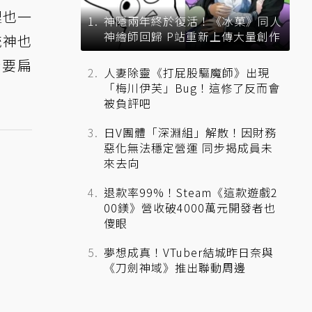
裡也一
神隱兩年終於復活！《冰菓》同人
神繪師回歸 P站重新上傳大量創作
統神也
於要扁
人妻除靈《打屁股驅魔師》出現
「梅川伊芙」Bug！這修了反而會
被負評吧
日V團體「深淵組」解散！因財務
惡化無法穩定營運 同步揭成員未
來去向
退款率99%！Steam《這款遊戲2
00鎂》營收破4000萬元開發者也
傻眼
夢想成真！VTuber結城昨日奈與
《刀劍神域》推出聯動周邊