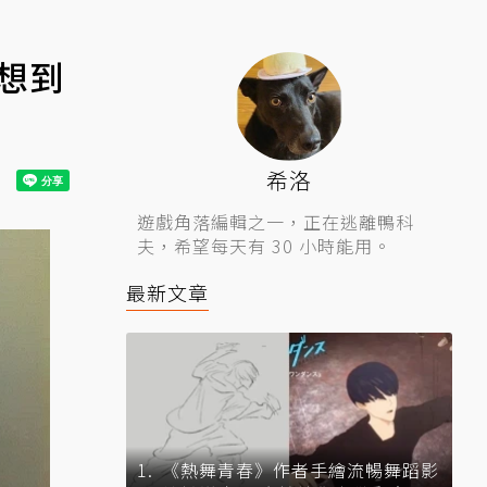
想到
希洛
遊戲角落編輯之一，正在逃離鴨科
夫，希望每天有 30 小時能用。
最新文章
《熱舞青春》作者手繪流暢舞蹈影