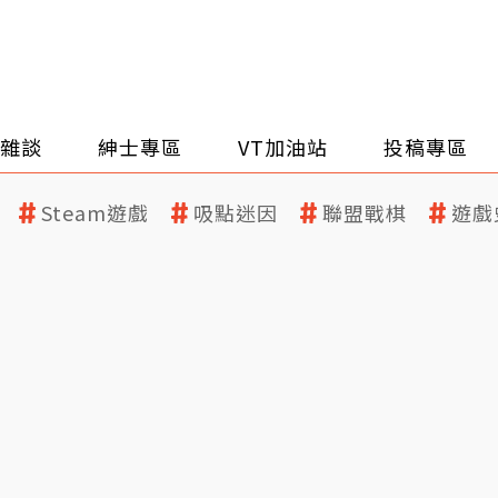
雜談
紳士專區
VT加油站
投稿專區
Steam遊戲
吸點迷因
聯盟戰棋
遊戲