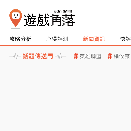
攻略分析
心得評測
新聞資訊
快評
話題傳送門
英雄聯盟
橘攸奈