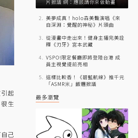
片掀議 網：應該請你來做動畫
美夢成真！holo森美聲演唱《來
自深淵：覺醒的神秘》片頭曲
從漫畫中走出來！健身主播完美詮
釋《刃牙》宮本武藏
VSPO!限定餐廳即將登陸台港 成
員主視覺提前亮相
這樣比較香！《碧藍航線》推千元
「ASMR米」飯糰掀議
波引起
最多瀏覽
有很生
下自己