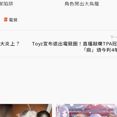
家陷阱
角色鬧出大烏龍
電競
下
大炎上？
Toyz宣布退出電競圈！直播敲爛TPA
「麻」煩今判4