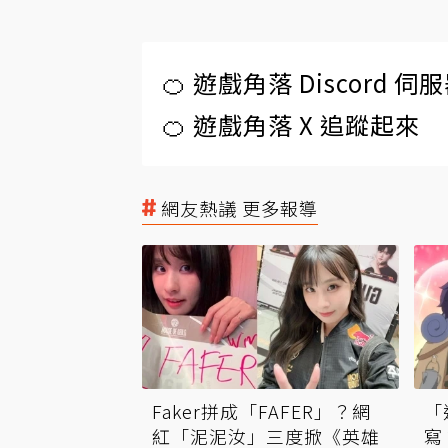
🍊 遊戲角落 Discord 
🍊 遊戲角落 X 追蹤起來
網友熱議 更多報導
Faker拼成「FAFER」？網
「
紅「泥泥汝」三度掀《英雄
寫