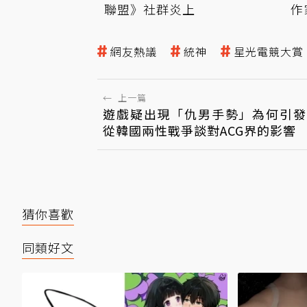
聯盟》社群炎上
作
網友熱議
統神
星光電競大賞
←
上一篇
遊戲疑出現「仇男手勢」為何引發
從韓國兩性戰爭談對ACG界的影響
猜你喜歡
同類好文