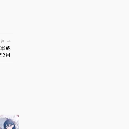
一篇
→
冠軍戒
年2月