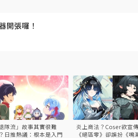
伺服器開張囉！
退隊流」故事其實很難
炎上商法？Coser欲宣
？日推熱議：根本是入門
《絕區零》卻誤扮《鳴