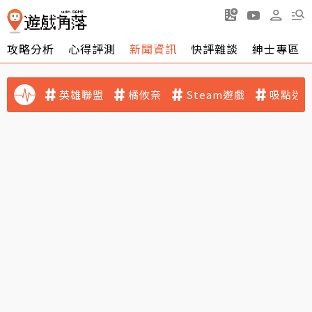
攻略分析
心得評測
新聞資訊
快評雜談
紳士專區
英雄聯盟
橘攸奈
Steam遊戲
吸點迷