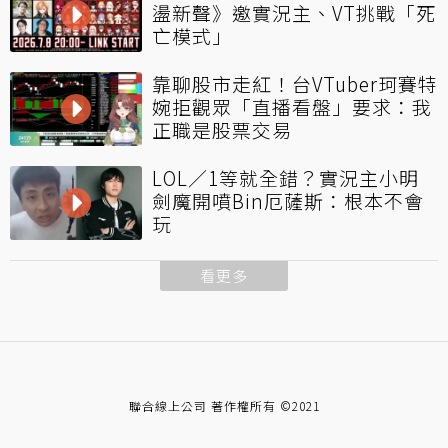
盪新聲》邀實況主、VT挑戰「死
亡模式」
靠聊股市走紅！台VTuber珂賽特
婉拒觀眾「直播看盤」要求：我
正職是股票交易
LOL／1等就全錯？實況主小明
劍魔開噴Bin厄薩斯：根本不會
玩
看更多
聯合線上公司 著作權所有 ©2021