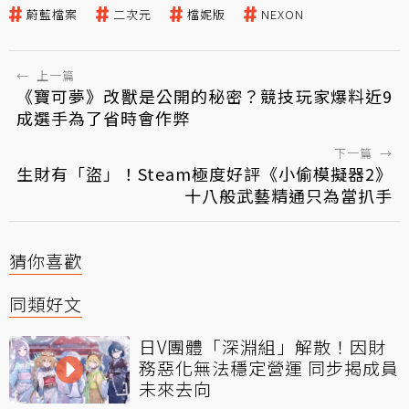
蔚藍檔案
二次元
檔妮版
NEXON
←
上一篇
《寶可夢》改獸是公開的秘密？競技玩家爆料近9
成選手為了省時會作弊
下一篇
→
生財有「盜」！Steam極度好評《小偷模擬器2》
十八般武藝精通只為當扒手
猜你喜歡
同類好文
日V團體「深淵組」解散！因財
務惡化無法穩定營運 同步揭成員
未來去向