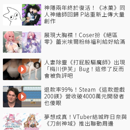
神隱兩年終於復活！《冰菓》同
人神繪師回歸 P站重新上傳大量
創作
展現大胸襟！Coser扮《絕區
零》蕾米埃爾粉絲福利給好給滿
人妻除靈《打屁股驅魔師》出現
「梅川伊芙」Bug！這修了反而
會被負評吧
退款率99%！Steam《這款遊戲
200鎂》營收破4000萬元開發者
也傻眼
夢想成真！VTuber結城昨日奈與
《刀劍神域》推出聯動周邊