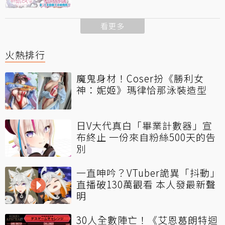
看更多
火熱排行
魔鬼身材！Coser扮《勝利女
神：妮姬》瑪律恰那泳裝造型
日V大代真白「畢業計數器」宣
布終止 一份來自粉絲500天的告
別
一直呻吟？VTuber詭異「抖動」
直播破130萬觀看 本人發最新聲
明
30人全數陣亡！《艾恩葛朗特迴