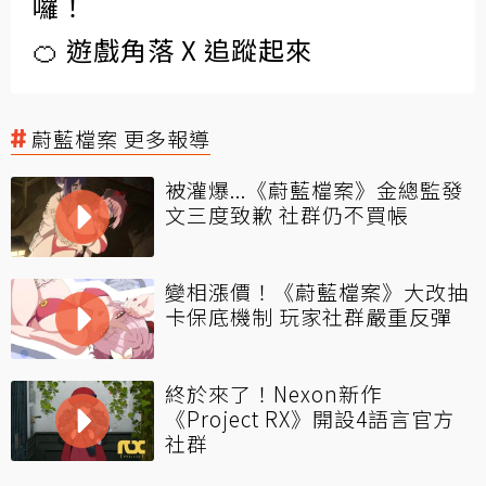
囉！
🍊 遊戲角落 X 追蹤起來
蔚藍檔案 更多報導
被灌爆...《蔚藍檔案》金總監發
文三度致歉 社群仍不買帳
變相漲價！《蔚藍檔案》大改抽
卡保底機制 玩家社群嚴重反彈
終於來了！Nexon新作
《Project RX》開設4語言官方
社群