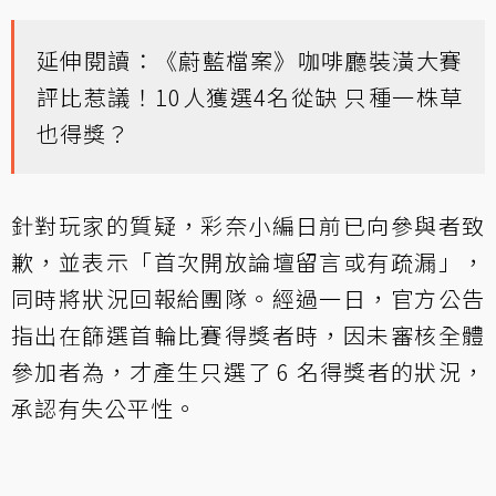
延伸閱讀：
《蔚藍檔案》咖啡廳裝潢大賽
評比惹議！10人獲選4名從缺 只種一株草
也得獎？
針對玩家的質疑，彩奈小編日前已向參與者致
歉，並表示「首次開放論壇留言或有疏漏」，
同時將狀況回報給團隊。經過一日，官方公告
指出在篩選首輪比賽得獎者時，因未審核全體
參加者為，才產生只選了 6 名得獎者的狀況，
承認有失公平性。