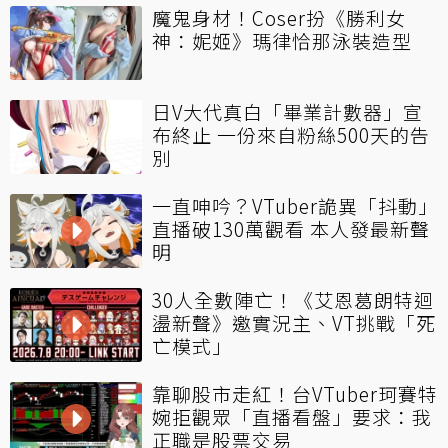
魔鬼身材！Coser扮《勝利女
神：妮姬》瑪律恰那泳裝造型
日V大代真白「畢業計數器」宣
布終止 一份來自粉絲500天的告
別
一直呻吟？VTuber詭異「抖動」
直播破130萬觀看 本人發最新聲
明
30人全數陣亡！《艾恩葛朗特迴
盪新聲》邀實況主、VT挑戰「死
亡模式」
靠聊股市走紅！台VTuber珂賽特
婉拒觀眾「直播看盤」要求：我
正職是股票交易