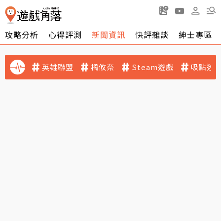
攻略分析
心得評測
新聞資訊
快評雜談
紳士專區
英雄聯盟
橘攸奈
Steam遊戲
吸點迷