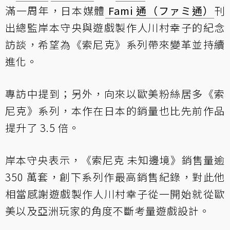
滿一周年，日本媒體
Fami 通（ファミ通）
刊
出總監岸本守央與遊戲製作人川村幸子的紀念
訪談，希望為《索尼克》系列帶來變革並持續
進化。
專訪中提到；另外，向來以歐美粉絲居多《索
尼克》系列，本作在日本的銷量也比先前作品
提升了 3.5 倍。
岸本守央表示，《索尼克 未知邊境》銷售量逾
350 萬套，創下系列作最高銷售紀錄，對此他
相當感謝遊戲製作人川村幸子從一開始就從歐
美以及亞洲玩家的角度不斷考量遊戲設計。