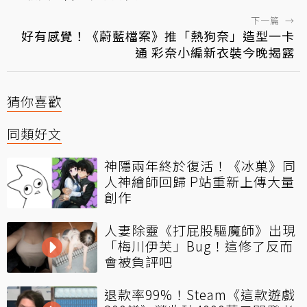
下一篇
→
好有感覺！《蔚藍檔案》推「熱狗奈」造型一卡
通 彩奈小編新衣裝今晚揭露
猜你喜歡
同類好文
神隱兩年終於復活！《冰菓》同
人神繪師回歸 P站重新上傳大量
創作
人妻除靈《打屁股驅魔師》出現
「梅川伊芙」Bug！這修了反而
會被負評吧
退款率99%！Steam《這款遊戲