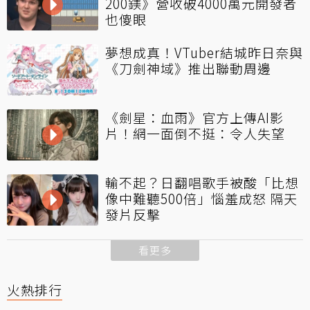
200鎂》營收破4000萬元開發者
也傻眼
夢想成真！VTuber結城昨日奈與
《刀劍神域》推出聯動周邊
《劍星：血雨》官方上傳AI影
片！網一面倒不挺：令人失望
輸不起？日翻唱歌手被酸「比想
像中難聽500倍」惱羞成怒 隔天
發片反擊
看更多
火熱排行