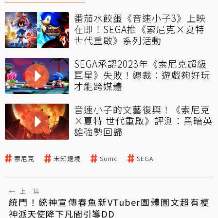
番茄水餃蛋《音速小子3》上映
在即！SEGA推《索尼克×夏特
世代重啟》系列活動
SEGA承認2023年《索尼克超級
巨星》失敗！總裁：遊戲夠好玩
才能跨媒體
音速小子的文藝復興！《索尼克
×夏特 世代重啟》評測：黑暗英
雄強勢回歸
索尼克
未知邊境
Sonic
SEGA
←
上一篇
統門！統神宣傳春魚新VTuber團體圖文超有梗
神派天使降下凡間引導DD