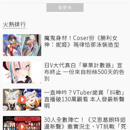
看更多
火熱排行
魔鬼身材！Coser扮《勝利女
神：妮姬》瑪律恰那泳裝造型
日V大代真白「畢業計數器」宣
布終止 一份來自粉絲500天的告
別
一直呻吟？VTuber詭異「抖動」
直播破130萬觀看 本人發最新聲
明
30人全數陣亡！《艾恩葛朗特迴
盪新聲》邀實況主、VT挑戰「死