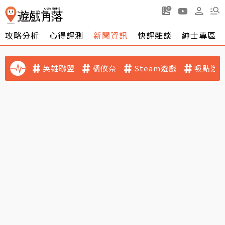
攻略分析
心得評測
新聞資訊
快評雜談
紳士專區
英雄聯盟
橘攸奈
Steam遊戲
吸點迷