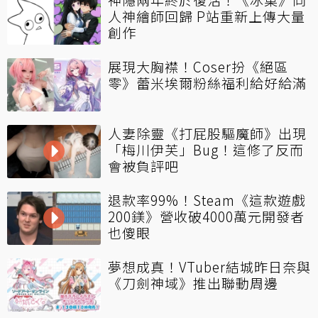
人神繪師回歸 P站重新上傳大量
創作
展現大胸襟！Coser扮《絕區
零》蕾米埃爾粉絲福利給好給滿
人妻除靈《打屁股驅魔師》出現
「梅川伊芙」Bug！這修了反而
會被負評吧
退款率99%！Steam《這款遊戲
200鎂》營收破4000萬元開發者
也傻眼
夢想成真！VTuber結城昨日奈與
《刀劍神域》推出聯動周邊