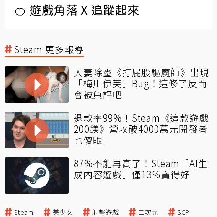
🍊 遊戲角落 X 追蹤起來
Steam 更多報導
人妻除靈《打屁股驅魔師》出現
「梅川伊芙」Bug！這修了反而
會被負評吧
退款率99%！Steam《這款遊戲
200鎂》營收破4000萬元開發者
也傻眼
87%不能再高了！Steam「AI生
成內容遊戲」僅13%賣得好
Steam
美少女
射擊遊戲
二次元
SCP