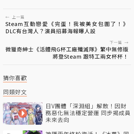
←
上一篇
Steam互動戀愛《完蛋！我被美女包圍了！》
DLC有台灣人？演員招募海報曝人設
下一篇
→
微獵奇紳士《活體飛G杯工廠殲滅隊》繁中無修版
將登Steam 跟特工兩女杯杯！
猜你喜歡
同類好文
日V團體「深淵組」解散！因財
務惡化無法穩定營運 同步揭成員
未來去向
神隱兩年終於復活！《冰菓》同