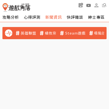
攻略分析
心得評測
新聞資訊
快評雜談
紳士專區
英雄聯盟
橘攸奈
Steam遊戲
吸點迷