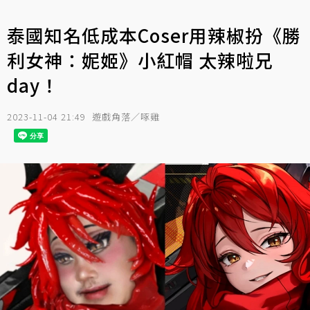
泰國知名低成本Coser用辣椒扮《勝
利女神：妮姬》小紅帽 太辣啦兄
day！
2023-11-04 21:49
遊戲角落／啄雞