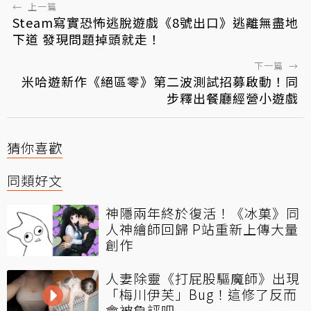
←
上一篇
Steam寫實恐怖逃脫遊戲《8號出口》逃離無盡地
下道 發現問題掉頭就走！
下一篇
→
米哈遊新作《絕區零》第二波測試招募啟動！同
步釋出餐廳經營小遊戲
猜你喜歡
同類好文
神隱兩年終於復活！《冰菓》同
人神繪師回歸 P站重新上傳大量
創作
人妻除靈《打屁股驅魔師》出現
「梅川伊芙」Bug！這修了反而
會被負評吧