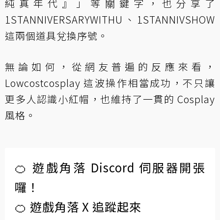
純真年代』」等關鍵字，也分享了
1STANNIVERSARYWITHU、1STANNIVSHOW
這兩個道具兌換序號。
無論如何，從網友普遍的反應來看，
Lowcostcosplay 這波操作相當成功，不只讓
更多人認識小紅帽，也維持了一貫的 Cosplay
風格。
🍊 遊戲角落 Discord 伺服器開張
囉！
🍊 遊戲角落 X 追蹤起來