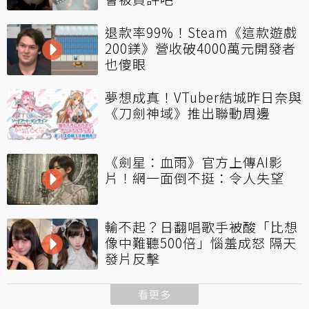
退款率99%！Steam《這款遊戲
200鎂》營收破4000萬元開發者
也傻眼
夢想成真！VTuber結城昨日奈與
《刀劍神域》推出聯動周邊
《劍星：血雨》官方上傳AI影
片！網一面倒不挺：令人失望
輸不起？日翻唱歌手被酸「比想
像中難聽500倍」惱羞成怒 隔天
發片反擊
看更多