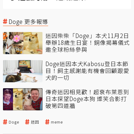
Doge 更多報導
迷因柴柴「Doge」本犬11月2日
舉辦18歲生日宴！銅像揭幕儀式
邀全球粉絲參與
Doge迷因本犬Kabosu登日本節
目！飼主感謝能有機會回顧跟愛
犬的一切
傳奇迷因相見歡！超衰布萊恩到
日本探望Doge本狗 燦笑合影打
破第四道牆
Doge
迷因
meme