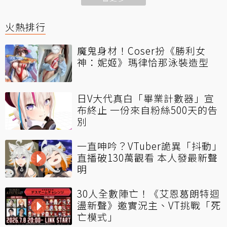
火熱排行
魔鬼身材！Coser扮《勝利女
神：妮姬》瑪律恰那泳裝造型
日V大代真白「畢業計數器」宣
布終止 一份來自粉絲500天的告
別
一直呻吟？VTuber詭異「抖動」
直播破130萬觀看 本人發最新聲
明
30人全數陣亡！《艾恩葛朗特迴
盪新聲》邀實況主、VT挑戰「死
亡模式」