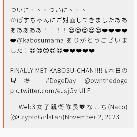
ついに、、、ついに、、、
かぼすちゃんにご対面してきましたああ
あああああ！！！！😍😍😍😍😍❤️❤️❤️❤️
❤️
@kabosumama
ありがとうございま
した！😍😍😍😍😍❤️❤️❤️❤️❤️
FINALLY MET KABOSU-CHAN!!!!
#本日の
現場
#DogeDay
@ownthedoge
pic.twitter.com/eJsjGvIULF
— Web3女子親衛隊長💖なこち(Naco)
(@CryptoGirlsFan)
November 2, 2023