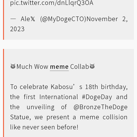
pic.twitter.com/dnLlqrQ3OA
— Ale𝕏 (@MyDogeCTO)
November 2,
2023
🥁Much Wow
meme
Collab🥁
To celebrate Kabosu’s 18th birthday,
the first International
#DogeDay
and
the unveiling of
@BronzeTheDoge
Statue, we present a meme collision
like never seen before!