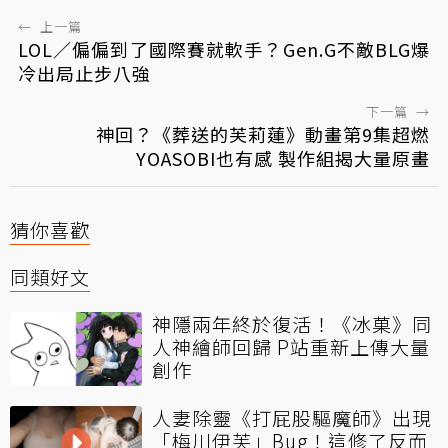
←
上一篇
LOL／偏偏到了國際賽就軟手？Gen.G不敵BLG爆
冷出局止步八強
下一篇
→
神回？《葬送的芙莉蓮》動畫第9集超燃
YOASOBI也有感 製作組揭大量原畫
猜你喜歡
同類好文
神隱兩年終於復活！《冰菓》同
人神繪師回歸 P站重新上傳大量
創作
人妻除靈《打屁股驅魔師》出現
「梅川伊芙」Bug！這修了反而