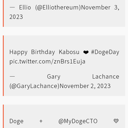
— Ellio (@Elliothereum)
November 3,
2023
Happy Birthday Kabosu ❤️
#DogeDay
pic.twitter.com/znBrs1Euja
— Gary Lachance
(@GaryLachance)
November 2, 2023
Doge +
@MyDogeCTO
💛