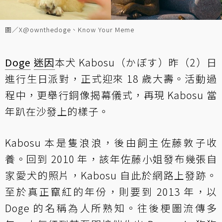
圖／X@ownthedoge、Know Your Meme
Doge
迷因
本犬 Kabosu（かぼす）昨（2）日
進行生日派對，正式迎來 18 歲大壽。活動過
程中，更舉行銅像揭幕儀式，再現 Kabosu 當
年趴在沙發上的樣子。
Kabosu 本是隻浪浪，後由飼主佐藤敦子收
養。回到 2010 年，該年佐藤小姐發布幾張自
家愛犬的照片，Kabosu 自此於網路上發跡。
至於真正竄紅的年份，則要到 2013 年，以
Doge 的名稱為人所熟知。往後梗圖流傳多