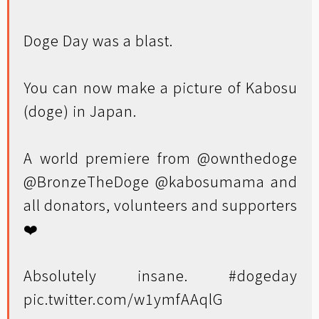
Doge Day was a blast.
You can now make a picture of Kabosu
(doge) in Japan.
A world premiere from
@ownthedoge
@BronzeTheDoge
@kabosumama
and
all donators, volunteers and supporters
❤️
Absolutely insane.
#dogeday
pic.twitter.com/w1ymfAAqlG