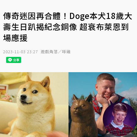
傳奇迷因再合體！Doge本犬18歲大
壽生日趴揭紀念銅像 超衰布萊恩到
場應援
2023-11-03 23:27
遊戲角落／啄雞