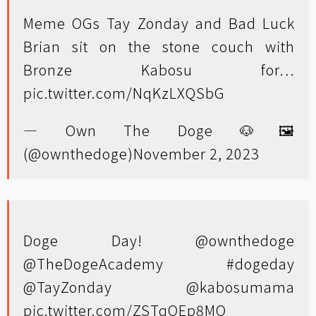
Meme OGs Tay Zonday and Bad Luck
Brian sit on the stone couch with
Bronze Kabosu for…
pic.twitter.com/NqKzLXQSbG
— Own The Doge 🐶🖼
(@ownthedoge)
November 2, 2023
Doge Day!
@ownthedoge
@TheDogeAcademy
#dogeday
@TayZonday
@kabosumama
pic.twitter.com/ZSTqOEp8MO