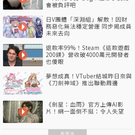
會被負評吧
日V團體「深淵組」解散！因財
務惡化無法穩定營運 同步揭成員
未來去向
退款率99%！Steam《這款遊戲
200鎂》營收破4000萬元開發者
也傻眼
夢想成真！VTuber結城昨日奈與
《刀劍神域》推出聯動周邊
《劍星：血雨》官方上傳AI影
片！網一面倒不挺：令人失望
看更多