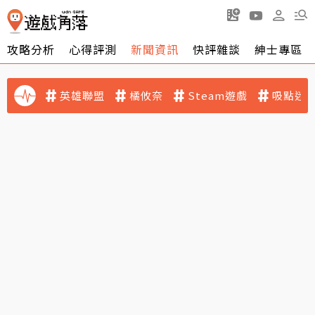
攻略分析
心得評測
新聞資訊
快評雜談
紳士專區
英雄聯盟
橘攸奈
Steam遊戲
吸點迷