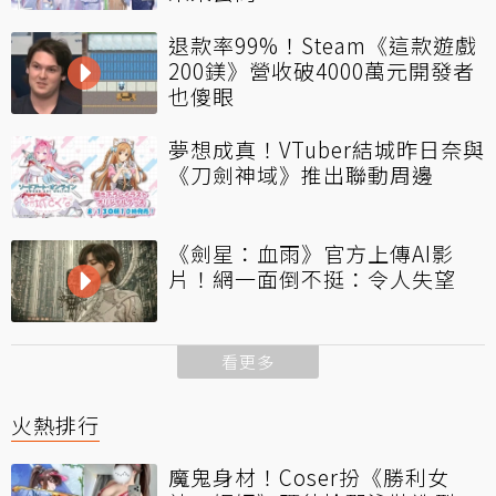
退款率99%！Steam《這款遊戲
200鎂》營收破4000萬元開發者
也傻眼
夢想成真！VTuber結城昨日奈與
《刀劍神域》推出聯動周邊
《劍星：血雨》官方上傳AI影
片！網一面倒不挺：令人失望
看更多
火熱排行
魔鬼身材！Coser扮《勝利女