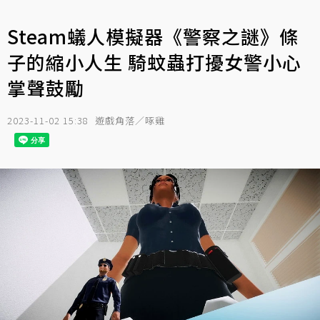
Steam蟻人模擬器《警察之謎》條
子的縮小人生 騎蚊蟲打擾女警小心
掌聲鼓勵
2023-11-02 15:38
遊戲角落／啄雞