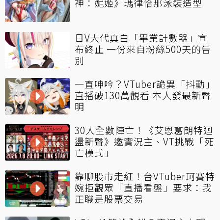
神：妮姬》瑪律恰那泳裝造型
日V大代真白「畢業計數器」宣
布終止 一份來自粉絲500天的告
別
一直呻吟？VTuber詭異「抖動」
直播破130萬觀看 本人發最新聲
明
30人全數陣亡！《艾恩葛朗特迴
盪新聲》邀實況主、VT挑戰「死
亡模式」
靠聊股市走紅！台VTuber珂賽特
婉拒觀眾「直播看盤」要求：我
正職是股票交易