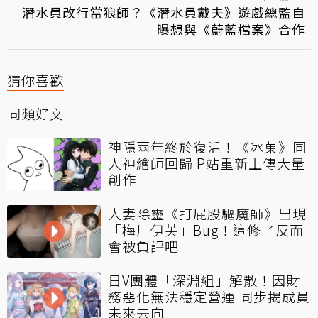
潛水員改行當狼師？《潛水員戴夫》遊戲總監自
曝想與《蔚藍檔案》合作
猜你喜歡
同類好文
神隱兩年終於復活！《冰菓》同
人神繪師回歸 P站重新上傳大量
創作
人妻除靈《打屁股驅魔師》出現
「梅川伊芙」Bug！這修了反而
會被負評吧
日V團體「深淵組」解散！因財
務惡化無法穩定營運 同步揭成員
未來去向