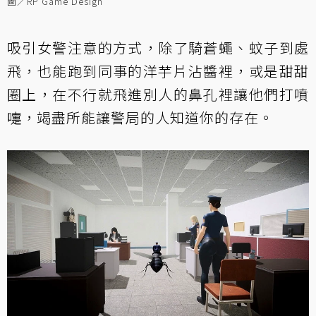
圖／RP Game Design
吸引女警注意的方式，除了騎蒼蠅、蚊子到處
飛，也能跑到同事的洋芋片沾醬裡，或是甜甜
圈上，在不行就飛進別人的鼻孔裡讓他們打噴
嚏，竭盡所能讓警局的人知道你的存在。