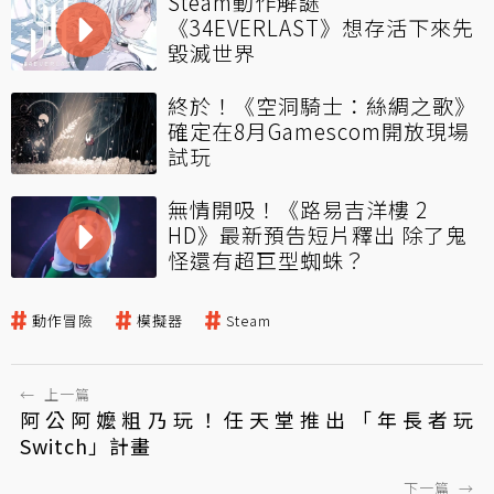
Steam動作解謎
《34EVERLAST》想存活下來先
毀滅世界
終於！《空洞騎士：絲綢之歌》
確定在8月Gamescom開放現場
試玩
無情開吸！《路易吉洋樓 2
HD》最新預告短片釋出 除了鬼
怪還有超巨型蜘蛛？
動作冒險
模擬器
Steam
←
上一篇
阿公阿嬤粗乃玩！任天堂推出「年長者玩
Switch」計畫
下一篇
→