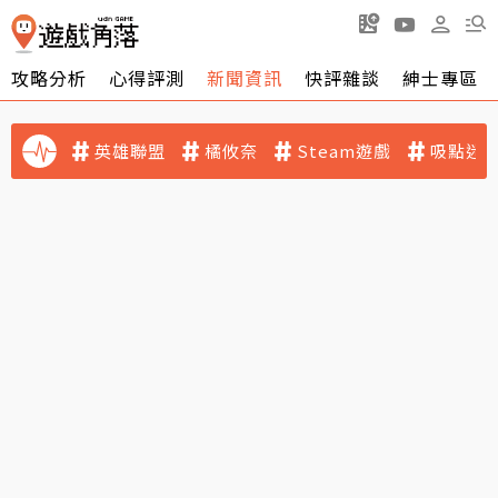
攻略分析
心得評測
新聞資訊
快評雜談
紳士專區
英雄聯盟
橘攸奈
Steam遊戲
吸點迷