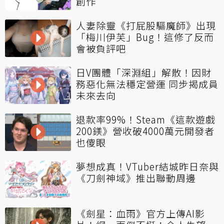
創作
人妻除靈《打屁股驅魔師》出現
「梅川伊芙」Bug！這修了反而
會被負評吧
日V團體「深淵組」解散！因財
務惡化無法穩定營運 同步揭成員
未來去向
退款率99%！Steam《這款遊戲
200鎂》營收破4000萬元開發者
也傻眼
夢想成真！VTuber結城昨日奈與
《刀劍神域》推出聯動周邊
《劍星：血雨》官方上傳AI影