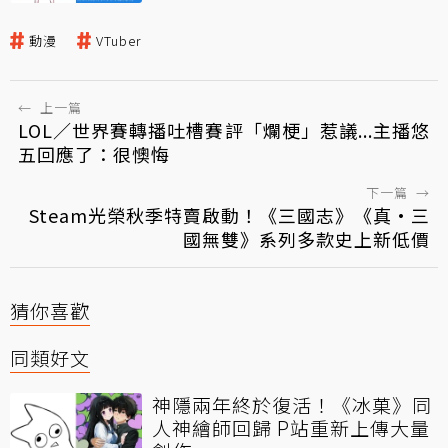
動漫
VTuber
←
上一篇
LOL／世界賽轉播吐槽賽評「爛梗」惹議...主播悠
五回應了：很懊悔
下一篇
→
Steam光榮秋季特賣啟動！《三國志》《真·三
國無雙》系列多款史上新低價
猜你喜歡
同類好文
神隱兩年終於復活！《冰菓》同
人神繪師回歸 P站重新上傳大量