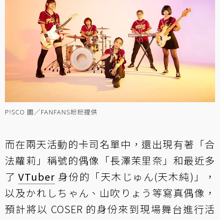
P!SCO 圖／FANFANS粉粉提供
而在兩天活動的卡司名單中，還出現有著「合
法蘿莉」稱號的偶像「長澤茉里奈」和最近多
了
VTuber
身份的「天木じゅん(天木純)」，
以及かれしちゃん、山吹りょう等寫真偶像，
預計將以 COSER 的身份來到現場舞台進行活