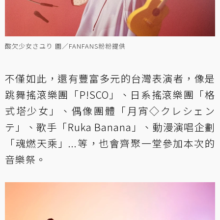
酸欠少女さユり 圖／FANFANS粉粉提供
不僅如此，還有豐富多元的台灣表演者，像是
跳舞搖滾樂團「P!SCO」、日系搖滾樂團「格
式塔少女」、偶像團體「月宵◇クレシェン
テ」、歌手「Ruka Banana」、動漫演唱企劃
「魂燃天乘」...等，也會齊聚一堂參加本次的
音樂祭。