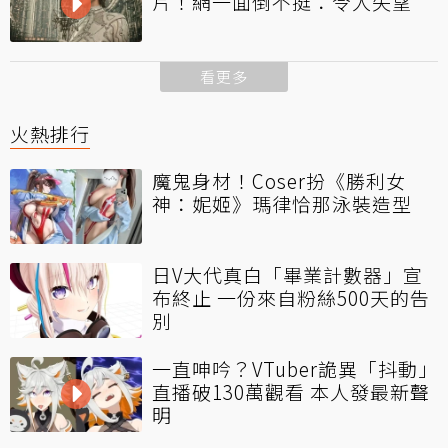
片！網一面倒不挺：令人失望
看更多
火熱排行
魔鬼身材！Coser扮《勝利女
神：妮姬》瑪律恰那泳裝造型
日V大代真白「畢業計數器」宣
布終止 一份來自粉絲500天的告
別
一直呻吟？VTuber詭異「抖動」
直播破130萬觀看 本人發最新聲
明