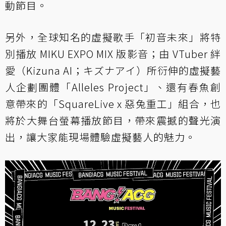
動節目。
另外，全球知名的虛擬歌手「初音未來」將特
別播放 MIKU EXPO MIX 版影音；由 VTuber 絆
愛（Kizuna AI；キズナアイ）所衍伸的虛擬藝
人企劃團體「Alleles Project」、還有春魚創
意帶來的「SquareLive x 惡兔重工」組合，也
將於大舞台螢幕播放節目，帶來震撼的聲光演
出，讓大家能現場體驗虛擬藝人的魅力。