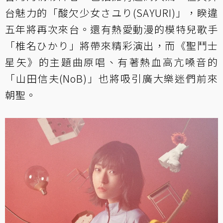
台魅力的「酸欠少女さユり(SAYURI)」，睽違
五年將再次來台。還有熱愛動漫的模特兒歌手
「椎名ひかり」將帶來精彩演出，而《聖鬥士
星矢》的主題曲原唱、有著熱血高亢嗓音的
「山田信夫(NoB)」也將吸引廣大樂迷們前來
朝聖。