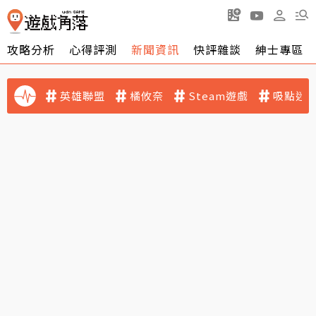
攻略分析
心得評測
新聞資訊
快評雜談
紳士專區
英雄聯盟
橘攸奈
Steam遊戲
吸點迷