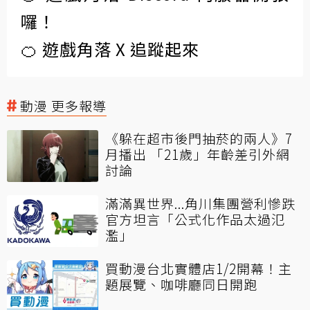
囉！
🍊 遊戲角落 X 追蹤起來
動漫 更多報導
《躲在超市後門抽菸的兩人》7
月播出 「21歲」年齡差引外網
討論
滿滿異世界...角川集團營利慘跌
官方坦言「公式化作品太過氾
濫」
買動漫台北實體店1/2開幕！主
題展覽、咖啡廳同日開跑