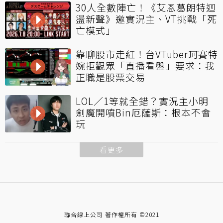
30人全數陣亡！《艾恩葛朗特迴
盪新聲》邀實況主、VT挑戰「死
亡模式」
靠聊股市走紅！台VTuber珂賽特
婉拒觀眾「直播看盤」要求：我
正職是股票交易
LOL／1等就全錯？實況主小明
劍魔開噴Bin厄薩斯：根本不會
玩
看更多
聯合線上公司 著作權所有 ©2021