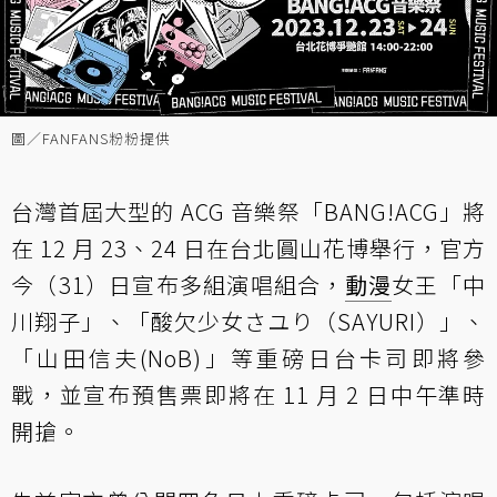
圖／FANFANS粉粉提供
台灣首屆大型的 ACG 音樂祭「BANG!ACG」將
在 12 月 23、24 日在台北圓山花博舉行，官方
今（31）日宣布多組演唱組合，
動漫
女王「中
川翔子」、「酸欠少女さユり（SAYURI）」、
「山田信夫(NoB)」等重磅日台卡司即將參
戰，並宣布預售票即將在 11 月 2 日中午準時
開搶。