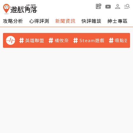
攻略分析
心得評測
新聞資訊
快評雜談
紳士專區
英雄聯盟
橘攸奈
Steam遊戲
吸點迷