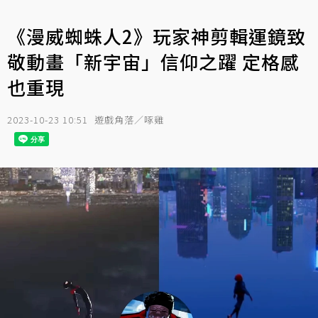
《漫威蜘蛛人2》玩家神剪輯運鏡致
敬動畫「新宇宙」信仰之躍 定格感
也重現
2023-10-23 10:51
遊戲角落／啄雞