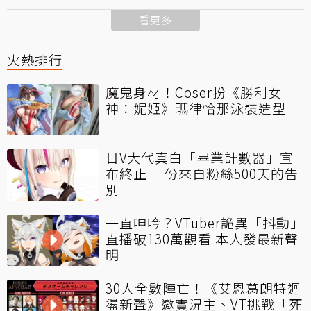
看更多
火熱排行
魔鬼身材！Coser扮《勝利女
神：妮姬》瑪律恰那泳裝造型
日V大代真白「畢業計數器」宣
布終止 一份來自粉絲500天的告
別
一直呻吟？VTuber詭異「抖動」
直播破130萬觀看 本人發最新聲
明
30人全數陣亡！《艾恩葛朗特迴
盪新聲》邀實況主、VT挑戰「死