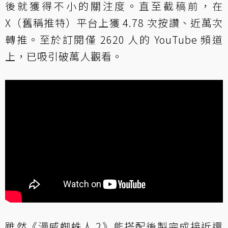
後就獲得不小的關注度。直至截稿前，在
X（舊稱推特）平台上獲 4.78 次按讚、近萬次
轉推。至於訂閱僅 2620 人的 YouTube 頻道
上，已吸引破萬人觀看。
雖然《漫威蜘蛛人 2》能搭配後製完成接近還