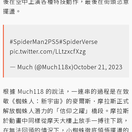
後在空中上演各種特技動作，最後在街頭恣意
擺盪。
#SpiderMan2PS5
#SpiderVerse
pic.twitter.com/LLtzxcfXzg
— Much (@Much118x)
October 21, 2023
根據 Much118 的說法，一連串的過程是在致
敬《蜘蛛人：新宇宙》的麥爾斯．摩拉斯正式
解放蜘蛛人潛力的「信仰之躍」橋段。摩拉斯
於動畫中同樣從摩天大樓上放手一搏往下跳，
在無法回頭的情況下，小蜘蛛徹底領悟擺盪的