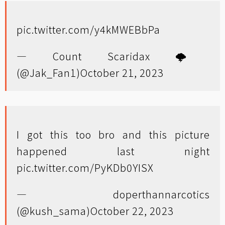
pic.twitter.com/y4kMWEBbPa
— Count Scaridax 🌩️
(@Jak_Fan1)
October 21, 2023
I got this too bro and this picture
happened last night
pic.twitter.com/PyKDb0YISX
— doperthannarcotics
(@kush_sama)
October 22, 2023