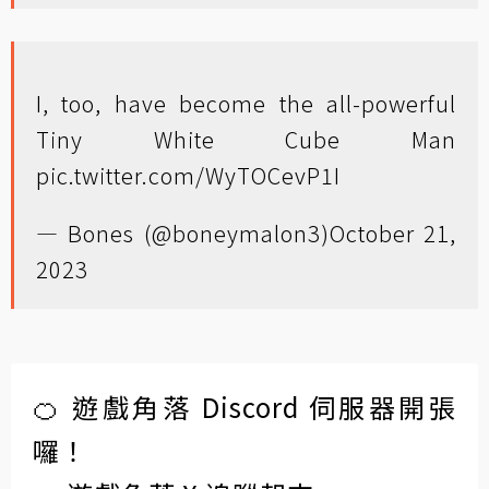
I, too, have become the all-powerful
Tiny White Cube Man
pic.twitter.com/WyTOCevP1I
— Bones (@boneymalon3)
October 21,
2023
🍊 遊戲角落 Discord 伺服器開張
囉！