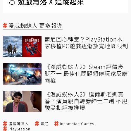
🍊 遊戲角落 X 追蹤起來
漫威蜘蛛人 更多報導
索尼回心轉意？PlayStation本
家移植PC遊戲逐漸放寬地區限制
《漫威蜘蛛人2》Steam評價褒
貶不一 最佳化問題頻傳玩家反應
兩極
《漫威蜘蛛人2》邁爾斯老媽真
香？演員親自轉發紳士二創 不甩
酸民批評被推爆
漫威蜘蛛人
索尼
Insomniac Games
PlayStation