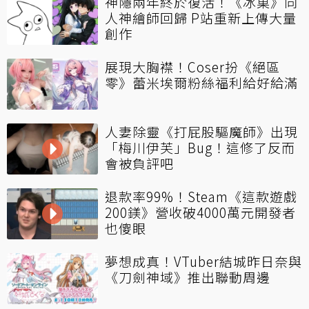
神隱兩年終於復活！《冰菓》同
人神繪師回歸 P站重新上傳大量
創作
展現大胸襟！Coser扮《絕區
零》蕾米埃爾粉絲福利給好給滿
人妻除靈《打屁股驅魔師》出現
「梅川伊芙」Bug！這修了反而
會被負評吧
退款率99%！Steam《這款遊戲
200鎂》營收破4000萬元開發者
也傻眼
夢想成真！VTuber結城昨日奈與
《刀劍神域》推出聯動周邊